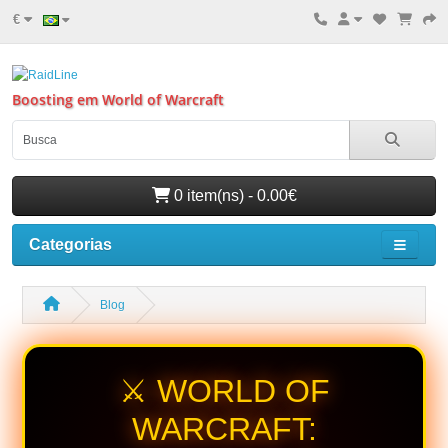
€
Boosting em World of Warcraft
0 item(ns) - 0.00€
Categorias
Blog
⚔️ WORLD OF
WARCRAFT: