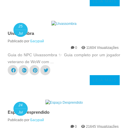
LEIA MAIS
25
Uivassombra
Jul
Publicado por
Басурай
0
11604 Visualizações
Guia do NPC Uivassombra ✨ Guia completo por um jogador
veterano de WoW com ...
LEIA MAIS
24
Espaço Desprendido
Jul
Publicado por
Басурай
0
21645 Visualizações