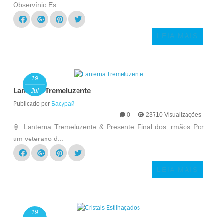
Observínio Es...
LEIA MAIS
19
Lanterna Tremeluzente
Jul
Publicado por
Басурай
0
23710 Visualizações
🏮 Lanterna Tremeluzente & Presente Final dos Irmãos Por
um veterano d...
LEIA MAIS
19