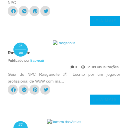
NPC ...
LEIA MAIS
26
Rasganoite
Jul
Publicado por
Басурай
0
12109 Visualizações
Guia do NPC Rasganoite 🌌 Escrito por um jogador
profissional de WoW com ma...
LEIA MAIS
26