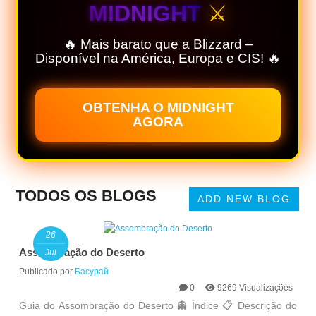
MIDNIGHT
⚔️
🔥 Mais barato que a Blizzard –
Disponível na América, Europa e CIS! 🔥
OBTENHA O MIDNIGHT
AGORA
TODOS OS BLOGS
ADD NEW BLOG
26
Assombração do Deserto
Jul
Publicado por
Басурай
0
9269 Visualizações
Guia do Assombração do Deserto 👻 Índice 📋 Descrição do