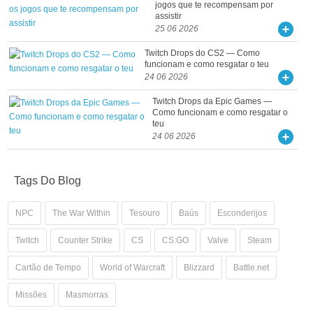
jogos que te recompensam por
assistir
25 06 2026
Twitch Drops do CS2 — Como
funcionam e como resgatar o teu
24 06 2026
Twitch Drops da Epic Games —
Como funcionam e como resgatar o
teu
24 06 2026
Tags Do Blog
NPC
The War Within
Tesouro
Baús
Esconderijos
Twitch
Counter Strike
CS
CS:GO
Valve
Steam
Cartão de Tempo
World of Warcraft
Blizzard
Battle.net
Missões
Masmorras