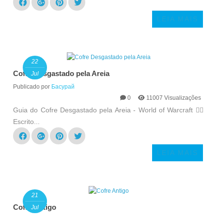
LEIA MAIS
22
Cofre Desgastado pela Areia
Jul
Publicado por
Басурай
0
11007 Visualizações
Guia do Cofre Desgastado pela Areia - World of Warcraft 🏴‍☠️
Escrito...
LEIA MAIS
21
Cofre Antigo
Jul