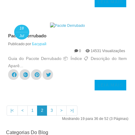
LEIA MAIS
18
Pacote Derrubado
Jul
Publicado por
Басурай
0
14531 Visualizações
Guia do Pacote Derrubado 📦 Índice 📋 Descrição do Item
Aparê...
LEIA MAIS
|<
<
1
2
3
>
>|
Mostrando 19 para 36 de 52 (3 Páginas)
Categorias Do Blog