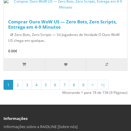
Comprar Ouro WoW US — Zero Bots, Zero Scripts,
Entrega em 4-9 Minutos
🪙 Zero Bots, Zero Scripts — Só Jogadores de Verdade O Ouro WoW
US chega em qualque..
0.00€
1
2
3
4
5
6
7
8
9
>
>|
Mostrando 1 para 18 de 156 (9 Páginas)
Informações
Informações sobre a RAIDLINE [Sobre nós]