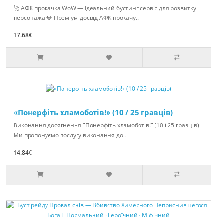
🚀 АФК прокачка WoW — Ідеальний бустинг сервіс для розвитку
персонажа 💎 Преміум-досвід АФК прокачу..
17.68€
«Понерфіть хламоботів!» (10 / 25 гравців)
Виконання досягнення "Понерфіть хламоботів!" (10 і 25 гравців)
Ми пропонуємо послугу виконання до..
14.84€