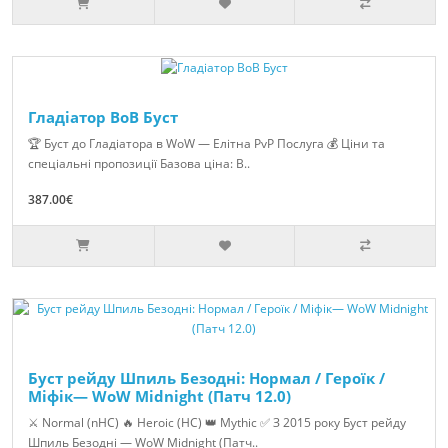
Гладіатор ВоВ Буст
🏆 Буст до Гладіатора в WoW — Елітна PvP Послуга 💰 Ціни та
спеціальні пропозиції Базова ціна: В..
387.00€
Буст рейду Шпиль Безодні: Нормал / Героїк /
Міфік— WoW Midnight (Патч 12.0)
⚔ Normal (nHC) 🔥 Heroic (HC) 👑 Mythic ✅ З 2015 року Буст рейду
Шпиль Безодні — WoW Midnight (Патч..