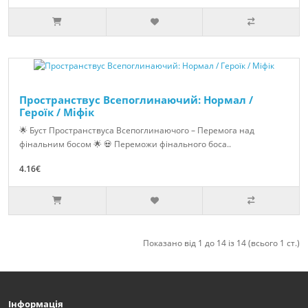
Пространствус Всепоглинаючий: Нормал /
Героїк / Міфік
🌟 Буст Пространствуса Всепоглинаючого – Перемога над
фінальним босом 🌟 💀 Переможи фінального боса..
4.16€
Показано від 1 до 14 із 14 (всього 1 ст.)
Інформація