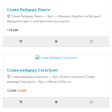
Слава Рейдеру Омега
🏆 Слава Рейдеру Омега — Буст — Швидко, Надійно та Вигідно!
Відкрийте одне з найпрестижніших досяг..
174.00€
Слава рейдеру Cataclysm
🏆 Слава рейдеру Cataclysm — Буст Хочете отримати Славу
рейдеру Cataclysm — Буст у World of Warcra..
12.84€
13.00€