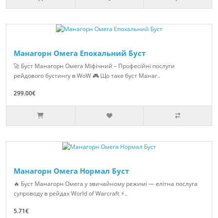
Манагорн Омега Епохальний Буст
🚀 Буст Манагорн Омега Міфічний – Професійні послуги
рейдового бустингу в WoW 🎮 Що таке буст Манаг..
299.00€
Манагорн Омега Нормал Буст
🔥 Буст Манагорн Омега у звичайному режимі — елітна послуга
супроводу в рейдах World of Warcraft ⚡..
5.71€