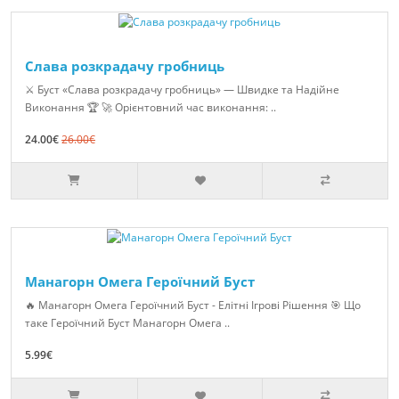
Слава розкрадачу гробниць
⚔️ Буст «Слава розкрадачу гробниць» — Швидке та Надійне
Виконання 🏆 🚀 Орієнтовний час виконання: ..
24.00€
26.00€
Манагорн Омега Героїчний Буст
🔥 Манагорн Омега Героїчний Буст - Елітні Ігрові Рішення 🎯 Що
таке Героїчний Буст Манагорн Омега ..
5.99€