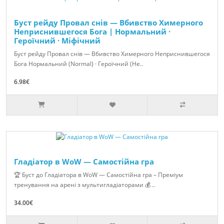
Буст рейду Провал снів — Вбивство Химерного
Неприснившегося Бога | Нормальний ·
Героїчний · Міфічний
Буст рейду Провал снів — Вбивство Химерного Неприснившегося
Бога Нормальний (Normal) · Героїчний (He..
6.98€
Гладіатор в WoW — Самостійна гра
🏆 Буст до Гладіатора в WoW — Самостійна гра – Преміум
тренування на арені з мультигладіаторами 💰 ..
34.00€