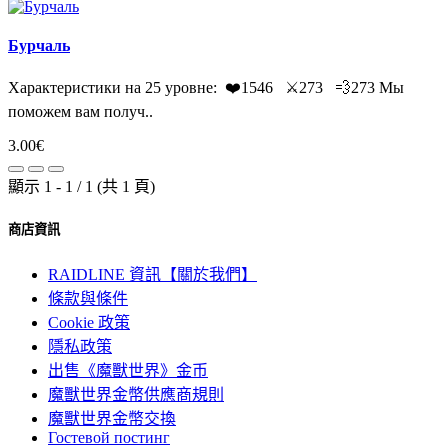
Бурчаль
Характеристики на 25 уровне: ❤️1546 ⚔️273 💨273 Мы
поможем вам получ..
3.00€
顯示 1 - 1 / 1 (共 1 頁)
商店資訊
RAIDLINE 資訊【關於我們】
條款與條件
Cookie 政策
隱私政策
出售《魔獸世界》金币
魔獸世界金幣供應商規則
魔獸世界金幣交換
Гостевой постинг