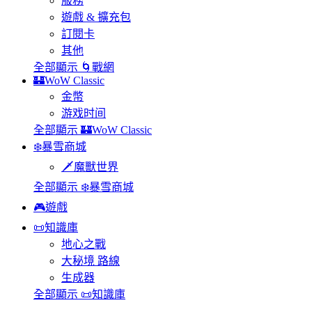
服務
遊戲 & 擴充包
訂閱卡
其他
全部顯示 🌀戰網
🏰WoW Classic
金幣
游戏时间
全部顯示 🏰WoW Classic
❄️暴雪商城
🗡️魔獸世界
全部顯示 ❄️暴雪商城
🎮遊戲
📜知識庫
地心之戰
大秘境 路線
生成器
全部顯示 📜知識庫