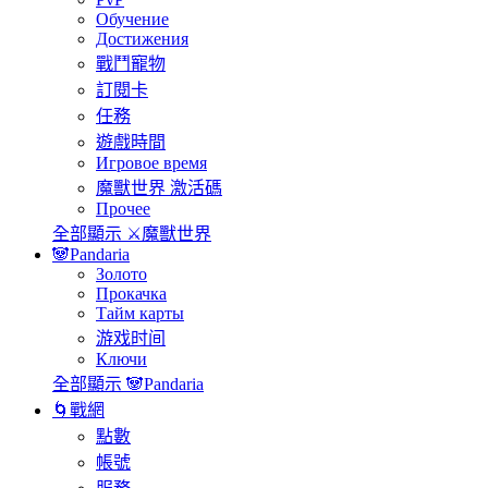
Обучение
Достижения
戰鬥寵物
訂閱卡
任務
遊戲​時間
Игровое время
魔獸世界 激活碼
Прочее
全部顯示 ⚔️魔獸世界
🐼Pandaria
Золото
Прокачка
Тайм карты
游戏时间
Ключи
全部顯示 🐼Pandaria
🌀戰網
點數
帳號