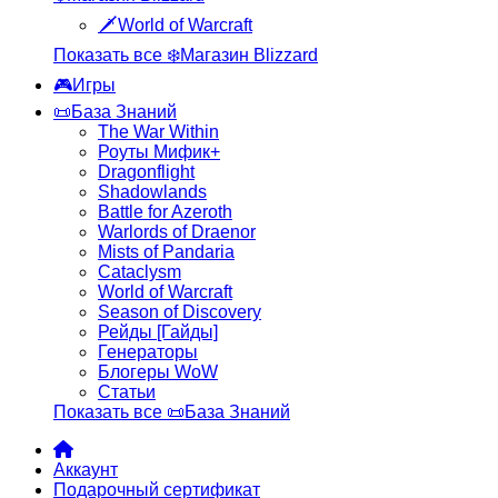
🗡️World of Warcraft
Показать все ❄️Магазин Blizzard
🎮Игры
📜База Знаний
The War Within
Роуты Мифик+
Dragonflight
Shadowlands
Battle for Azeroth
Warlords of Draenor
Mists of Pandaria
Cataclysm
World of Warcraft
Season of Discovery
Рейды [Гайды]
Генераторы
Блогеры WoW
Статьи
Показать все 📜База Знаний
Аккаунт
Подарочный сертификат