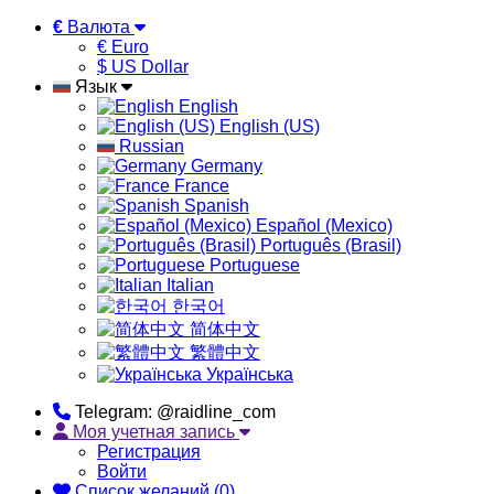
€
Валюта
€ Euro
$ US Dollar
Язык
English
English (US)
Russian
Germany
France
Spanish
Español (Mexico)
Português (Brasil)
Portuguese
Italian
한국어
简体中文
繁體中文
Українська
Telegram: @raidline_com
Моя учетная запись
Регистрация
Войти
Список желаний (0)