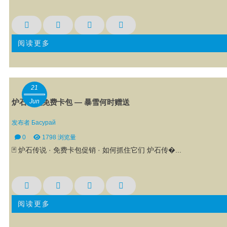
阅读更多
21
Jun
炉石传说免费卡包 — 暴雪何时赠送
发布者
Басурай
0
1798 浏览量
🃏 炉石传说 · 免费卡包促销 · 如何抓住它们 炉石传�...
阅读更多