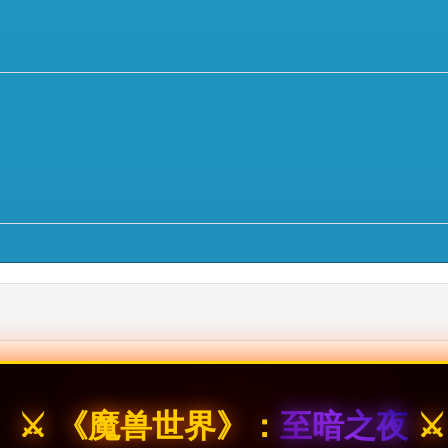
⚔️ 《魔兽世界》：
至暗之夜
⚔️