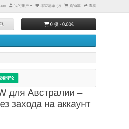
我的账户
愿望清单 (0)
购物车
查看
_com
0 项 - 0.00€
查看评论
W для Австралии –
Без захода на аккаунт
a