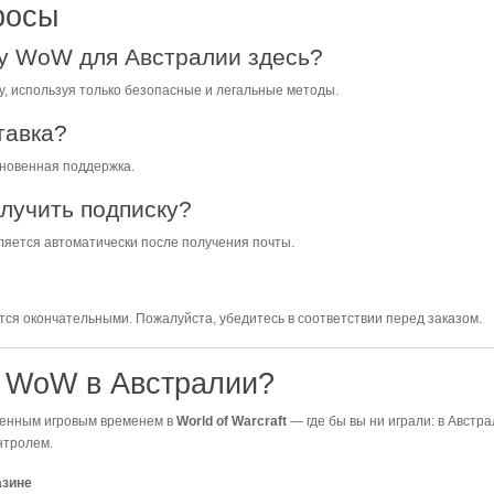
росы
ку WoW для Австралии здесь?
у, используя только безопасные и легальные методы.
тавка?
гновенная поддержка.
олучить подписку?
ляется автоматически после получения почты.
тся окончательными. Пожалуйста, убедитесь в соответствии перед заказом.
у WoW в Австралии?
венным игровым временем в
World of Warcraft
— где бы вы ни играли: в Австр
нтролем.
азине