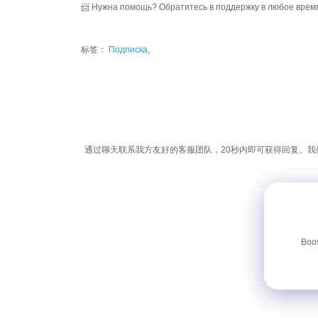
📨 Нужна помощь? Обратитесь в поддержку в любое врем
标签：
Подписка
,
通过聊天联系我方友好的客服团队，20秒内即可获得回复。
Boo