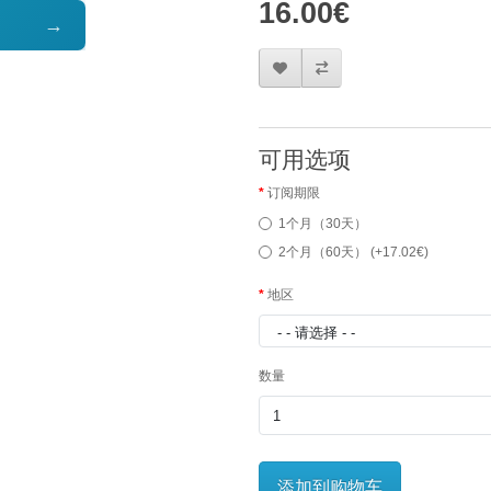
16.00€
→
可用选项
订阅期限
1个月（30天）
2个月（60天） (+17.02€)
地区
数量
添加到购物车