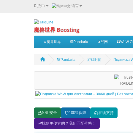
€
货币
语言
魔兽世界 Boosting
⚔️魔兽世界
🐼Pandaria
🌀战网
🏰WoW Cl
🐼Pandaria
游戏时间
Подписка W
SSL安全
100%保障
在线支持
找到更便宜的？我们匹配价格！