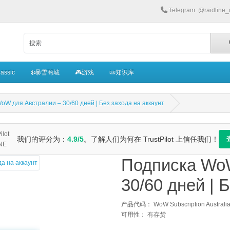
Telegram: @raidline
assic
❄️暴雪商城
🎮游戏
📜知识库
oW для Австралии – 30/60 дней | Без захода на аккаунт
我们的评分为：
4.9/5
。了解人们为何在 TrustPilot 上信任我们！
Подписка Wo
30/60 дней | 
产品代码： WoW Subscription Australi
可用性： 有存货