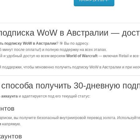
 подписка WoW в Австралии — дост
ить подписку WoW в Австралии
? 🎯 Вы по адресу.
 минут после оплаты!) и полную поддержку на всех этапах.
ый и удобный доступ ко всем версиям
World of Warcraft
— включая Retail и все
 поддержки, чтобы мгновенно получить подписку WoW в Австралии и при не
а способа получить 30-дневную по
 аккаунта
и адаптируется под его текущий статус:
унтов
дписки, вы получите безопасный внутриигровой перевод золота. Используйт
и
напрямую.
каунтов