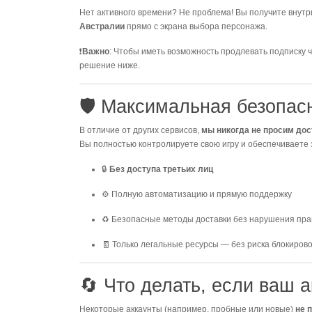
Нет активного времени? Не проблема! Вы получите внутр
Австралии
прямо с экрана выбора персонажа.
❗
Важно
: Чтобы иметь возможность продлевать подписку ч
решение ниже.
🛡️ Максимальная безопасн
В отличие от других сервисов,
мы никогда не просим дос
Вы полностью контролируете свою игру и обеспечиваете
🔒
Без доступа третьих лиц
⚙️ Полную автоматизацию и прямую поддержку
♻️ Безопасные методы доставки без нарушения пра
🧾 Только легальные ресурсы — без риска блокиров
🔄 Что делать, если ваш 
Некоторые аккаунты (например, пробные или новые)
не 