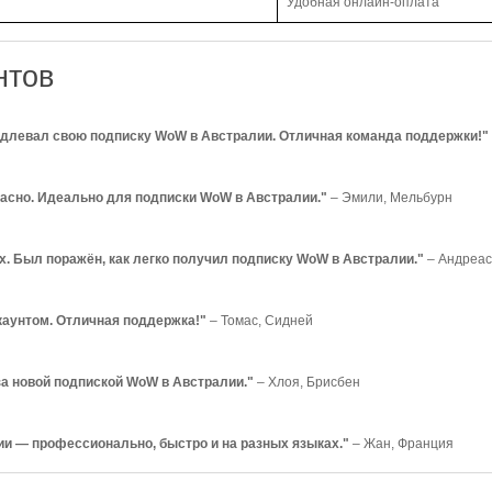
Удобная онлайн-оплата
нтов
одлевал свою подписку WoW в Австралии. Отличная команда поддержки!"
пасно. Идеально для подписки WoW в Австралии."
– Эмили, Мельбурн
ах. Был поражён, как легко получил подписку WoW в Австралии."
– Андреас
каунтом. Отличная поддержка!"
– Томас, Сидней
за новой подпиской WoW в Австралии."
– Хлоя, Брисбен
и — профессионально, быстро и на разных языках."
– Жан, Франция