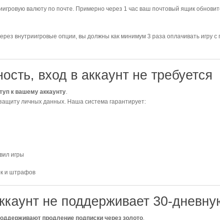
иигровую валюту по почте. Примерно через 1 час ваш почтовый ящик обновит
ерез внутриигровые опции, вы должны как минимум 3 раза оплачивать игру с
ость, вход в аккаунт не требуется
туп к вашему аккаунту
.
 защиту личных данных. Наша система гарантирует:
вил игры
ок и штрафов
аккаунт не поддерживает 30-дневну
поддерживают продление подписки через золото
.