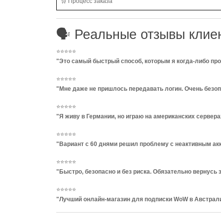
🛒 Процесс заказа
🗣️ Реальные отзывы клие
⭐⭐⭐⭐⭐
"Это самый быстрый способ, которым я когда-либо пр
⭐⭐⭐⭐⭐
"Мне даже не пришлось передавать логин. Очень безо
⭐⭐⭐⭐⭐
"Я живу в Германии, но играю на американских сервер
⭐⭐⭐⭐⭐
"Вариант с 60 днями решил проблему с неактивным ак
⭐⭐⭐⭐⭐
"Быстро, безопасно и без риска. Обязательно вернусь 
⭐⭐⭐⭐⭐
"Лучший онлайн-магазин для подписки WoW в Австрали