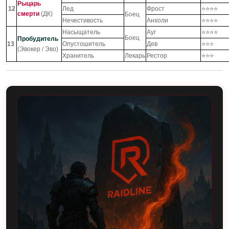
Рыцарь
12
Лед
Фрост
⭐⭐⭐⭐
смерти
(ДК)
Боец
Нечестивость
Анхоли
⭐⭐⭐⭐
Насыщатель
Ауг
⭐⭐⭐⭐
Боец
Пробудитель
13
Опустошитель
Дев
⭐⭐⭐
(Эвокер / Эво)
Хранитель
Лекарь
Рестор
⭐⭐⭐