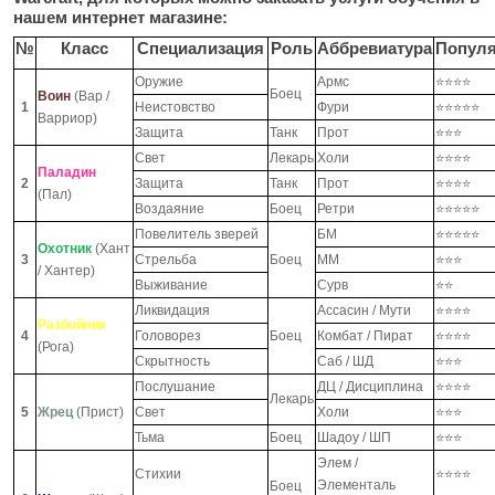
нашем интернет магазине:
№
Класс
Специализация
Роль
Аббревиатура
Популя
Оружие
Армс
⭐⭐⭐⭐
Боец
Воин
(Вар /
1
Неистовство
Фури
⭐⭐⭐⭐⭐
Варриор)
Защита
Танк
Прот
⭐⭐⭐
Свет
Лекарь
Холи
⭐⭐⭐⭐
Паладин
2
Защита
Танк
Прот
⭐⭐⭐⭐
(Пал)
Воздаяние
Боец
Ретри
⭐⭐⭐⭐⭐
Повелитель зверей
БМ
⭐⭐⭐⭐⭐
Охотник
(Хант
3
Стрельба
Боец
ММ
⭐⭐⭐
/ Хантер)
Выживание
Сурв
⭐⭐
Ликвидация
Ассасин / Мути
⭐⭐⭐⭐
Разбойник
4
Головорез
Боец
Комбат / Пират
⭐⭐⭐⭐
(Рога)
Скрытность
Саб / ШД
⭐⭐⭐
Послушание
ДЦ / Дисциплина
⭐⭐⭐⭐
Лекарь
5
Жрец
(Прист)
Свет
Холи
⭐⭐⭐
Тьма
Боец
Шадоу / ШП
⭐⭐⭐
Элем /
Стихии
⭐⭐⭐⭐
Элементаль
Боец