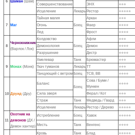
6
Шаман
(Шам)
Совершенствование
ЭНХ
⭐⭐⭐
Исцеление
Лекарь
Рестор
⭐⭐⭐⭐⭐
Тайная магия
Аркан
⭐⭐⭐
7
Маг
Огонь
Боец
Фаер
⭐⭐⭐⭐
Лед
Фрост
⭐⭐⭐⭐
Колдовство
Афли
⭐⭐⭐
Чернокнижник
8
Демонология
Боец
Демон
⭐⭐⭐⭐
(Варлок / Лок)
Разрушение
Дестр
⭐⭐⭐⭐
Хмелевар
Танк
Брюмастер
⭐⭐⭐
9
Монах
(Монк)
Ткач туманов
Лекарь
ТТ
⭐⭐⭐
Танцующий с ветром
Боец
ТСВ, ВВ
⭐⭐⭐⭐
Сова / Буми /
Баланс
⭐⭐⭐⭐
Мункен
Боец
Сила зверя
Ферал / Кот
⭐⭐⭐
10
Друид
(Дру)
Страж
Танк
Медведь / Гвард
⭐⭐⭐
Исцеление
Лекарь
Рестор / Дерево
⭐⭐⭐⭐⭐
Охотник на
Истребление
Боец
Хавок
⭐⭐⭐⭐⭐
11
демонов
(ДХ /
Месть
Танк
Венгенс
⭐⭐⭐⭐
Демон хантер)
Кровь
Танк
Блад
⭐⭐⭐⭐⭐