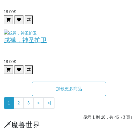
18.00€
戌禅，神圣护卫
..
18.00€
加载更多商品
1
2
3
>
>|
显示 1 到 18，共 46（3 页）
🗡️魔兽世界