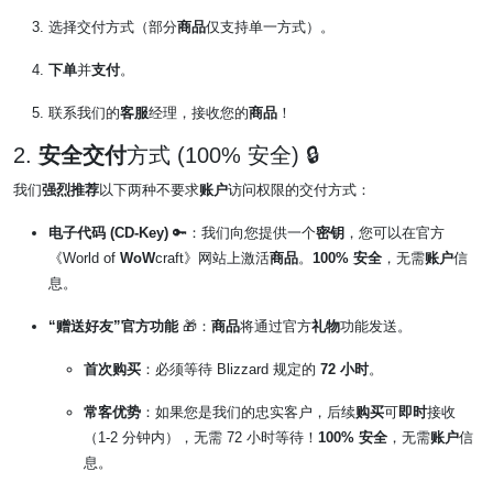
选择交付方式（部分
商品
仅支持单一方式）。
下单
并
支付
。
联系我们的
客服
经理，接收您的
商品
！
2.
安全交付
方式 (100% 安全) 🔒
我们
强烈推荐
以下两种不要求
账户
访问权限的交付方式：
电子代码 (CD-Key)
🔑：我们向您提供一个
密钥
，您可以在官方
《World of
WoW
craft》网站上激活
商品
。
100% 安全
，无需
账户
信
息。
“赠送好友”官方功能
🎁：
商品
将通过官方
礼物
功能发送。
首次购买
：必须等待 Blizzard 规定的
72 小时
。
常客优势
：如果您是我们的忠实客户，后续
购买
可
即时
接收
（1-2 分钟内），无需 72 小时等待！
100% 安全
，无需
账户
信
息。