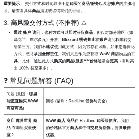
重要提示：
交付方式和时间取决于您
购买
的
商品/服务
以及您
账户
的注册地
区。请查看具体
商品
描述或咨询我们的经理。
3.
高风险
交付方式 (不推荐) ⚠️
通过
账户
访问
：这种方式可以
即时
获取
商品
，但仅对部分地区（如
乌克兰、摩尔多瓦）开放。
Blizzard 明确禁止
将
账户
访问权限转交
给第三方。我们
不建议
使用此方式，因为它存在风险。如果您选择此
方式，您将
承担全部责任
。我们只是作为您获取
WoW
商店
物品的
工
具
。此外，通过此方式
购买
的
商品/服务****价格
通常会
更高
（有时高
出 100% 甚至更多）。
❓ 常见问题解答 (FAQ)
问题 (意图：
哪里
能便宜购买 WoW
回答 (聚焦：RaidLine
低价
与安全)
商店商品
)
商店 魔兽世界
商
WoW
商店
商品
在 RaidLine
购买
最
便宜
。我们
品
在哪里
买
最
便
的
价格
比官方
商店
和任何
交易所
都
低
，提供
最佳
宜
？
优惠
。