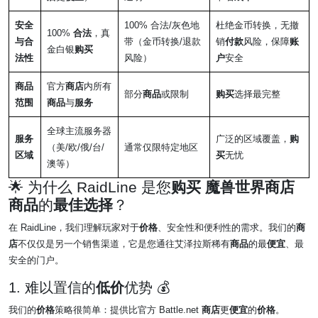
安全
100% 合法/灰色地
杜绝金币转换，无撤
100%
合法
，真
与合
带（金币转换/退款
销
付款
风险，保障
账
金白银
购买
法性
风险）
户
安全
商品
官方
商店
内所有
部分
商品
或限制
购买
选择最完整
范围
商品
与
服务
全球主流服务器
服务
广泛的区域覆盖，
购
（美/欧/俄/台/
通常仅限特定地区
区域
买
无忧
澳等）
🌟 为什么 RaidLine 是您
购买
魔兽世界商店
商品
的
最佳选择
？
在 RaidLine，我们理解玩家对于
价格
、安全性和便利性的需求。我们的
商
店
不仅仅是另一个销售渠道，它是您通往艾泽拉斯稀有
商品
的最
便宜
、最
安全的门户。
1. 难以置信的
低价
优势 💰
我们的
价格
策略很简单：提供比官方 Battle.net
商店
更
便宜
的
价格
。