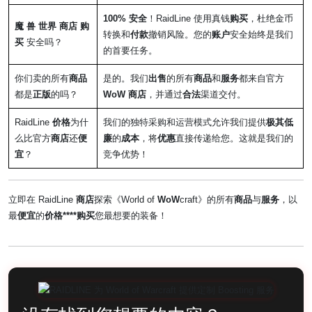
100% 安全
！RaidLine 使用真钱
购买
，杜绝金币
魔 兽 世界 商店
购
转换和
付款
撤销风险。您的
账户
安全始终是我们
买
安全吗？
的首要任务。
你们卖的所有
商品
是的。我们
出售
的所有
商品
和
服务
都来自官方
都是
正版
的吗？
WoW
商店
，并通过
合法
渠道交付。
RaidLine
价格
为什
我们的独特采购和运营模式允许我们提供
极其低
么比官方
商店
还
便
廉
的
成本
，将
优惠
直接传递给您。这就是我们的
宜
？
竞争优势！
立即在 RaidLine
商店
探索《World of
WoW
craft》的所有
商品
与
服务
，以
最
便宜
的
价格****购买
您最想要的装备！