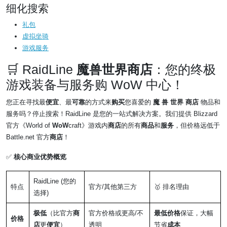
细化搜索
礼​包
虚拟坐骑
游​戏​服务
🛒 RaidLine
魔兽世界商店
：您的终极
游戏装备与服务购 WoW 中心！
您正在寻找最
便宜
、最
可靠
的方式来
购买
您喜爱的
魔 兽 世界 商店
物品和
服务吗？停止搜索！RaidLine 是您的一站式解决方案。我们提供 Blizzard
官方《World of
WoW
craft》游戏内
商店
的所有
商品
和
服务
，但价格远低于
Battle.net 官方
商店
！
✅
核心商业优势概览
RaidLine (您的
特点
官方/其他第三方
🥇 排名理由
选择)
极低
（比官方
商
官方价格或更高/不
最低价格
保证，大幅
价格
店
更
便宜
）
透明
节省
成本