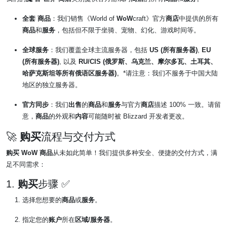
全套
商品
：我们销售《World of
WoW
craft》官方
商店
中提供的所有
商品
和
服务
，包括但不限于坐骑、宠物、幻化、游戏时间等。
全球服务
：我们覆盖全球主流服务器，包括
US (所有服务器)
,
EU
(所有服务器)
, 以及
RU/CIS (俄罗斯、乌克兰、摩尔多瓦、土耳其、
哈萨克斯坦等所有俄语区服务器)
。*请注意：我们不服务于中国大陆
地区的独立服务器。
官方同步
：我们
出售
的
商品
和
服务
与官方
商店
描述 100% 一致。请留
意，
商品
的外观和
内容
可能随时被 Blizzard 开发者更改。
🚀
购买
流程与交付方式
购买
WoW
商品
从未如此简单！我们提供多种安全、便捷的交付方式，满
足不同需求：
1.
购买
步骤 ✅
选择您想要的
商品
或
服务
。
指定您的
账户
所在
区域/服务器
。