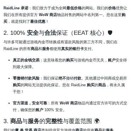
RaidLine 承诺
：我们致力于成为全网
最低价格
的网站。我们的
价格
优势让
我们在所有提供官方
WoW
商店
物品转售的网站中名列第一。您在这里
购
买
，就是找到了
最佳优惠
！
2. 100%
安全
与
合法
保证（EEAT 核心）🛡️
与许多可能通过游戏内金币转换或有退款风险的第三方不同，我们在
RaidLine 的所有
商品
和
服务
都使用
真实的银行卡
支付。
真正的金钱交易
：这意味着您的
购买
与游戏内金币无关，
账户
安全得
到最大保障。
零撤销付款风险
：我们保证
绝不
撤销
付款
。其他通过中间商或交易所
购买
的网站无法提供此保证。您在 RaidLine
购买
的
商品
，将永久属
于您！
官方渠道，安全可靠
：所有
WoW
商店
物品均通过官方许可的方式交
付，确保您的
账户
100% 安全。
3.
商品
与
服务
的
完整性
与覆盖范围 🌍
我们的
魔 兽 世界 商店
类别提供官方游戏内
商店
的所有
商品
和
服务
。