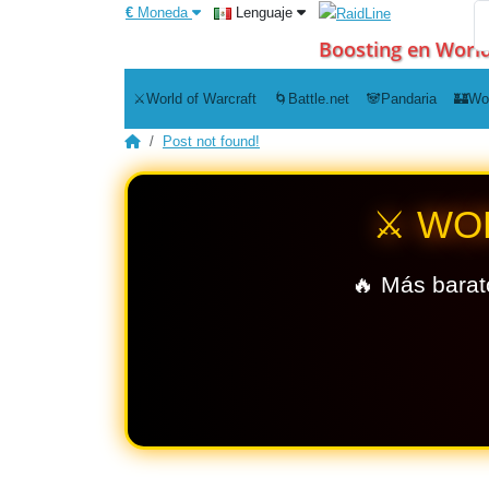
€
Moneda
Lenguaje
Boosting en World
⚔️World of Warcraft
🌀Battle.net
🐼Pandaria
🏰Wo
Post not found!
⚔️ WO
🔥 Más barat