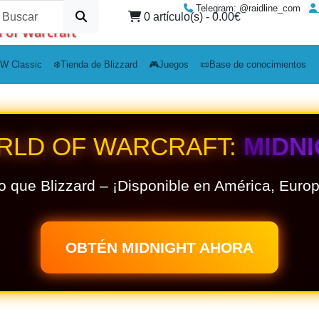
Telegram: @raidline_com
0 artículo(s) - 0.00€
 of Warcraft
W Classic
❄️Tienda de Blizzard
🎮Juegos
📜Base de conocimientos
RLD OF WARCRAFT:
MIDN
o que Blizzard – ¡Disponible en América, Europa
OBTÉN MIDNIGHT AHORA