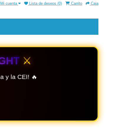
Mi cuenta
Lista de deseos (0)
Carrito
Caja
IGHT
⚔️
 y la CEI! 🔥