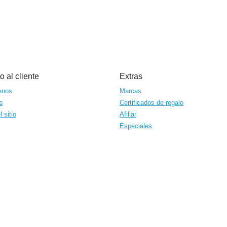
o al cliente
Extras
enos
Marcas
e
Certificados de regalo
 sitio
Afiliar
Especiales