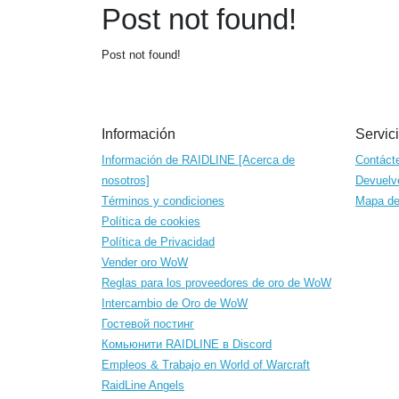
Post not found!
Post not found!
Información
Servici
Información de RAIDLINE [Acerca de
Contáct
nosotros]
Devuelv
Términos y condiciones
Mapa del
Política de cookies
Política de Privacidad
Vender oro WoW
Reglas para los proveedores de oro de WoW
Intercambio de Oro de WoW
Гостевой постинг
Комьюнити RAIDLINE в Discord
Empleos & Trabajo en World of Warcraft
RaidLine Angels