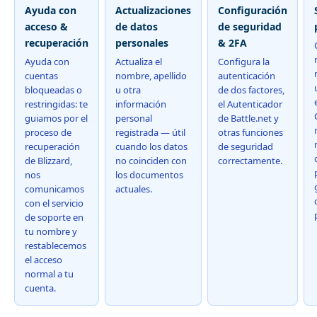
Ayuda con
Actualizaciones
Configuración
acceso &
de datos
de seguridad
recuperación
personales
& 2FA
Ayuda con
Actualiza el
Configura la
cuentas
nombre, apellido
autenticación
bloqueadas o
u otra
de dos factores,
restringidas: te
información
el Autenticador
guiamos por el
personal
de Battle.net y
proceso de
registrada — útil
otras funciones
recuperación
cuando los datos
de seguridad
de Blizzard,
no coinciden con
correctamente.
nos
los documentos
comunicamos
actuales.
con el servicio
de soporte en
tu nombre y
restablecemos
el acceso
normal a tu
cuenta.