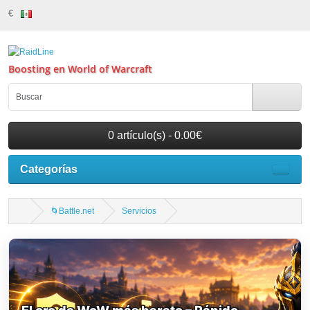
€
Boosting en World of Warcraft
0 artículo(s) - 0.00€
Categorías
🌀Battle.net
Servicios