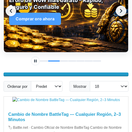
ápido,
Recargar saldo de Battle.net – Rá
Seguro y Multidivisa
Recargar ahora
Ordenar por
Mostrar
Cambio de Nombre BattleTag — Cualquier Región, 2–3
Minutos
🏷️ Battle.net · Cambio Oficial de Nombre BattleTag Cambio de Nombre