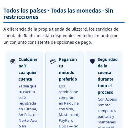
Todos los países · Todas las monedas · Sin
restricciones
A diferencia de la propia tienda de Blizzard, los servicios de
cuenta de RaidLine están disponibles en todo el mundo con
un conjunto consistente de opciones de pago.
Cualquier
Paga con
Seguridad
🌍
💳
🛡️
país,
tu
de la
cualquier
método
cuenta
cuenta
preferido
durante
todo el
Ya sea que
Los
tu cuenta
servicios se
proceso
esté
compran
Con Acceso
registrada
en RaidLine
remoto,
en Europa,
con Visa,
compartes
América del
Mastercard,
pantalla y
Norte, Asia
PayPal o
mantienes
o en
USDT — no
el control