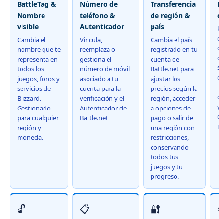
BattleTag &
Número de
Transferencia
Nombre
teléfono &
de región &
visible
Autenticador
país
Cambia el
Vincula,
Cambia el país
nombre que te
reemplaza o
registrado en tu
representa en
gestiona el
cuenta de
todos los
número de móvil
Battle.net para
juegos, foros y
asociado a tu
ajustar los
servicios de
cuenta para la
precios según la
Blizzard.
verificación y el
región, acceder
Gestionado
Autenticador de
a opciones de
para cualquier
Battle.net.
pago o salir de
región y
una región con
moneda.
restricciones,
conservando
todos tus
juegos y tu
progreso.
🔓
📋
🔐