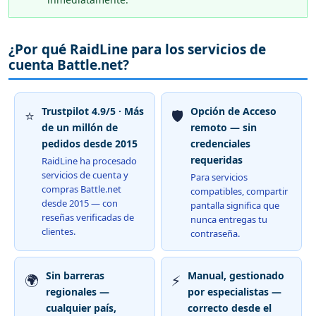
¿Por qué RaidLine para los servicios de
cuenta Battle.net?
Trustpilot 4.9/5 · Más
Opción de Acceso
⭐
🛡️
de un millón de
remoto — sin
pedidos desde 2015
credenciales
requeridas
RaidLine ha procesado
servicios de cuenta y
Para servicios
compras Battle.net
compatibles, compartir
desde 2015 — con
pantalla significa que
reseñas verificadas de
nunca entregas tu
clientes.
contraseña.
Sin barreras
Manual, gestionado
🌍
⚡
regionales —
por especialistas —
cualquier país,
correcto desde el