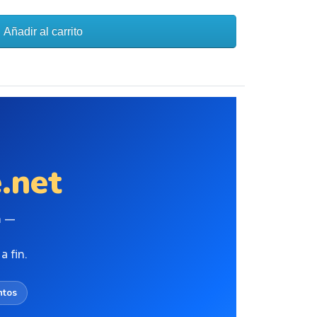
Añadir al carrito
.net
n —
 fin.
ntos