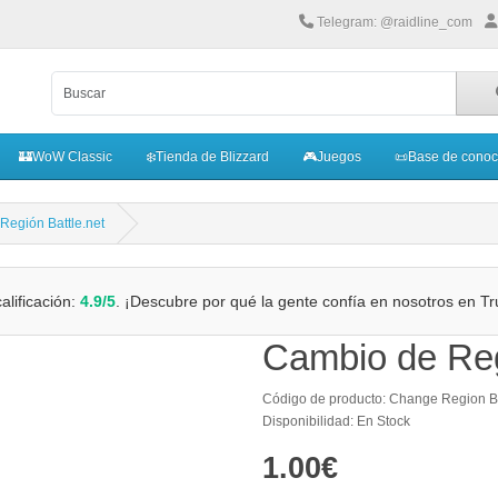
Telegram: @raidline_com
🏰WoW Classic
❄️Tienda de Blizzard
🎮Juegos
📜Base de conoc
Región Battle.net
alificación:
4.9/5
. ¡Descubre por qué la gente confía en nosotros en Tru
Cambio de Reg
Código de producto: Change Region Ba
Disponibilidad: En Stock
1.00€