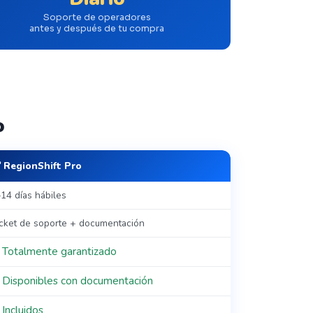
Soporte de operadores
antes y después de tu compra
o
 RegionShift Pro
14 días hábiles
cket de soporte + documentación
 Totalmente garantizado
 Disponibles con documentación
Incluidos