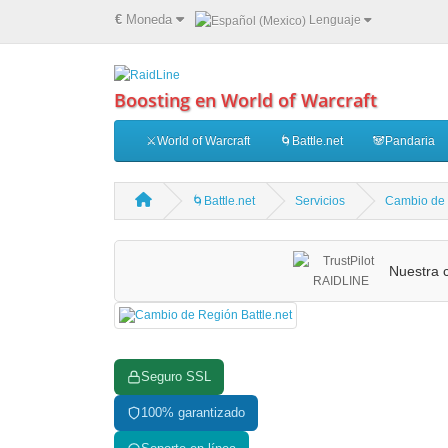
€
Moneda
Lenguaje
Boosting en World of Warcraft
⚔️World of Warcraft
🌀Battle.net
🐼Pandaria
🌀Battle.net
Servicios
Cambio de 
Nuestra c
Seguro SSL
100% garantizado