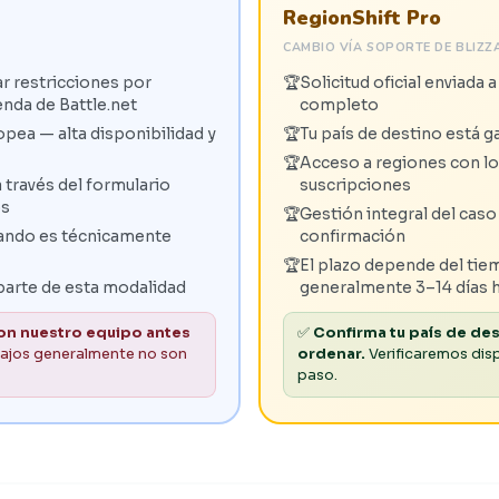
RegionShift Pro
CAMBIO VÍA SOPORTE DE BLIZZ
ar restricciones por
Solicitud oficial enviada
nda de Battle.net
completo
ea — alta disponibilidad y
Tu país de destino está 
Acceso a regiones con lo
 través del formulario
suscripciones
os
Gestión integral del caso
cuando es técnicamente
confirmación
El plazo depende del tie
arte de esta modalidad
generalmente 3–14 días 
 con nuestro equipo antes
✅
Confirma tu país de de
bajos generalmente no son
ordenar.
Verificaremos disp
paso.