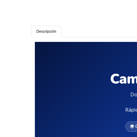
Descripción
Cam
Do
Rápi
🌍 