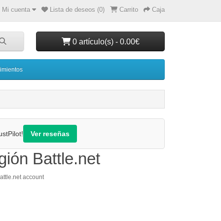
Mi cuenta
Lista de deseos (0)
Carrito
Caja
0 artículo(s) - 0.00€
imientos
stPilot!
Ver reseñas
ión Battle.net
ttle.net account