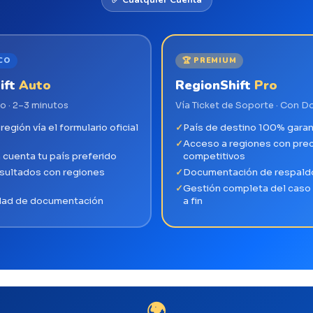
CO
🏆 PREMIUM
ift
Auto
RegionShift
Pro
 · 2–3 minutos
Vía Ticket de Soporte · Con 
egión vía el formulario oficial
País de destino 100% garan
Acceso a regiones con pre
 cuenta tu país preferido
competitivos
sultados con regiones
Documentación de respaldo
Gestión completa del caso 
dad de documentación
a fin
🌍