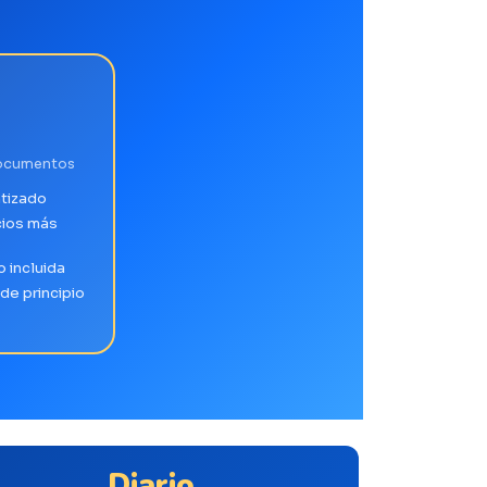
Documentos
tizado
cios más
 incluida
de principio
Diario