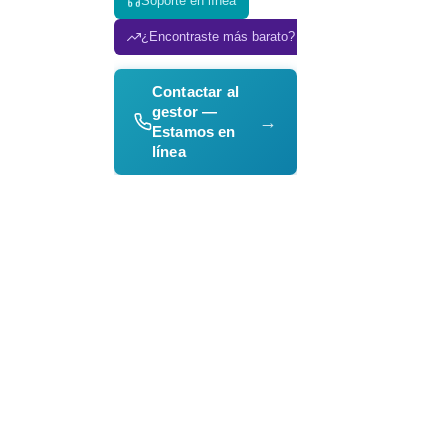
Soporte en línea
¿Encontraste más barato? ¡Lo igualamos!
Contactar al
gestor —
→
Estamos en
línea