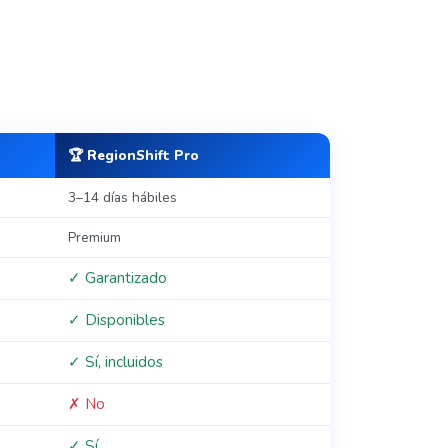
🏆 RegionShift Pro
3–14 días hábiles
Premium
✓ Garantizado
✓ Disponibles
✓ Sí, incluidos
✗ No
✓ Sí