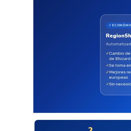
⚡ ECONÓMI
RegionSh
Automatizado
Cambio de r
de Blizzard
Se toma en
Mejores re
europeas
Sin necesi
2