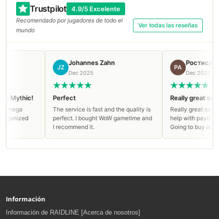
Trustpilot
4.9/5 Excelente
Recomendado por jugadores de todo el
Ver todas las reseñas
mundo
Johannes Zahn
Ростислав Андр
JZ
РА
Dec 2025
Dec 2025
hic!
Perfect
Really great service
a
The service is fast and the quality is
Really great service, app
zed
perfect. I bought WoW gametime and
help with paying and live
I recommend it.
Going to buy again!
Información
Información de RAIDLINE [Acerca de nosotros]