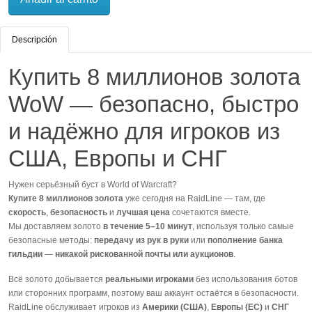
Descripción
Купить 8 миллионов золота
WoW — безопасно, быстро
и надёжно для игроков из
США, Европы и СНГ
Нужен серьёзный буст в World of Warcraft?
Купите 8 миллионов золота
уже сегодня на RaidLine — там, где
скорость
,
безопасность
и
лучшая цена
сочетаются вместе.
Мы доставляем золото
в течение 5–10 минут
, используя только самые
безопасные методы:
передачу из рук в руки
или
пополнение банка
гильдии
—
никакой рискованной почты или аукционов
.
Всё золото добывается
реальными игроками
без использования ботов
или сторонних программ, поэтому ваш аккаунт остаётся в безопасности.
RaidLine обслуживает игроков из
Америки (США)
,
Европы (ЕС)
и
СНГ