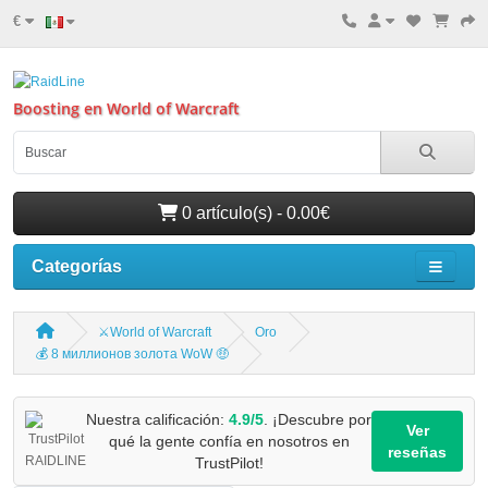
€
Boosting en World of Warcraft
0 artículo(s) - 0.00€
Categorías
⚔️World of Warcraft
Oro
💰 8 миллионов золота WoW 🤑
Nuestra calificación:
4.9/5
. ¡Descubre por
Ver
qué la gente confía en nosotros en
reseñas
TrustPilot!