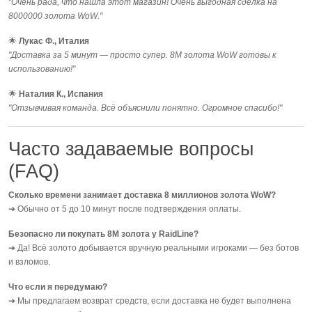
"Очень рада, что нашла этот магазин! Очень выгодная сделка на
8000000 золота WoW."
🌟
Лукас Ф., Италия
"Доставка за 5 минут — просто супер. 8M золота WoW готовы к
использованию!"
🌟
Наталия К., Испания
"Отзывчивая команда. Всё объяснили понятно. Огромное спасибо!"
Часто задаваемые вопросы
(FAQ)
Сколько времени занимает доставка 8 миллионов золота WoW?
➔ Обычно от 5 до 10 минут после подтверждения оплаты.
Безопасно ли покупать 8M золота у RaidLine?
➔ Да! Всё золото добывается вручную реальными игроками — без ботов
и взломов.
Что если я передумаю?
➔ Мы предлагаем возврат средств, если доставка не будет выполнена