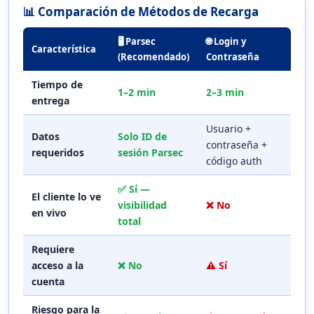
📊 Comparación de Métodos de Recarga
🖥️ Parsec
🌐 Login y
Característica
(Recomendado)
Contraseña
Tiempo de
1–2 min
2–3 min
entrega
Usuario +
Datos
Solo ID de
contraseña +
requeridos
sesión Parsec
código auth
✅ Sí —
El cliente lo ve
visibilidad
❌ No
en vivo
total
Requiere
acceso a la
❌ No
⚠️ Sí
cuenta
Riesgo para la