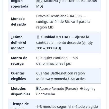
Región
🇲🇩 Moldova (solo cuentas Battle.net
soportada
MD)
Hryvnia Ucraniana (UAH / ₴) —
Moneda
configuración de Blizzard para la
del saldo
región MD
¿Cómo
🧾
1 unidad = 1 UAH
— ajusta la
definir el
cantidad al monto deseado (ej. qty
monto?
300 = 300 UAH)
Monto de
Cualquier cantidad — sin
recarga
denominaciones fijas
Cuentas
Cuentas Battle.net con región
elegibles
Moldova y moneda UAH activa
Métodos
🖥️ Acceso Remoto (Parsec) · 🌐 Login y
disponibles
Contraseña
Tiempo de
1–3 minutos según el método elegido