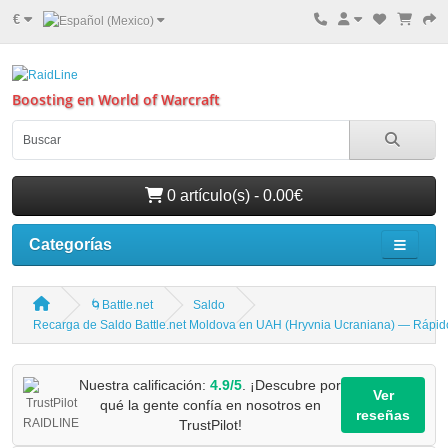
€
Boosting en World of Warcraft
0 artículo(s) - 0.00€
Categorías
🌀Battle.net
Saldo
Recarga de Saldo Battle.net Moldova en UAH (Hryvnia Ucraniana) — Rápi
Nuestra calificación:
4.9/5
. ¡Descubre por
Ver
qué la gente confía en nosotros en
reseñas
TrustPilot!