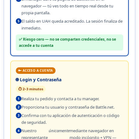
navegador — tú ves todo en tiempo real desde tu
propia pantalla.
El saldo en UAH queda acreditado. La sesión finaliza de
5
inmediato.
✅ Riesgo cero — no se comparten credenciales, no se
accede a tu cuenta
🔑 ACCESO A CUENTA
🌐 Login y Contraseña
⏱ 2–3 minutos
Realiza tu pedido y contacta a tu manager.
1
Proporciona tu usuario y contraseña de Battle.net.
2
Confirma con tu aplicación de autenticación o código
3
de seguridad.
Nuestro
únicamente
mediante navegador en
4
representante
modo incógnito + VPN —