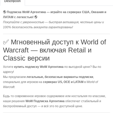
Descripción
🌎 Подписка WoW Аргентина — играйте на серверах США, Океания и
ЛАТАМ с легкостью! 🌎
Покупайте с уверенностью — быстрая активация, честные цены и
100% безопасность аккаунта гарантированы!
✅ Мгновенный доступ к World of
Warcraft — включая Retail и
Classic версии
Хотите
купить подписку WoW Аргентина
по выгодной цене? Вы по
адресу!
Мы предлагаем
легальные, безопасные варианты подписки
,
специально для игроков на
серверах US, OCE и LATAM
в
World of
Warcraft
.
Будь то современное игровое содержимое или ностальгия по классике,
наши решения
WoW Подписка Аргентина
обеспечат стабильный и
беспроблемный доступ — и всё это по доступной цене.