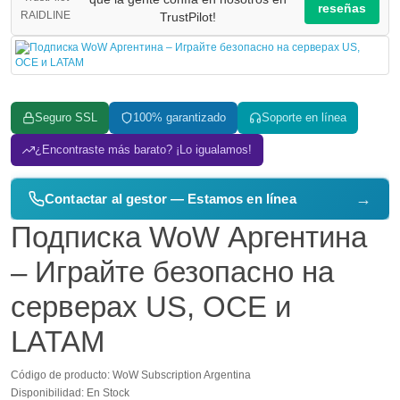
reseñas
TrustPilot!
Seguro SSL
100% garantizado
Soporte en línea
¿Encontraste más barato? ¡Lo igualamos!
→
Contactar al gestor — Estamos en línea
Подписка WoW Аргентина
– Играйте безопасно на
серверах US, OCE и
LATAM
Código de producto: WoW Subscription Argentina
Disponibilidad: En Stock