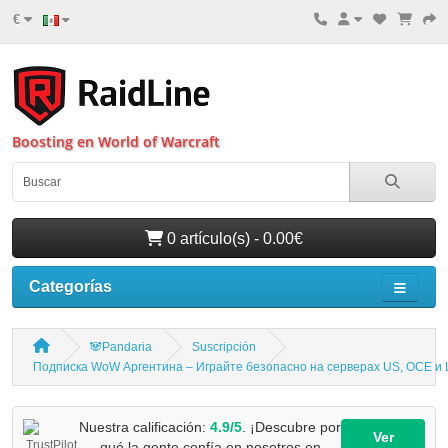
€
Boosting en World of Warcraft
0 artículo(s) - 0.00€
Categorías
🐼Pandaria
Suscripción
Подписка WoW Аргентина – Играйте безопасно на серверах US, OCE и
Nuestra calificación:
4.9/5
. ¡Descubre por
Ver
qué la gente confía en nosotros en