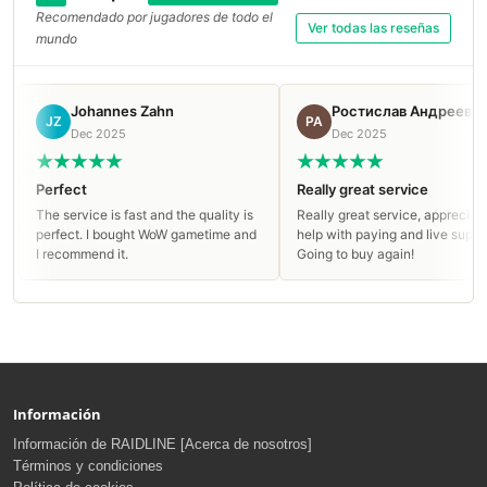
Recomendado por jugadores de todo el
Ver todas las reseñas
mundo
Johannes Zahn
Ростислав Андреев
JZ
РА
Dec 2025
Dec 2025
erfect
Really great service
he service is fast and the quality is
Really great service, appreciate the
erfect. I bought WoW gametime and
help with paying and live support!
 recommend it.
Going to buy again!
Información
Información de RAIDLINE [Acerca de nosotros]
Términos y condiciones