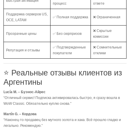
Быстрая активация
процесс
ответе
Поддержка серверов US,
✅ Полная поддержка
❌ Ограниченная
OCE, LATAM
❌ Скрытые
Прозрачные цены
✅ Без сюрпризов
комиссии
✅ Подтвержденные
❌ Сомнительные
Репутация и отзывы
покупатели
отклики
⭐ Реальные отзывы клиентов из
Аргентины
Lucía M. – Буэнос-Айрес
“Отличный сервис! Подписка активировалась быстро, я сразу вошла в
WoW Classic. Обязательно куплю снова.”
Martín G. – Кордова
“Наконец-то продавец без мутного золота и хака. Всё прошло гладко и
легально. Рекомендую.”