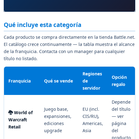
Qué incluye esta categoría
Cada producto se compra directamente en la tienda Battle.net.
El catálogo crece continuamente — la tabla muestra el alcance
de la franquicia. Contacta con un manager para cualquier
título no listado.
Regiones
Opción
Franquicia
Qué se vende
de
regalo
servidor
Depende
Juego base,
EU (incl.
del título
🐉 World of
expansiones,
CIS/RU),
— ver
Warcraft
ediciones
Americas,
página
Retail
upgrade
Asia
del
producto