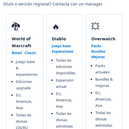
título o versión regional? Contacta con un manager.
🐉
🔥
💥
World of
Diablo
Overwatch
Warcraft
Juego base ·
Packs ·
Expansiones
Bundles ·
Retail · Classic
Mejoras
Todas las
Juego base
Packs
ediciones
&
actuales
disponibles
expansiones
Bundles &
Expansión
Ediciones
mejoras
actual
upgrade
EU,
EU,
EU,
Americas,
Americas,
Americas,
Asia
Asia
Asia
Todas las
Todas las
Todas las
divisas
divisas
divisas
admitidas
admitidas
CIS/RU