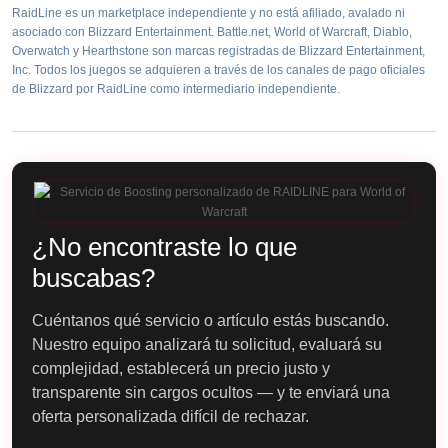
RaidLine es un marketplace independiente y no está afiliado, avalado ni
asociado con Blizzard Entertainment. Battle.net, World of Warcraft, Diablo,
Overwatch y Hearthstone son marcas registradas de Blizzard Entertainment,
Inc. Todos los juegos se adquieren a través de los canales de pago oficiales
de Blizzard por RaidLine como intermediario independiente.
¿No encontraste lo que
buscabas?
Cuéntanos qué servicio o artículo estás buscando.
Nuestro equipo analizará tu solicitud, evaluará su
complejidad, establecerá un precio justo y
transparente sin cargos ocultos — y te enviará una
oferta personalizada difícil de rechazar.