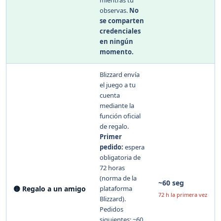
observas.
No
se comparten
credenciales
en ningún
momento.
Blizzard envía
el juego a tu
cuenta
mediante la
función oficial
de regalo.
Primer
pedido:
espera
obligatoria de
72 horas
(norma de la
~60 seg
🟡 Regalo a un amigo
plataforma
72 h la primera vez
Blizzard).
Pedidos
siguientes: ~60