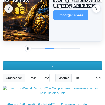
Recargar saldo de Battle.net – Rápido,
Seguro y Multidivisa
Recargar ahora
Ordenar por
Mostrar
World of Warcraft: Midnight™ — Comprar barato.