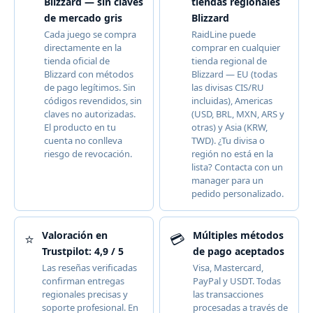
Blizzard — sin claves
tiendas regionales
de mercado gris
Blizzard
Cada juego se compra
RaidLine puede
directamente en la
comprar en cualquier
tienda oficial de
tienda regional de
Blizzard con métodos
Blizzard — EU (todas
de pago legítimos. Sin
las divisas CIS/RU
códigos revendidos, sin
incluidas), Americas
claves no autorizadas.
(USD, BRL, MXN, ARS y
El producto en tu
otras) y Asia (KRW,
cuenta no conlleva
TWD). ¿Tu divisa o
riesgo de revocación.
región no está en la
lista? Contacta con un
manager para un
pedido personalizado.
Valoración en
Múltiples métodos
⭐
💳
Trustpilot: 4,9 / 5
de pago aceptados
Las reseñas verificadas
Visa, Mastercard,
confirman entregas
PayPal y USDT. Todas
regionales precisas y
las transacciones
soporte profesional. En
procesadas a través de