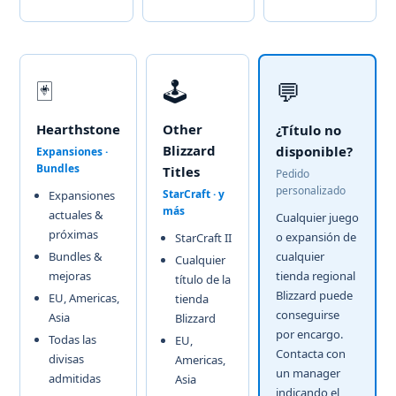
🃏
🕹️
💬
Hearthstone
Other
¿Título no
Blizzard
disponible?
Expansiones ·
Bundles
Titles
Pedido
personalizado
StarCraft · y
Expansiones
más
actuales &
Cualquier juego
próximas
o expansión de
StarCraft II
Bundles &
cualquier
Cualquier
mejoras
tienda regional
título de la
Blizzard puede
EU, Americas,
tienda
conseguirse
Asia
Blizzard
por encargo.
Todas las
EU,
Contacta con
divisas
Americas,
un manager
admitidas
Asia
indicando el