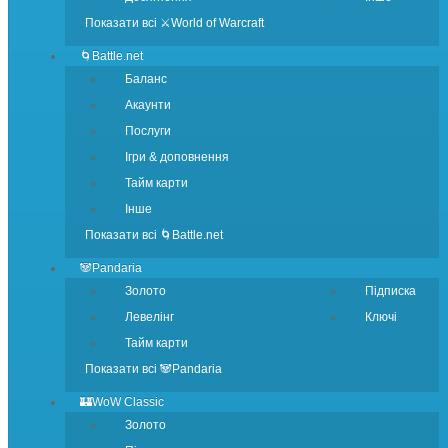
Показати всі ⚔️World of Warcraft
🌀Battle.net
Баланс
Акаунти
Послуги
Ігри & доповнення
Тайм карти
Інше
Показати всі 🌀Battle.net
🐼Pandaria
Золото
Підписка
Левелінг
Ключі
Тайм карти
Показати всі 🐼Pandaria
🏰WoW Classic
Золото