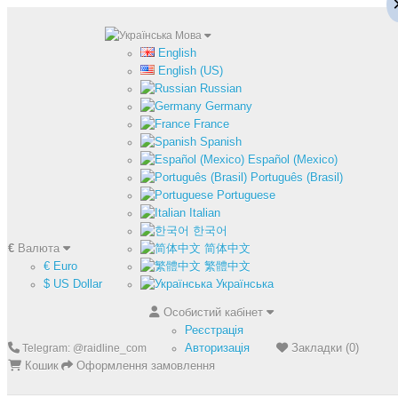
Мова
English
English (US)
Russian
Germany
France
Spanish
Español (Mexico)
Português (Brasil)
Portuguese
Italian
한국어
€
Валюта
简体中文
€ Euro
繁體中文
$ US Dollar
Українська
Особистий кабінет
Реєстрація
Авторизація
Закладки (0)
Telegram: @raidline_com
Кошик
Оформлення замовлення