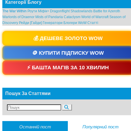
Категорії Блогу
The War Within
Роути Міфік+
Dragonflight
Shadowlands
Battle for Azeroth
Warlords of Draenor
Mists of Pandaria
Cataclysm
World of Warcraft
Season of
Discovery
Рейди [Гайди]
Генератори
Блогери WoW
Статті
💰 ДЕШЕВЕ ЗОЛОТО WOW
🪙 КУПИТИ ПІДПИСКУ WOW
⚡ БАШТА МАГІВ ЗА 10 ХВИЛИН
Пошук За Статтями
Останній пост
Популярний пост