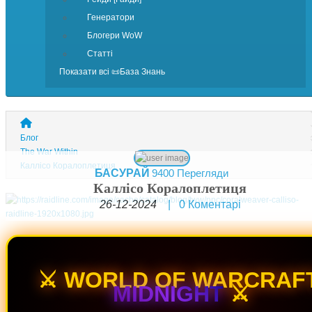
Генератори
Блогери WoW
Статті
Показати всі 📜База Знань
Блог
The War Within
Каллісо Коралоплетиця
БАСУРАЙ
9400 Перегляди
Каллісо Коралоплетиця
26-12-2024
|
0
Коментарі
⚔️ WORLD OF WARCRAFT
MIDNIGHT
⚔️