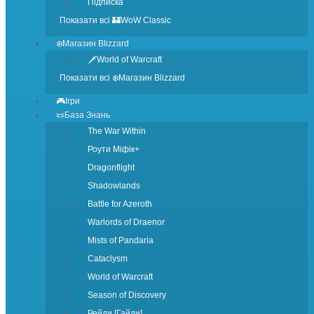
Підписка
Показати всі 🏰WoW Classic
❄️Магазин Blizzard
🗡️World of Warcraft
Показати всі ❄️Магазин Blizzard
🎮Ігри
📜База Знань
The War Within
Роути Міфік+
Dragonflight
Shadowlands
Battle for Azeroth
Warlords of Draenor
Mists of Pandaria
Cataclysm
World of Warcraft
Season of Discovery
Рейди [Гайди]