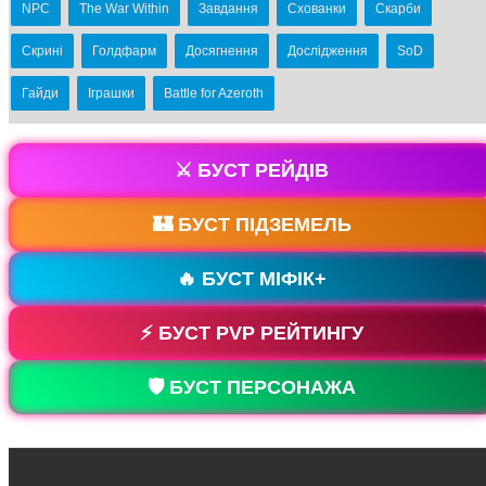
NPC
The War Within
Завдання
Схованки
Скарби
Скрині
Голдфарм
Досягнення
Дослідження
SoD
Гайди
Іграшки
Battle for Azeroth
⚔️ БУСТ РЕЙДІВ
🏰 БУСТ ПІДЗЕМЕЛЬ
🔥 БУСТ МІФІК+
⚡ БУСТ PVP РЕЙТИНГУ
🛡️ БУСТ ПЕРСОНАЖА