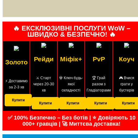
🔥 ЕКСКЛЮЗИВНІ ПОСЛУГИ WoW –
ШВИДКО & БЕЗПЕЧНО! 🔥
Рейди
Міфік+
PvP
Коуч
Золото
⚔️ Старт
💀 Ключ будь-
🏆 Грай
🎮 Вчися
⚡ Доставимо
через 20-30
якої
разом з
грати у
за 2-3 хв
хв
складності
Гладіаторами
бустерів
Купити
Купити
Купити
Купити
Купити
✅ 100% Безпечно – Без ботів | ⭐ Довіряють 10
000+ гравців | 🚀 Миттєва доставка!