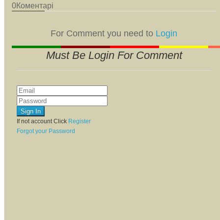
0
Коментарі
For Comment you need to
Login
Must Be Login For Comment
If not account Click
Register
Forgot your Password