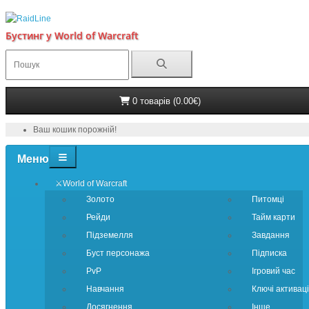
Бустинг у World of Warcraft
0 товарів (0.00€)
Ваш кошик порожній!
Меню
⚔️World of Warcraft
Золото
Питомці
Рейди
Тайм карти
Підземелля
Завдання
Буст персонажа
Підписка
PvP
Ігровий час
Навчання
Ключі активаці
Досягнення
Інше