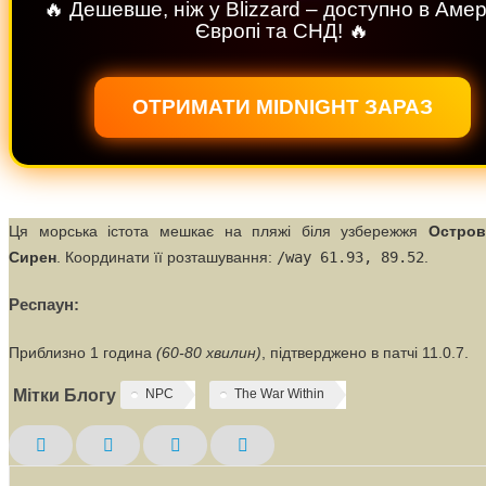
🔥 Дешевше, ніж у Blizzard – доступно в Амер
Європі та СНД! 🔥
ОТРИМАТИ MIDNIGHT ЗАРАЗ
Ця морська істота мешкає на пляжі біля узбережжя
Остров
Сирен
. Координати її розташування:
/way 61.93, 89.52
.
Респаун:
Приблизно 1 година
(60-80 хвилин)
, підтверджено в патчі 11.0.7.
Мітки Блогу
NPC
The War Within