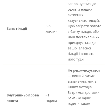
запрошується до
однієї з наших
активних
казуальних гільдій,
3-5
щоб забрати золото
Банк гільдії
хвилин
з банку гільдії, або
наш постачальник
приєднується до
вашої власної
гільдії і вносить
його туди.
Не рекомендується
— вищий ризик
виявлення, ніж в
інших методів.
Затримка доставки
Внутрішньоігрова
~1
близько однієї
пошта
година
години також