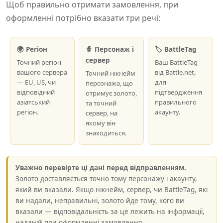
Щоб правильно отримати замовлення, при
оформленні потрібно вказати три речі:
🌍 Регіон
🧙 Персонаж і
🏷️ BattleTag
сервер
Точний регіон
Ваш BattleTag
вашого сервера
від Battle.net,
Точний нікнейм
— EU, US, чи
для
персонажа, що
відповідний
підтвердження
отримує золото,
азіатський
правильного
та точний
регіон.
акаунту.
сервер, на
якому він
знаходиться.
Уважно перевірте ці дані перед відправленням.
Золото доставляється точно тому персонажу і акаунту,
який ви вказали. Якщо нікнейм, сервер, чи BattleTag, які
ви надали, неправильні, золото йде тому, кого ви
вказали — відповідальність за це лежить на інформації,
наданій при оформленні замовлення.