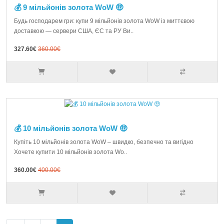
💰 9 мільйонів золота WoW 🤑
Будь господарем гри: купи 9 мільйонів золота WoW із миттєвою
доставкою — сервери США, ЄС та РУ Ви..
327.60€
360.00€
💰 10 мільйонів золота WoW 🤑
Купіть 10 мільйонів золота WoW – швидко, безпечно та вигідно
Хочете купити 10 мільйонів золота Wo..
360.00€
400.00€