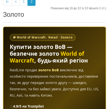
|<
<
1
2
Показано від 19 до 22 із 22 (всього 2 ст.)
Золото
🪙 World of Warcraft · Retail · Золото
Купити золото ВоВ —
безпечне золото
World of
Warcraft
, будь-який регіон
RaidLine продає
золото ВоВ
виключно від
особисто перевірених постачальників, доставлене
так, як друг передає золото другу — швидко,
безпечно, та без зайвої уваги. Доступно для EU, US,
RU, Азії, та навіть Китаю.
⭐
4.9/5 на Trustpilot