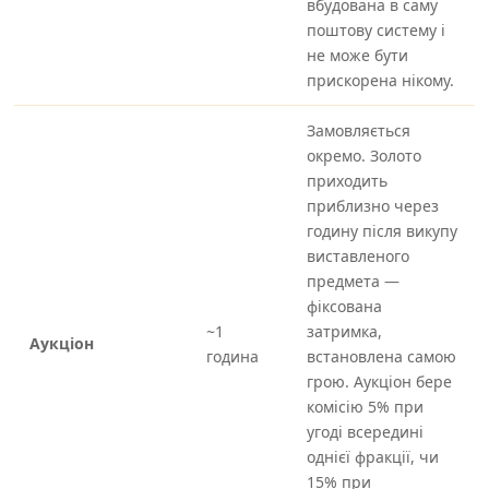
вбудована в саму
поштову систему і
не може бути
прискорена нікому.
Замовляється
окремо. Золото
приходить
приблизно через
годину після викупу
виставленого
предмета —
фіксована
~1
затримка,
Аукціон
година
встановлена самою
грою. Аукціон бере
комісію 5% при
угоді всередині
однієї фракції, чи
15% при