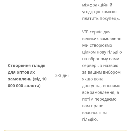
міжфракційній
угоді; цю комісію
платить покупець.
VIP-сервіс для
великих замовлень.
Ми створюємо
цілком нову гільдію
на обраному вами
Створення гільдії
сервері, з назвою
для оптових
за вашим вибором,
2-3 дні
замовлень (від 10
якщо вона
000 000 золота)
доступна, вносимо
все замовлення, а
потім передаємо
вам право
власності на
гільдію.