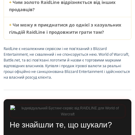
Чим золото RaidLine відрізняється від інших
продавців?
Чи можу я приєднатися до однієї з казуальних
гільдій RaidLine і продовжити грати там?
RaidLine є незалежним сервісом і не пов'язаний з Blizzard
Entertainment, не схвалений і не спонсорується нею. World of Warcraft,
Battle.net, та всі пов'язані логотипи й назви є торговими марками
відповідних власників. Купівля і продаж ігрової валюти за реальні
гроші офіційно не санкціонована Blizzard Entertainment і здійснюється
на власний розсуд клієнта.
Не знайшли те, що шукали?