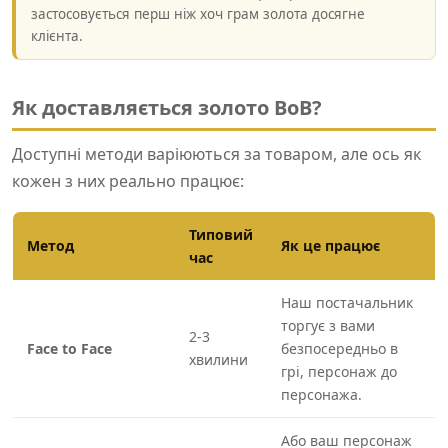
застосовується перш ніж хоч грам золота досягне
клієнта.
Як доставляється золото ВоВ?
Доступні методи варіюються за товаром, але ось як
кожен з них реально працює:
Типовий
Метод
Як це працює
час
Наш постачальник
торгує з вами
2-3
Face to Face
безпосередньо в
хвилини
грі, персонаж до
персонажа.
Або ваш персонаж