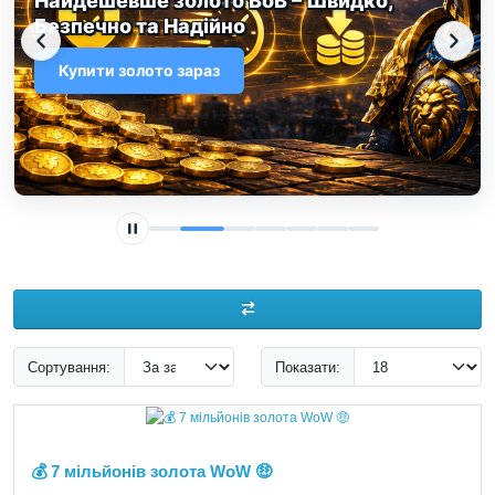
Швидко, Безпечно та
Мультивалютно
Поповнити зараз
Сортування:
Показати:
💰 7 мільйонів золота WoW 🤑