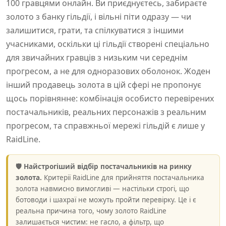
100 гравцями онлайн. Ви приєднуєтесь, забираєте
золото з банку гільдії, і вільні піти одразу — чи
залишитися, грати, та спілкуватися з іншими
учасниками, оскільки ці гільдії створені спеціально
для звичайних гравців з низьким чи середнім
прогресом, а не для одноразових оболонок. Жоден
інший продавець золота в цій сфері не пропонує
щось порівнянне: комбінація особисто перевірених
постачальників, реальних персонажів з реальним
прогресом, та справжньої мережі гільдій є лише у
RaidLine.
🛡️ Найстрогіший відбір постачальників на ринку
золота.
Критерії RaidLine для прийняття постачальника
золота навмисно вимогливі — настільки строгі, що
ботоводи і шахраї не можуть пройти перевірку. Це і є
реальна причина того, чому золото RaidLine
залишається чистим: не гасло, а фільтр, що