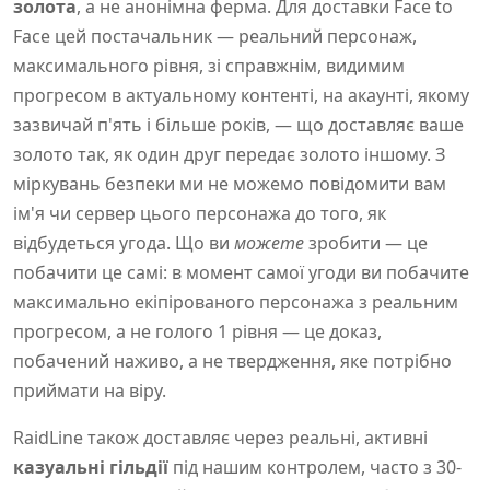
золота
, а не анонімна ферма. Для доставки Face to
Face цей постачальник — реальний персонаж,
максимального рівня, зі справжнім, видимим
прогресом в актуальному контенті, на акаунті, якому
зазвичай п'ять і більше років, — що доставляє ваше
золото так, як один друг передає золото іншому. З
міркувань безпеки ми не можемо повідомити вам
ім'я чи сервер цього персонажа до того, як
відбудеться угода. Що ви
можете
зробити — це
побачити це самі: в момент самої угоди ви побачите
максимально екіпірованого персонажа з реальним
прогресом, а не голого 1 рівня — це доказ,
побачений наживо, а не твердження, яке потрібно
приймати на віру.
RaidLine також доставляє через реальні, активні
казуальні гільдії
під нашим контролем, часто з 30-