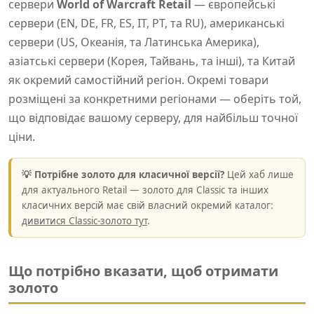
сервери
World of Warcraft Retail
— європейські
сервери (EN, DE, FR, ES, IT, PT, та RU), американські
сервери (US, Океанія, та Латинська Америка),
азіатські сервери (Корея, Тайвань, та інші), та Китай
як окремий самостійний регіон. Окремі товари
розміщені за конкретними регіонами — оберіть той,
що відповідає вашому серверу, для найбільш точної
ціни.
💡 Потрібне золото для класичної версії?
Цей хаб лише
для актуального Retail — золото для Classic та інших
класичних версій має свій власний окремий каталог:
дивитися Classic-золото тут
.
Що потрібно вказати, щоб отримати
золото