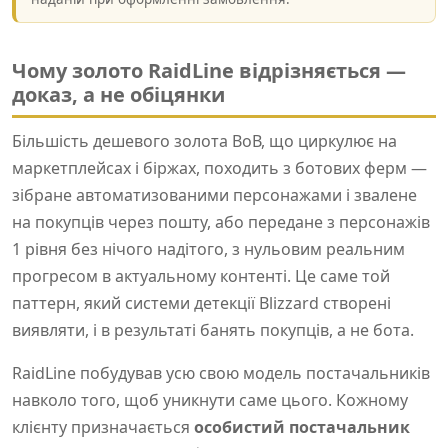
Чому золото RaidLine відрізняється —
доказ, а не обіцянки
Більшість дешевого золота ВоВ, що циркулює на
маркетплейсах і біржах, походить з ботових ферм —
зібране автоматизованими персонажами і звалене
на покупців через пошту, або передане з персонажів
1 рівня без нічого надітого, з нульовим реальним
прогресом в актуальному контенті. Це саме той
паттерн, який системи детекції Blizzard створені
виявляти, і в результаті банять покупців, а не бота.
RaidLine побудував усю свою модель постачальників
навколо того, щоб уникнути саме цього. Кожному
клієнту призначається
особистий постачальник