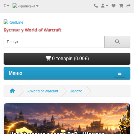
€
Бустинг у World of Warcraft
0 товарів (0.00€)
Меню
⚔️World of Warcraft
Золото
Поповнення балансу Battle.net –