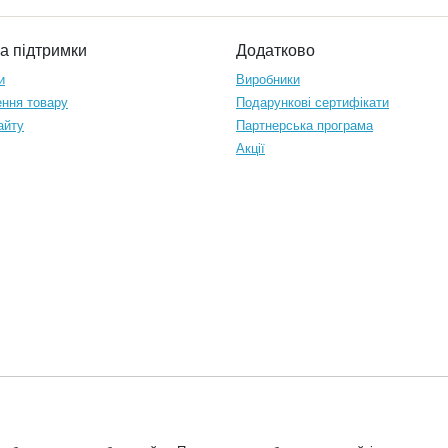
а підтримки
Додатково
и
Виробники
ння товару
Подарункові сертифікати
айту
Партнерська програма
Акції