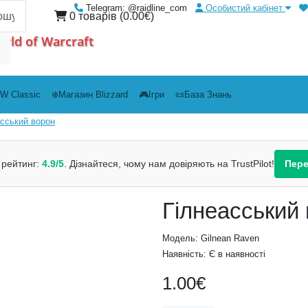
Telegram: @raidline_com
Особистий кабінет
0 товарів (0.00€)
rld of Warcraft
W Classic
❄️Магазин Blizzard
🎮Ігри
📜База Знань
асський ворон
рейтинг:
4.9/5
. Дізнайтеся, чому нам довіряють на TrustPilot!
Пере
Гілнеасський
Модель: Gilnean Raven
Наявність: Є в наявності
1.00€