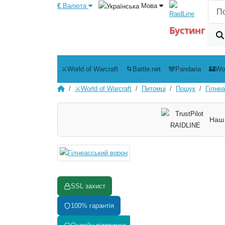
€
Валюта
Мова
Бустинг у Wo
⚔️World of Warcraft
🌀Battle.net
🐼Pandaria
🏰Wo
⚔️World of Warcraft
Питомці
Пошук
Гілне
Наш 
SSL захист
100% гарантія