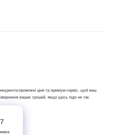
онкурентоспроможні ціни та преміум-сервіс, щоб ваш
повернення ваших грошей, якщо щось піде не так.
/7
римка