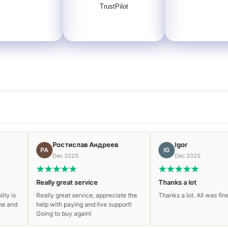
TrustPilot
Ростислав Андреев
Igor
РА
IG
Dec 2025
Dec 2025
Really great service
Thanks a lot
Really great service, appreciate the
Thanks a lot. All was fine and fas
help with paying and live support!
Going to buy again!