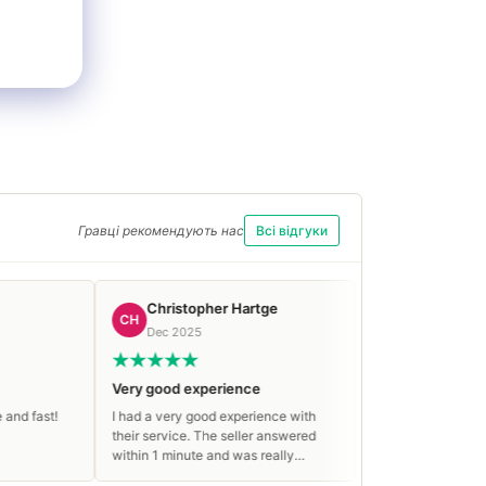
Гравці рекомендують нас
Всі відгуки
Christopher Hartge
Aliaksandr P.
CH
AP
Dec 2025
Nov 2025
Very good experience
Heroic Managorn Omeg
t!
I had a very good experience with
I ordered a Heroic Manag
their service. The seller answered
boost twice, both times ev
within 1 minute and was really
was fast and well-organize
patient. I am 100% a returning
polite support team. Highly