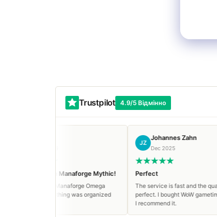
Trustpilot
4.9/5 Відмінно
Davai
Johannes Zahn
DA
JZ
Jan 2026
Dec 2025
Clean run on Manaforge Mythic!
Perfect
lean run on Manaforge Omega
The service is fast and the quality is
ythic! Everything was organized
perfect. I bought WoW gametime and
erfectly.
I recommend it.