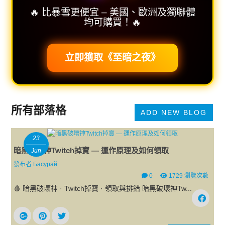
🔥 比暴雪更便宜 – 美國、歐洲及獨聯體
均可購買！🔥
立即獲取《至暗之夜》
所有部落格
ADD NEW BLOG
23
暗黑破壞神Twitch掉寶 — 運作原理及如何領取
Jun
發布者
Басурай
0
1729 瀏覽次數
🩸 暗黑破壞神 · Twitch掉寶 · 領取與排錯 暗黑破壞神Tw...