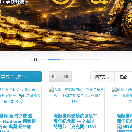
錢，更快升級。
商品比較(0)
排序方式:
世界 至暗之夜 激
魔獸世界燃燒的遠征™
魔獸世
- RaidLine 獨家銷
周年紀念版 — 外域史
周年紀念
 Epic 典藏版金鑰
詩禮包（烏克蘭 / UA）
瓦(MD
Key)
域史詩