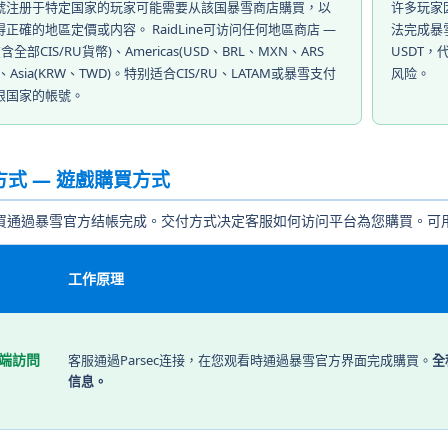
號注册于特定国家的玩家可能需要从該国暴雪商店購買，以
许多玩家
得正確的地區定價或内容。 RaidLine可访问任何地區商店 —
法完成暴雪購
(含全部CIS/RU貨幣)、Americas(USD、BRL、MXN、ARS
USDT
、Asia(KRW、TWD)。特别适合CIS/RU、LATAM或暴雪支付
风险。
限国家的帳號。
方式 — 遊戲購買方式
買通過暴雪官方结帳完成。交付方式决定客服如何访问平台為您購買。可用
工作原理
遠端訪問
客服通過Parsec连接，在您观看時通過暴雪官方界面完成購買。
全
信息。