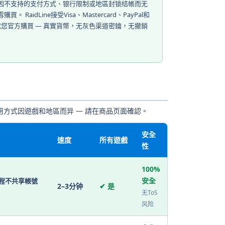
因不支持的支付方式、银行限制或地區封锁结帳而无
買。 RaidLine接受Visa、Mastercard、PayPal和
，代您官方購買 — 真實貨幣，无灰色渠道密鑰，无撤銷
方式因遊戲和地區而异 — 請在商品页面確認。
安全
速度
所有遊戲
性
100%
安全
程不共享帳號
2–3分钟
✔ 是
无ToS
风险