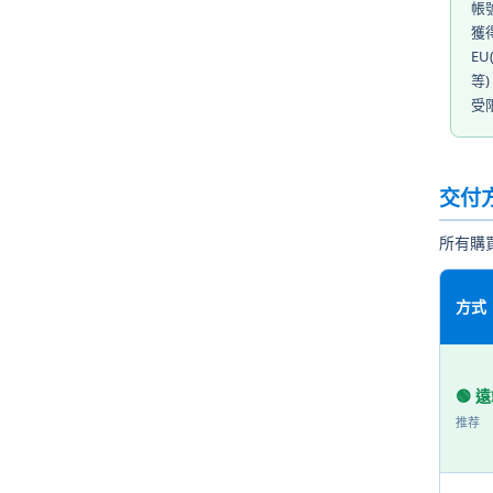
帳
獲
EU
等)
受
交付
所有購
方式
🟢 
推荐