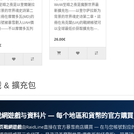
W至暗之夜是以奎爾薩拉
WoW至暗之夜是魔獸世界最
背景的世界魂史詩第二
新擴充包——以奎尔萨拉斯为
冊在摩爾多瓦(MD)的
背景的世界魂史诗第二章。註
帳號被暴雪劃入UAH價
冊在烏克蘭(UA)的戰網帳號可
級——不以摩爾多瓦列
以全球最低价获取擴充包—..
26.00€
€
 & 擴充包
戰網遊戲与資料片 — 每个地區和貨幣的官方購買
页戰網遊戲
由RaidLine直接在官方暴雪商店購買 — 在与您帳號