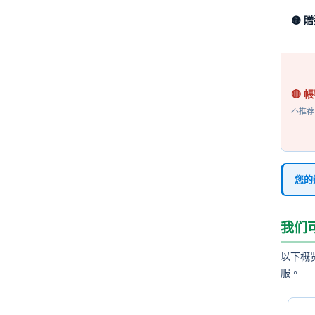
🟡 
🔴 
不推荐
您的
我们
以下概
服。