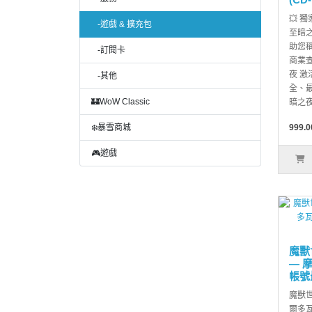
💥 
-遊戲 & 擴充包
至暗之夜
助您稱
-訂閱卡
商業查
夜 激
-其他
全、
🏰WoW Classic
暗之夜
❄️暴雪商城
999.0
🎮遊戲
魔獸
— 
帳號
魔獸世
爾多瓦