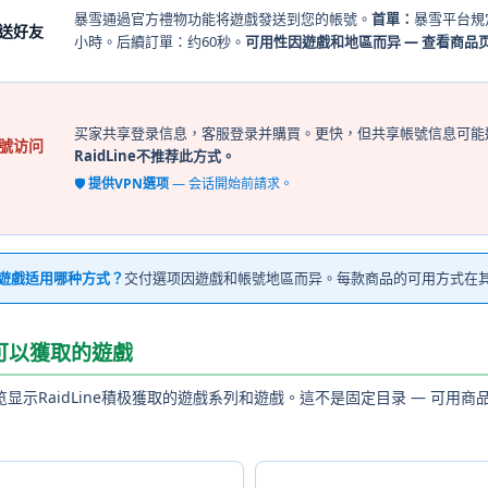
暴雪通過官方禮物功能将遊戲發送到您的帳號。
首單：
暴雪平台規
贈送好友
小時。后續訂單：约60秒。
可用性因遊戲和地區而异 — 查看商品
买家共享登录信息，客服登录并購買。更快，但共享帳號信息可能違
帳號访问
RaidLine不推荐此方式。
🛡️
提供VPN選项
— 会话開始前請求。
遊戲适用哪种方式？
交付選项因遊戲和帳號地區而异。每款商品的可用方式在
可以獲取的遊戲
览显示RaidLine積极獲取的遊戲系列和遊戲。這不是固定目录 — 可