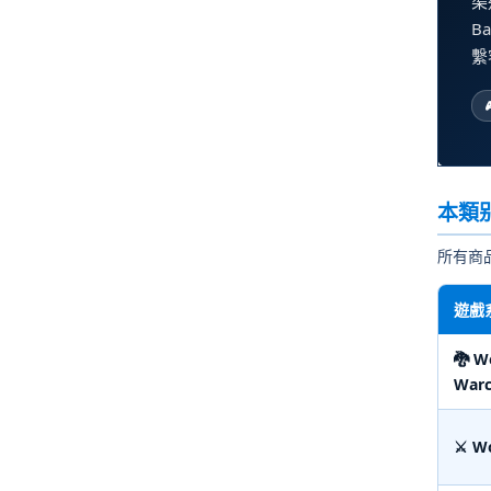
渠
B
繫
本類
所有商品
遊戲
🐉 W
Warc
⚔️ W