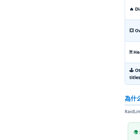
🔥 D
💥 O
🃏 H
🕹️ O
title
為什么
Rai
