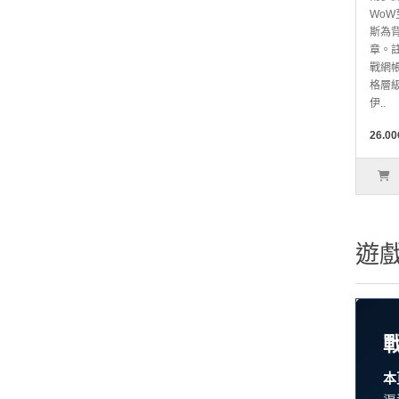
Wo
斯為
章。註
戰網
格層
伊..
26.00
遊戲
本