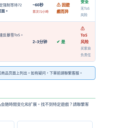
安全
~60秒
⚠ 因遊
定强制等待72
无ToS
页面。
戲而异
首次72小時
风险
⚠
反暴雪ToS。
ToS
2–3分钟
✔ 是
风险
买家自
负责任
其商品页面上列出。如有疑问，下單前請聯繫客服。
用商品会随時間变化和扩展。找不到特定遊戲？請聯繫客