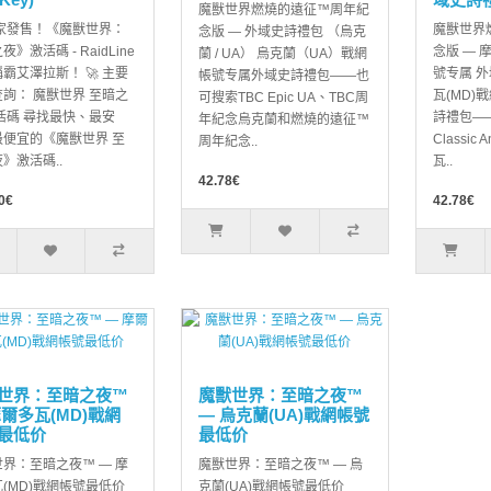
魔獸世界燃燒的遠征™周年紀
獨家發售！《魔獸世界：
魔獸世界
念版 — 外域史詩禮包 （烏克
》激活碼 - RaidLine
念版 — 
蘭 / UA） 烏克蘭（UA）戰網
霸艾澤拉斯！ 🚀 主要
號专属 
帳號专属外域史詩禮包——也
詢： 魔獸世界 至暗之
瓦(MD)
可搜索TBC Epic UA、TBC周
活碼 尋找最快、最安
詩禮包—
年紀念烏克蘭和燃燒的遠征™
最便宜的《魔獸世界 至
Classic 
周年紀念..
》激活碼..
瓦..
42.78€
0€
42.78€
世界：至暗之夜™
魔獸世界：至暗之夜™
摩爾多瓦(MD)戰網
— 烏克蘭(UA)戰網帳號
最低价
最低价
界：至暗之夜™ — 摩
魔獸世界：至暗之夜™ — 烏
(MD)戰網帳號最低价
克蘭(UA)戰網帳號最低价