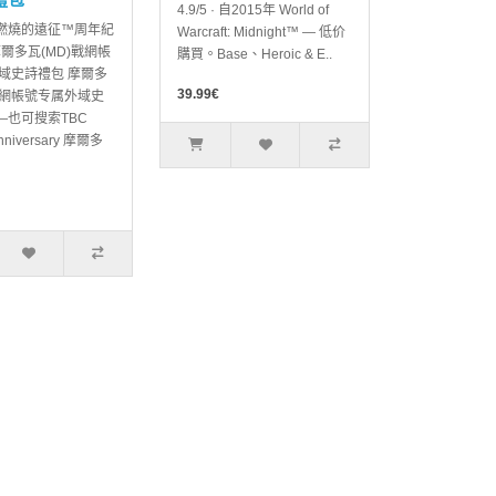
4.9/5 · 自2015年 World of
燃燒的遠征™周年紀
Warcraft: Midnight™ — 低价
摩爾多瓦(MD)戰網帳
購買。Base、Heroic & E..
外域史詩禮包 摩爾多
39.99€
戰網帳號专属外域史
—也可搜索TBC
Anniversary 摩爾多