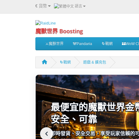
€
貨幣
語言
魔獸世界 Boosting
⚔️魔獸世界
🐼Pandaria
🌀戰網
🏰WoW Cl
🌀戰網
遊戲 & 擴充包
最便宜的魔獸世界金幣
安全、可靠
即時發貨、安全交易，享受玩家信賴的