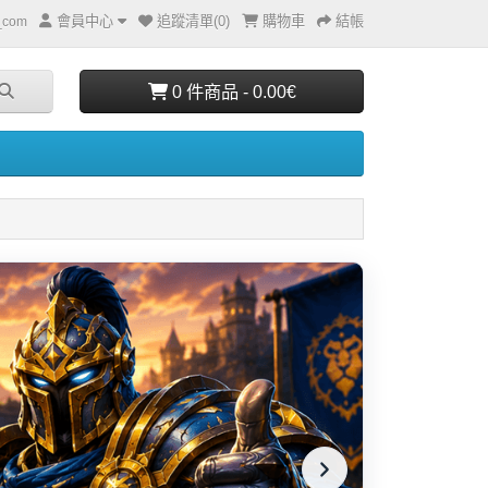
會員中心
追蹤清單(0)
購物車
結帳
e_com
0 件商品 - 0.00€
戰網
援多
使用安全