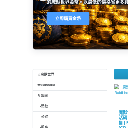
的魔獸世界金幣。以最低的價格省更多
立即購買金幣
⚔️魔獸世界
🐼Pandaria
🌀戰網
-點數
魔獸
-帳號
活碼 
售 |
-服務
(CD-