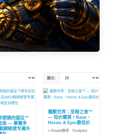
貨幣。僅
立即
顯示:
魔獸世界：至暗之夜™
— 低价購買。Base、
界燃燒的遠征™
Heroic & Epic最低价
版 — 摩爾多
)戰網帳號专属外
⭐ Reddit推荐 · Trustpilot
禮包