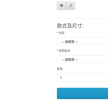
款式及尺寸:
地區
遊戲版本
數量