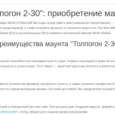
погон 2-30": приобретение м
ире World of Warcraft! Мы рады представить вам уникальное предложение — 
я среди игроков, а также получить мощного и стильного маунта из The War Wi
ские [EU] и русскоязычные [RU] сервера в актуальной версии WoW (Retail).
реимущества маунта "Толпогон 2-3
кальной способностью передвигаться по суше, плавать под водой и даже лета
льность и успех в игре. Этот маунт — визитная карточка богатого и влиятель
ного количества времени, ресурсов и золота, а также изучения профессии И
ть его по самым выгодным ценам с быстрой доставкой. Мы предлагаем лучший 
стный и порядочный бустинг-сайт. Все ресурсы для создания маунта, фармят
stPilot
и
WoT
, чтобы убедиться в нашем профессионализме.