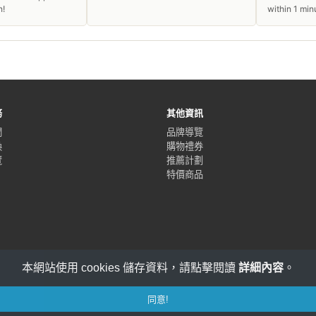
within 1 minute and was
patient. I am 100% a re
customer.
務
其他資訊
們
品牌導覽
換
購物禮券
覽
推薦計劃
特價商品
本網站使用 cookies 儲存資料，請點擊閱讀
詳細內容
。
同意!