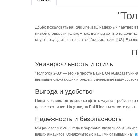
"Тол
Добро пожаловать на RaidLine, ваш надежный партнер в м
низкой стоимости только у нас. Если вы хотите выделитьс
маунта осуществляется на все Американские [US], Европей
П
Универсальность и стиль
"Толпогон 2-30" — это не просто маунт. Он обладает уни
внимание окружающих игроков, подчеркивая вашу состояте
Выгода и удобство
Попытка самостоятельно скрафтить маунта, требует огром
целое состояние. Но у нас, на RaidLine, вы можете купи
Надежность и безопасность
Мы работаем с 2015 года и зарекомендовали себя как че
ваших аккаунтов. Ознакомьтесь с нашими отзывами на
Tru