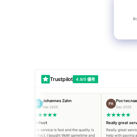
B
Trustpilot
4.9/5 優秀
Johannes Zahn
Ростислав Андреев
JZ
РА
Dec 2025
Dec 2025
!
Perfect
Really great service
The service is fast and the quality is
Really great service, appreci
perfect. I bought WoW gametime and
help with paying and live sup