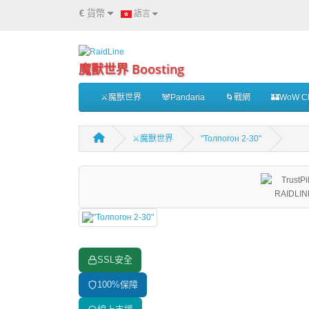
€
貨幣
語言
魔獸世界 Boosting
⚔️魔獸世界
🐼Pandaria
🌀戰網
🏰WoW Cl
⚔️魔獸世界
"Толпогон 2-30"
SSL安全
100%保障