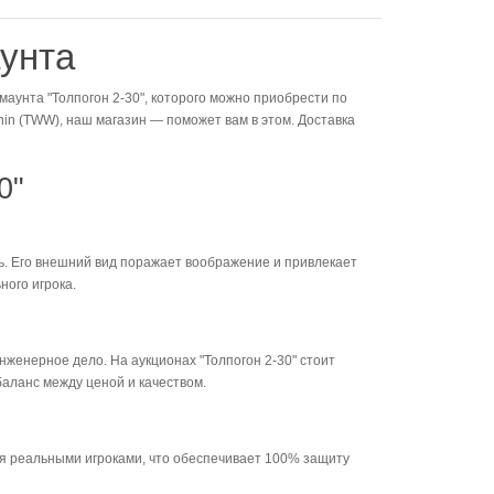
аунта
маунта "Толпогон 2-30", которого можно приобрести по
thin (TWW), наш магазин — поможет вам в этом. Доставка
0"
ть. Его внешний вид поражает воображение и привлекает
ного игрока.
нженерное дело. На аукционах "Толпогон 2-30" стоит
баланс между ценой и качеством.
ся реальными игроками, что обеспечивает 100% защиту