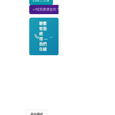
線上支援
找到更便宜的？我們匹配價格！
聯繫
客服
經
→
理 —
我們
在線
商品描述