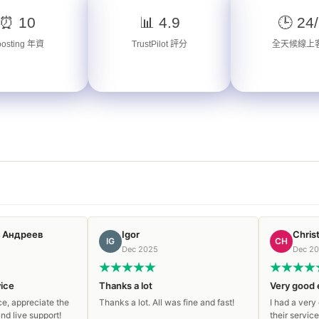
⏰ 10
📊 4.9
🕒 24
oosting 年資
TrustPilot 評分
全天候線上
Igor
Christopher Ha
IG
CH
Dec 2025
Dec 2025
Thanks a lot
Very good experien
ate the
Thanks a lot. All was fine and fast!
I had a very good expe
port!
their service. The sell