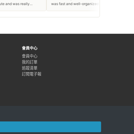
 really
was fast and well-organized. Very
turning
polite support team. Highly
recommended!
會員中心
會員中心
我的訂單
追蹤清單
訂閱電子報