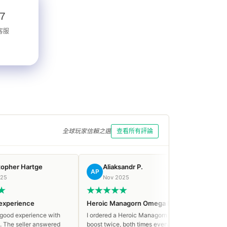
/7
客服
全球玩家信賴之選
查看所有評論
rtge
Aliaksandr P.
mauro Mo
AP
MM
Nov 2025
Nov 2025
ce
Heroic Managorn Omega boost
Friendly and fas
rience with
I ordered a Heroic Managorn Omega
Very friendly and
er answered
boost twice, both times everything
prices — will defi