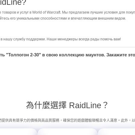
idLine?
товаров и услуг в World of Warcraft. Мы предлагаем лучшие условия для поку
дайтесь его уникальными способностями и впечатляющим внешним видом.
я в нашу службу поддержки. Наши менеджеры всегда рады помочь вам!
ть "Толпогон 2-30" в свою коллекцию маунтов. Закажите это
為什麼選擇 RaidLine？
我們提供具有競爭力的價格與高品質服務，確保您的遊戲體驗順暢且令人滿意。此外，