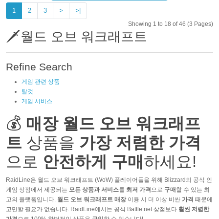
1
2
3
>
>|
Showing 1 to 18 of 46 (3 Pages)
🗡️월드 오브 워크래프트
Refine Search
게임 관련 상품
탈것
게임 서비스
💰
매장 월드 오브 워크래프
트
상품을
가장 저렴한 가격
으로
안전하게 구매
하세요!
RaidLine은 월드 오브 워크래프트 (WoW) 플레이어들을 위해 Blizzard의 공식 인
게임 상점에서 제공되는
모든 상품과 서비스
를
최저 가격
으로
구매
할 수 있는 최
고의 플랫폼입니다.
월드 오브 워크래프트 매장
이용 시 더 이상 비싼
가격
때문에
고민할 필요가 없습니다. RaidLine에서는 공식 Battle.net 상점보다
훨씬 저렴한