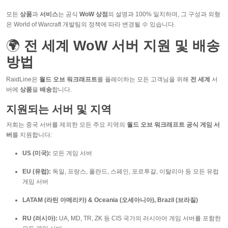
모든
상품
과
서비스
는 공식
WoW 상점
의 설명과 100% 일치하며, 그 구성과 외형
은 World of Warcraft 개발팀의 정책에 따라 변경될 수 있습니다.
🌍
전 세계 WoW 서버 지원 및 배송
방법
RaidLine은
월드 오브 워크래프트
를 플레이하는 모든 고객님을 위해
전 세계
서
버에
상품
을
배송
합니다.
지원되는 서버 및 지역
저희는 중국 서버를 제외한 모든 주요 지역의
월드 오브 워크래프트 공식 게임 서
버
를 지원합니다:
US (미국):
모든 게임 서버
EU (유럽):
독일, 프랑스, 폴란드, 스페인, 포르투갈, 이탈리아 등 모든 유럽
게임 서버
LATAM (라틴 아메리카) & Oceania (오세아니아), Brazil (브라질)
RU (러시아):
UA, MD, TR, ZK 등 CIS 국가의 러시아어 게임 서버를 포함한