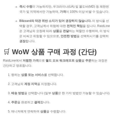
즉시 수령
이 가능하지만, 우크라이나(UA) 및 몰도바(MD) 등 제한된
국가 및 지역에서만 가능하며,
가격
이 100% 이상 비쌀 수 있습니다.
Blizzard의 약관 위반 소지가 있어 권장하지 않습니다.
이 방식을 선
택할 경우, 고객님께서 위험에 대한
전적인 책임
을 집니다. RaidLine
은 고객님의 요청에 따라
상품
을
전달
하는 역할만 수행하며, 이 방식
은 비싸고 위험할 수 있으므로,
안전한 방법
을 선택하시기를 강력히
권장
합니다.
🛒
WoW 상품 구매 과정 (간단)
RaidLine에서
저렴한 가격
으로
월드 오브 워크래프트 상품
을
주문
하는 과정은
간단하고 명료합니다.
원하는
상품 또는 서비스
를 선택합니다.
고객님의
계정 지역
을 지정합니다.
배송 방법
을 선택합니다 (일부
상품
은 한 가지 방법만 가능할 수 있습니다).
주문
을 완료하고
결제
합니다.
매니저에게 연락하여
상품
을 수령합니다.