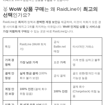
가격
으로 100% 합법적인 상품을
구입
할 수 있습니다!
🥇
WoW 상품 구매
는 왜 RaidLine이
최고의
선택
인가요?
RaidLine은
최저가
정책과
완벽한 계정 보안
을 제공하며, 이것이 저희가 모든 경
쟁 사이트를 제치고 1위를 차지하는 이유입니다.
WoW 인게임 상품
및
서비스
를
가장 저렴하게 구매
할 수 있는 곳은 바로 RaidLine입니다.
공식
RaidLine (WoW 최저
특징
Battle.net
타사/개인 거래소
가)
매장
가격 경
가격 변동 심하고 불투
가장 낮은 가격
표준
가격
쟁력
명
결제 안
실제 현금 결제
(100%
골드 변환/중개인 이용
공식 결제
정성
회수 불가 보장)
가능성 높음
결제 회수
계정 안
100% 안전
(결제 회수
100% 안전
(Chargeback) 위험 높
전 보장
위험 없음)
음
이용 가
전 세계 모든 서버
(US,
계정 지역