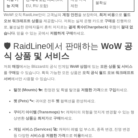
불확실
능 지역
EU, RU 포함)
제한
WoW! 오직 RaidLine만이 고객님의
계정 안전
을 보장하며,
최저 비용
으로
월드
오브 워크래프트 상품
을 제공합니다. 저희는 실제 은행 카드로
구매
를 진행하므
로, 불성실한 판매자들이 흔히 저지르는
결제 회수(Chargeback)
위험이
절대 없
습니다
. 믿을 수 있는 곳에서
저렴하게 구매
하세요.
🛡️ RaidLine에서 판매하는
WoW 공
식 상품 및 서비스
저희
매장
에서는 Blizzard의 공식 인게임
WoW 상점
에 있는
모든 상품 및 서비스
를
구매
할 수 있습니다. 획득 가능한 모든 상품은
오직 공식 월드 오브 워크래프트
서버
에서만 사용할 수 있습니다.
탈것 (Mounts) 🐎:
한정판 및 특별 탈것을
저렴한 가격
으로
구입
하세요.
펫 (Pets) 🐾:
귀여운 전투
펫
컬렉션을 완성하세요.
꾸미기 아이템 (Transmogs) ✨:
캐릭터의 외형을 멋지게 변경할 수 있는 형
상변환
상품
을
최저가
로
구매
하세요.
게임 서비스 (Services) 🚀:
캐릭터 레벨 업 부스트, 종족 변경, 진영 변경
등 다양한
서비스
를
저렴한 가격
으로
이용
하세요.