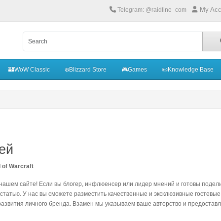
My Acc
Telegram: @raidline_com
🏰WoW Classic
❄️Blizzard Store
🎮Games
📜Knowledge Base
ей
of Warcraft
нашем сайте! Если вы блогер, инфлюенсер или лидер мнений и готовы подел
у статью. У нас вы сможете разместить качественные и эксклюзивные гостевы
азвития личного бренда. Взамен мы указываем ваше авторство и предоставл