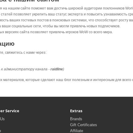
я на нашем сайте поможет вам достичь широкой аудитории поклонников World 
татей позволяет укрепить ваш статус эксперта и повысить узнаваемость сре
сть ваших гостевых постов в поисковых системах, что способствует росту в
ваши социальные сети, чтобы вы могли привлечь новых подписчиков.
ых версиях сайта позволяет привлечь игроков WoW со всего мира.
кацию
е, свяжитесь с нами через:
 к администратору канала -
raidline
)
 материалов, которые сделают наш блог полезным и интересным для всего со
er Service
Extras
 Us
Brands
Gift Certificates
p
Affiliate