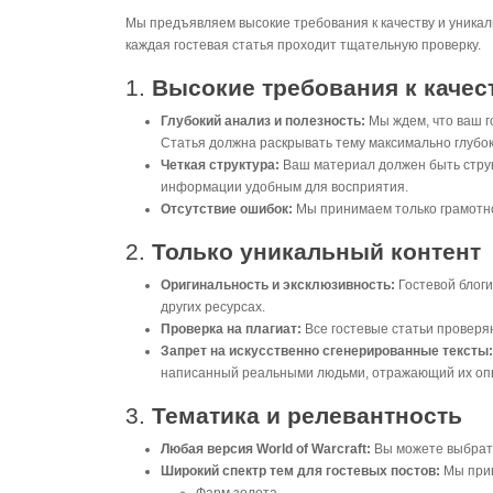
Мы предъявляем высокие требования к качеству и уникал
каждая гостевая статья проходит тщательную проверку.
1.
Высокие требования к качес
Глубокий анализ и полезность:
Мы ждем, что ваш г
Статья должна раскрывать тему максимально глубок
Четкая структура:
Ваш материал должен быть струк
информации удобным для восприятия.
Отсутствие ошибок:
Мы принимаем только грамотно
2.
Только уникальный контент
Оригинальность и эксклюзивность:
Гостевой блоги
других ресурсах.
Проверка на плагиат:
Все гостевые статьи проверя
Запрет на искусственно сгенерированные тексты:
написанный реальными людьми, отражающий их опы
3.
Тематика и релевантность
Любая версия World of Warcraft:
Вы можете выбрать 
Широкий спектр тем для гостевых постов:
Мы прив