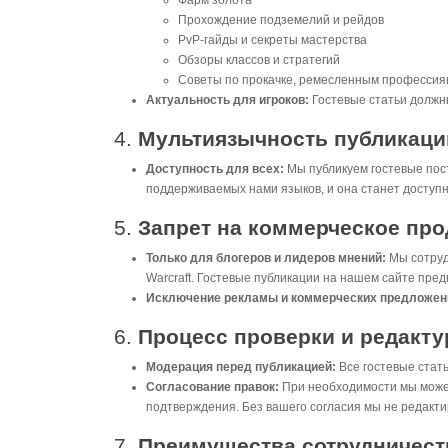
Фарм золота
Прохождение подземелий и рейдов
PvP-гайды и секреты мастерства
Обзоры классов и стратегий
Советы по прокачке, ремесленным профессия
Актуальность для игроков:
Гостевые статьи должн
4.
Мультиязычность публикаци
Доступность для всех:
Мы публикуем гостевые пост
поддерживаемых нами языков, и она станет доступн
5.
Запрет на коммерческое пр
Только для блогеров и лидеров мнений:
Мы сотрудн
Warcraft. Гостевые публикации на нашем сайте пре
Исключение рекламы и коммерческих предложен
6.
Процесс проверки и редакт
Модерация перед публикацией:
Все гостевые стат
Согласование правок:
При необходимости мы можем
подтверждения. Без вашего согласия мы не редактир
7.
Преимущества сотрудничест