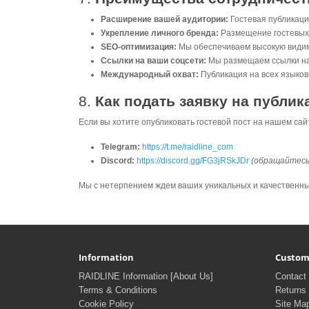
Расширение вашей аудитории:
Гостевая публикаци
Укрепление личного бренда:
Размещение гостевых с
SEO-оптимизация:
Мы обеспечиваем высокую видимо
Ссылки на ваши соцсети:
Мы размещаем ссылки на 
Международный охват:
Публикация на всех языков
8.
Как подать заявку на публи
Если вы хотите опубликовать гостевой пост на нашем сайт
Telegram:
https://t.me/raidline_com
Discord:
https://discord.gg/FG3jRSkJDr
(обращайтесь
Мы с нетерпением ждем ваших уникальных и качественных
Information
Custom
RAIDLINE Information [About Us]
Contact
Terms & Conditions
Returns
Cookie Policy
Site Ma