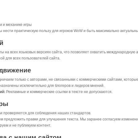
м и механике игры
ы нести практическую пользу для игроков WoW и быть максимально актуальн
й
ы на всех языковых версиях сайта, что позволяет охватить международную 
ой для всех пользователей сайта.
одвижение
ичаем только с авторами, не связанными с коммерческими сайтами, которые 
дназначены исключительно для блогеров и лидеров мнений.
ий:
Рекламные и коммерческие ссылки в тексте не допускаются.
уры
ьи проверяются для соблюдения наших стандартов.
 предложить правки для улучшения текста. Мы заранее согласуем изменения
уем и не публикуем контент.
ва с нашим сайтом