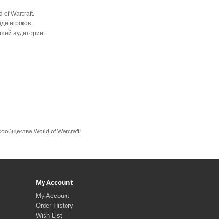
of Warcraft.
ди игроков.
ашей аудитории.
общества World of Warcraft!
My Account
My Account
Order History
Wish List