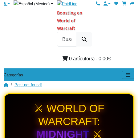
€
Boosting en
World of
Warcraft
0 artículo(s) - 0.00€
Categorías
Post not found!
⚔️ WORLD OF
WARCRAFT:
MIDNIGHT
⚔️