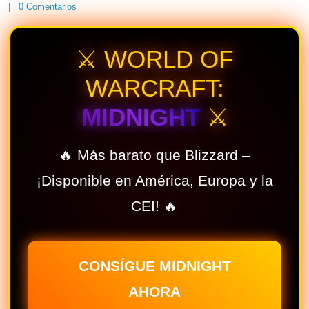
|
0
Comentarios
⚔️ WORLD OF
WARCRAFT:
MIDNIGHT
⚔️
🔥 Más barato que Blizzard –
¡Disponible en América, Europa y la
CEI! 🔥
CONSÍGUE MIDNIGHT
AHORA