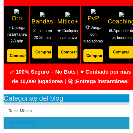
Oro
PvP
Bandas
Mítico+
Coachin
⚡ Entrega
🏆 Juega
⚔️ Inicio en
💀 Cualquier
🎮 Aprender d
instantánea
con
20-30 min
nivel clave
los boosters
2-3 min
gladiadores
Comprar
Comprar
Comprar
Comprar
Comprar
✅ 100% Seguro – No Bots | ⭐ Confiado por más
de 10,000 jugadores | 🚀 ¡Entrega instantánea!
Categorías del blog
Rutas Mítica+
The War Within