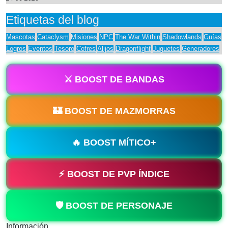
Etiquetas del blog
Mascotas
Cataclysm
Misiones
NPC
The War Within
Shadowlands
Guías
Logros
Eventos
Tesoro
Cofres
Alijos
Dragonflight
Juguetes
Generadores
⚔️ BOOST DE BANDAS
🏰 BOOST DE MAZMORRAS
🔥 BOOST MÍTICO+
⚡ BOOST DE PVP ÍNDICE
🛡️ BOOST DE PERSONAJE
Información