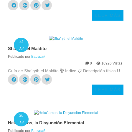
LEER MÁS
31
Sha'ryth el Maldito
Jul
Publicado por
Басурай
0
16926 Vistas
Guía de Sha'ryth el Maldito 🐉 Índice 📋 Descripción física U...
LEER MÁS
30
Heka'tamos, la Disyunción Elemental
Jul
Publicado por
Басурай