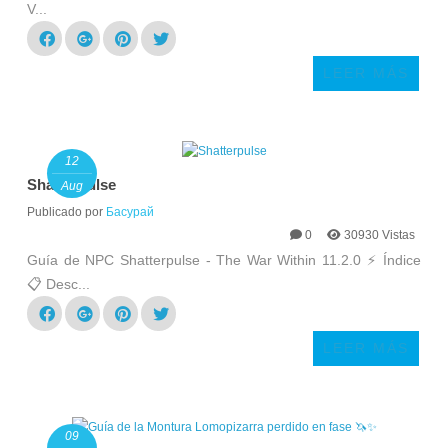
V...
LEER MÁS
12
Shatterpulse
Aug
Publicado por
Басурай
0
30930 Vistas
Guía de NPC Shatterpulse - The War Within 11.2.0 ⚡ Índice
📋 Desc...
LEER MÁS
09