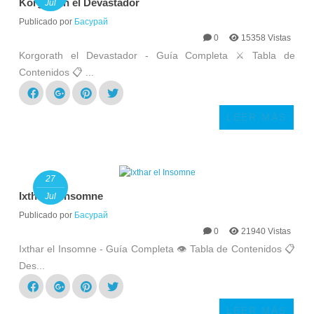
Korgorath el Devastador
Jul
Publicado por
Басурай
0
15358 Vistas
Korgorath el Devastador - Guía Completa ⚔️ Tabla de
Contenidos 📋 ...
LEER MÁS
27
Ixthar el Insomne
Jul
Publicado por
Басурай
0
21940 Vistas
Ixthar el Insomne - Guía Completa 👁️ Tabla de Contenidos 📋
Des...
LEER MÁS