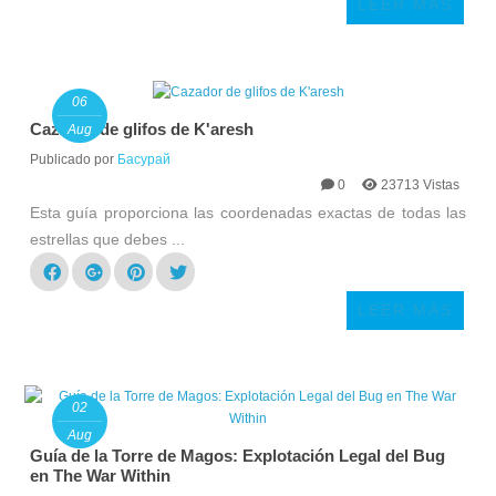
LEER MÁS
06
Cazador de glifos de K'aresh
Aug
Publicado por
Басурай
0
23713 Vistas
Esta guía proporciona las coordenadas exactas de todas las
estrellas que debes ...
LEER MÁS
02
Aug
Guía de la Torre de Magos: Explotación Legal del Bug
en The War Within