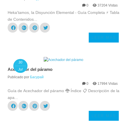
0
37204 Vistas
Heka'tamos, la Disyunción Elemental - Guía Completa ⚡ Tabla
de Contenidos...
LEER MÁS
30
Acechador del páramo
Jul
Publicado por
Басурай
0
17994 Vistas
Guía de Acechador del páramo 🐉 Índice 📋 Descripción de la
apa...
LEER MÁS