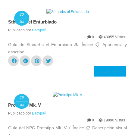
30
Sthaarbs el Enturbiado
Jul
Publicado por
Басурай
0
43055 Vistas
Guía de Sthaarbs el Enturbiado 🐙 Índice 📋 Apariencia y
descripc...
LEER MÁS
29
Prototipo Mk. V
Jul
Publicado por
Басурай
0
19890 Vistas
Guía del NPC Prototipo Mk. V ⚡ Índice 📋 Descripción visual
¿...