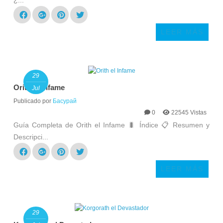
LEER MÁS
29
Orith el Infame
Jul
Publicado por
Басурай
0
22545 Vistas
Guía Completa de Orith el Infame 🐛 Índice 📋 Resumen y
Descripci...
LEER MÁS
29