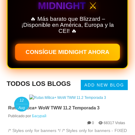
MIDNIGHT
⚔️
🔥 Más barato que Blizzard –
¡Disponible en América, Europa y la
CEI! 🔥
CONSÍGUE MIDNIGHT AHORA
TODOS LOS BLOGS
ADD NEW BLOG
12
Rutas Mítica+ WoW TWW 11.2 Temporada 3
Aug
Publicado por
Басурай
0
68317 Vistas
/* Styles only for banners */ /* Styles only for banners - FIXED