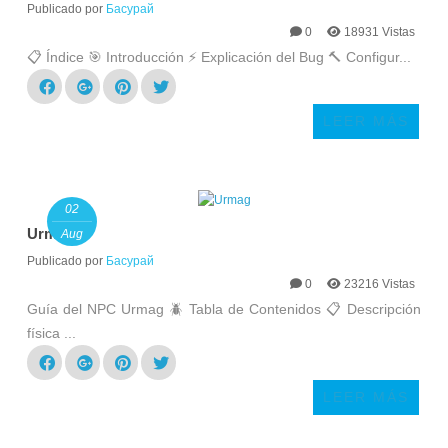
Publicado por
Басурай
0
18931 Vistas
📋 Índice 🎯 Introducción ⚡ Explicación del Bug 🔨 Configur...
LEER MÁS
02
Urmag
Aug
Publicado por
Басурай
0
23216 Vistas
Guía del NPC Urmag 🪲 Tabla de Contenidos 📋 Descripción
física ...
LEER MÁS