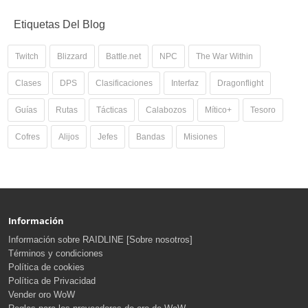
Etiquetas Del Blog
Twitch
Blizzard
Battle.net
NPC
The War Within
Clases
DPS
Clasificaciones
Interfaz
Dragonflight
Guías
Rutas
Tácticas
Calabozos
Mítico+
Tesoro
Cofres
Alijos
Jefes
Bandas
Misiones
Información
Información sobre RAIDLINE [Sobre nosotros]
Términos y condiciones
Política de cookies
Política de Privacidad
Vender oro WoW