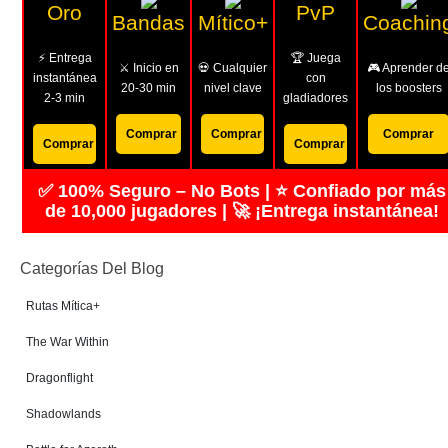
Oro
PvP
Bandas
Mítico+
Coachin
⚡ Entrega
🏆 Juega
⚔️ Inicio en
💀 Cualquier
🎮 Aprender d
instantánea
con
20-30 min
nivel clave
los boosters
2-3 min
gladiadores
Comprar
Comprar
Comprar
Comprar
Comprar
✅ 100% Seguro – No Bots | ⭐ Confiado por más
de 10,000 jugadores | 🚀 ¡Entrega instantánea!
Categorías Del Blog
Rutas Mítica+
The War Within
Dragonflight
Shadowlands