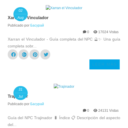
02
Xarran el Vinculador
Aug
Publicado por
Басурай
0
17024 Vistas
Xarran el Vinculador - Guía completa del NPC 🔮✨ Una guía
completa sobr...
LEER MÁS
31
Trajinador
Jul
Publicado por
Басурай
0
24131 Vistas
Guía del NPC Trajinador 🐛 Índice 📋 Descripción del aspecto
del...