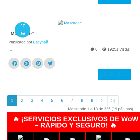
27
"Mascador"
Jul
Publicado por
Басурай
...
0
19251 Vistas
LEER MÁS
1
2
3
4
5
6
7
8
9
>
>|
Mostrando 1 a 18 de 336 (19 páginas)
🔥 ¡SERVICIOS EXCLUSIVOS DE WoW
– RÁPIDO Y SEGURO! 🔥