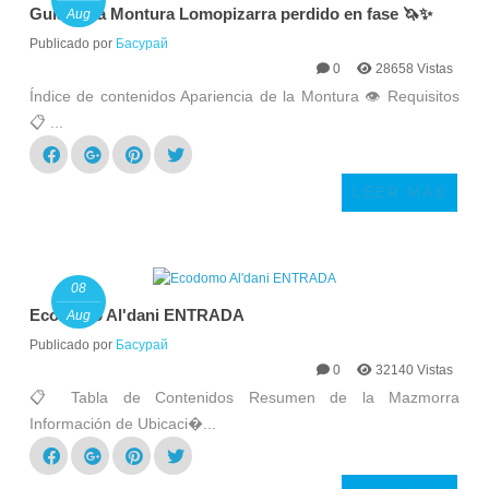
Guía de la Montura Lomopizarra perdido en fase 🦄✨
Aug
Publicado por
Басурай
0
28658 Vistas
Índice de contenidos Apariencia de la Montura 👁️ Requisitos
📋 ...
LEER MÁS
08
Ecodomo Al'dani ENTRADA
Aug
Publicado por
Басурай
0
32140 Vistas
📋 Tabla de Contenidos Resumen de la Mazmorra
Información de Ubicaci�...