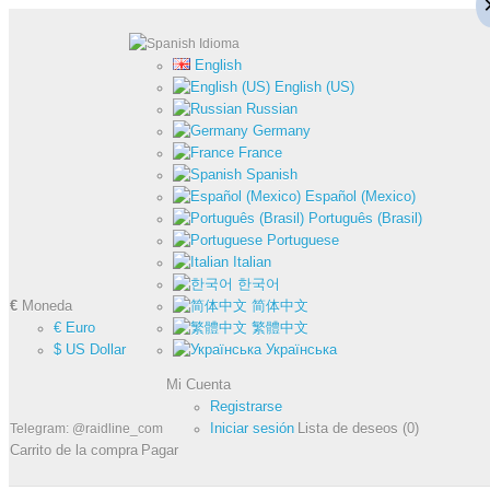
Idioma
English
English (US)
Russian
Germany
France
Spanish
Español (Mexico)
Português (Brasil)
Portuguese
Italian
한국어
€
Moneda
简体中文
€ Euro
繁體中文
$ US Dollar
Українська
Mi Cuenta
Registrarse
Iniciar sesión
Lista de deseos (0)
Telegram: @raidline_com
Carrito de la compra
Pagar