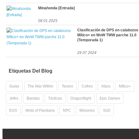
Minahonda [Entrada]
08 01 2025
Clasificación de DPS en calabozos
Mítico+ en WoW TWW parche 11.0
(Temporada 1)
29 07 2024
Etiquetas Del Blog
Guías
The War Within
Tesoro
Cofres
Alijos
Mítico+
Jefes
Bandas
Tácticas
Dragonflight
Epic Games
EGS
Mists of Pandaria
NPC
Misiones
SoD