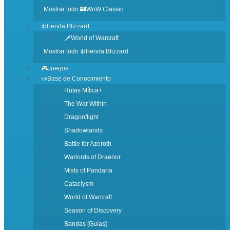
Mostrar todo 🏰WoW Classic
❄️Tienda Blizzard
🗡️World of Warcraft
Mostrar todo ❄️Tienda Blizzard
🎮Juegos
📜Base de Conocimiento
Rutas Mítica+
The War Within
Dragonflight
Shadowlands
Battle for Azeroth
Warlords of Draenor
Mists of Pandaria
Cataclysm
World of Warcraft
Season of Discovery
Bandas [Guías]