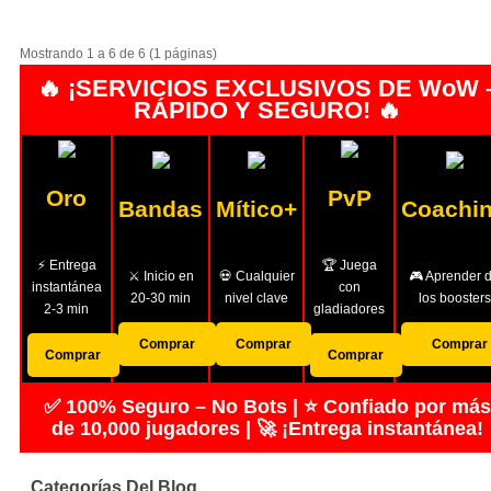
Mostrando 1 a 6 de 6 (1 páginas)
🔥 ¡SERVICIOS EXCLUSIVOS DE WoW 
RÁPIDO Y SEGURO! 🔥
Oro
PvP
Bandas
Mítico+
Coachi
⚡ Entrega
🏆 Juega
⚔️ Inicio en
💀 Cualquier
🎮 Aprender 
instantánea
con
20-30 min
nivel clave
los boosters
2-3 min
gladiadores
Comprar
Comprar
Comprar
Comprar
Comprar
✅ 100% Seguro – No Bots | ⭐ Confiado por más
de 10,000 jugadores | 🚀 ¡Entrega instantánea!
Categorías Del Blog