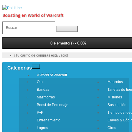
Boosting en World of Warcraft
0 elemento(s) - 0.00€
¡Tu carrito de compras está vacío!
Categorías
⚔️World of Warcraft
Oro
Mascotas
Bandas
Tarjetas de ti
Mazmorras
Misiones
Boost de Personaje
Suscripción
PvP
Tiempo de jue
Entrenamiento
Claves & Códi
Logros
Otros