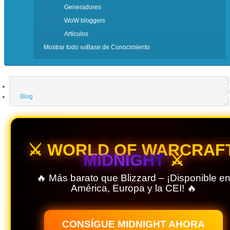
Generadores
WoW bloggers
Artículos
Mostrar todo 📜Base de Conocimiento
Blog
⚔️ WORLD OF WARCRAFT
MIDNIGHT
⚔️
🔥 Más barato que Blizzard – ¡Disponible e
América, Europa y la CEI! 🔥
CONSÍGUE MIDNIGHT AHORA