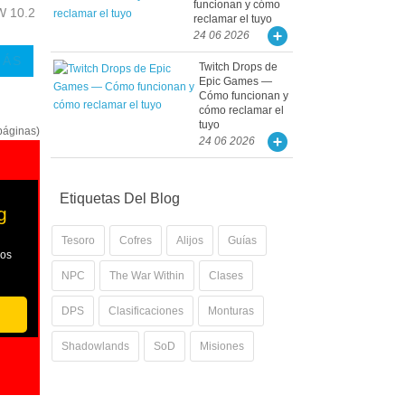
funcionan y cómo
W 10.2
reclamar el tuyo
24 06 2026
MÁS
Twitch Drops de
Epic Games —
Cómo funcionan y
cómo reclamar el
tuyo
páginas)
24 06 2026
Etiquetas Del Blog
g
Tesoro
Cofres
Alijos
Guías
los
NPC
The War Within
Clases
DPS
Clasificaciones
Monturas
Shadowlands
SoD
Misiones