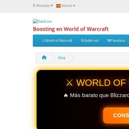
€
Moneda
Idioma
Boosting en World of Warcraft
⚔️World of Warcraft
🌀Battle.net
🐼Pandaria
Blog
⚔️ WORLD OF
🔥 Más barato que Blizzard
CONS