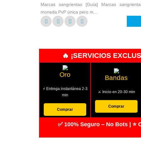
Marcas sangrientas [Guía] Marcas sangrient
moneda PvP única pero m...
LEE
🔥 ¡SERVICIOS EXCLU
Oro
Bandas
⚡ Entrega instantánea 2-3
⚔️ Inicio en 20-30 min
min
Comprar
Comprar
✅ 100% Seguro – No Bots | ⭐ C