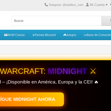
Mi Cuenta
Telegram: @raidline_com
🏰WoW Classic
❄️Tienda Blizzard
🎮Juegos
📜Base de Conocim
 WARCRAFT:
MIDNIGHT
⚔️
 – ¡Disponible en América, Europa y la CEI! 🔥
ÍGUE MIDNIGHT AHORA