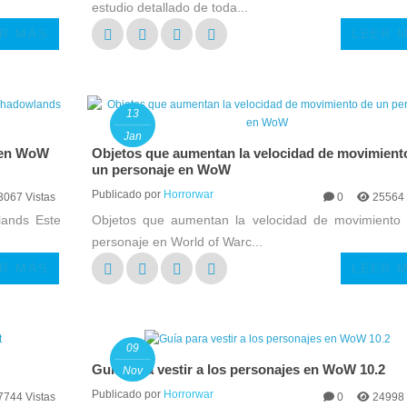
estudio detallado de toda...
R MÁS
LEER 
13
Jan
+ en WoW
Objetos que aumentan la velocidad de movimient
un personaje en WoW
Publicado por
Horrorwar
3067 Vistas
0
25564 
lands Este
Objetos que aumentan la velocidad de movimiento
personaje en World of Warc...
R MÁS
LEER 
09
Guía para vestir a los personajes en WoW 10.2
Nov
Publicado por
Horrorwar
7744 Vistas
0
24998 