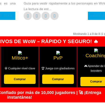
as es una
Guía para vestir rápidamente a los personajes en Wo
La lectura de est...
R MÁS
LEER 
Mostrando 1 a 8 de 8 (1 
SIVOS DE WoW – RÁPIDO Y SEGURO! 🔥
Coachin
Mítico+
PvP
🎮 Aprender de 
💀 Cualquier nivel clave
🏆 Juega con gladiadores
boosters
Comprar
Comprar
Comprar
onfiado por más de 10,000 jugadores | 🚀 ¡Entrega
instantánea!