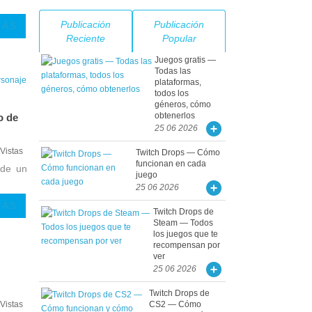
Publicación
Publicación
MÁS
Reciente
Popular
Juegos gratis —
Todas las
plataformas,
todos los
géneros, cómo
obtenerlos
o de
25 06 2026
Vistas
Twitch Drops — Cómo
funcionan en cada
 de un
juego
25 06 2026
MÁS
Twitch Drops de
Steam — Todos
los juegos que te
recompensan por
ver
25 06 2026
Twitch Drops de
CS2 — Cómo
Vistas