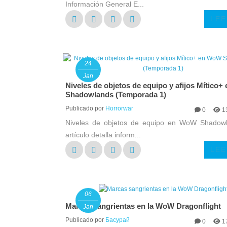
Información General E...
LEE
24
Jan
Niveles de objetos de equipo y afijos Mítico
Shadowlands (Temporada 1)
Publicado por
Horrorwar
0
1
Niveles de objetos de equipo en WoW Shadow
artículo detalla inform...
LEE
06
Marcas sangrientas en la WoW Dragonflight
Jan
Publicado por
Басурай
0
1