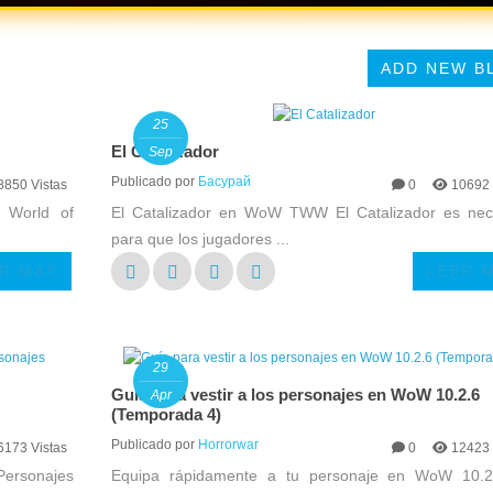
ADD NEW B
25
El Catalizador
Sep
Publicado por
Басурай
8850 Vistas
0
10692 
 World of
El Catalizador en WoW TWW El Catalizador es nec
para que los jugadores ...
R MÁS
LEER 
29
Guía para vestir a los personajes en WoW 10.2.6
Apr
(Temporada 4)
Publicado por
Horrorwar
6173 Vistas
0
12423 
ersonajes
Equipa rápidamente a tu personaje en WoW 10.