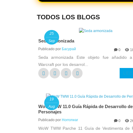
TODOS LOS BLOGS
25
Seda armonizada
Sep
Publicado por
Басурай
0
1
Seda armonizada Este objeto fue añadido a
Warcraft por los desarrol...
LEE
19
WoW TWW 11.0 Guía Rápida de Desarrollo de
Aug
Personajes
Publicado por
Horrorwar
0
2
WoW TWW Parche 11 Guía de Vestimenta de P