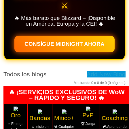
⚔️
🔥 Más barato que Blizzard – ¡Disponible
en América, Europa y la CEI! 🔥
CONSÍGUE MIDNIGHT AHORA
Todos los blogs
Add New Blog
Mostrando 0 a 0 de 0 (0 páginas)
🔥 ¡SERVICIOS EXCLUSIVOS DE WoW
– RÁPIDO Y SEGURO! 🔥
Oro
PvP
Bandas
Mítico+
Coaching
⚡ Entrega
🏆 Juega
⚔️ Inicio en
💀 Cualquier
🎮 Aprender de