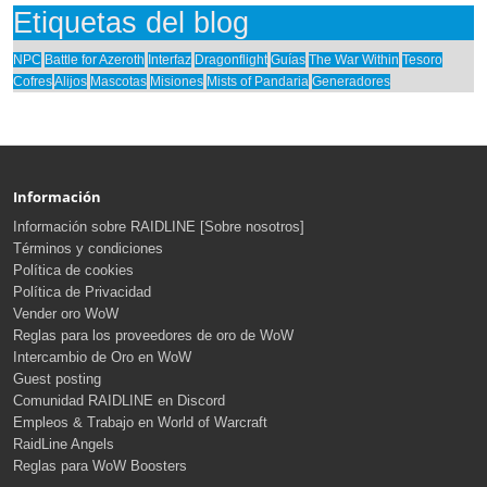
Etiquetas del blog
NPC
Battle for Azeroth
Interfaz
Dragonflight
Guías
The War Within
Tesoro
Cofres
Alijos
Mascotas
Misiones
Mists of Pandaria
Generadores
Información
Información sobre RAIDLINE [Sobre nosotros]
Términos y condiciones
Política de cookies
Política de Privacidad
Vender oro WoW
Reglas para los proveedores de oro de WoW
Intercambio de Oro en WoW
Guest posting
Comunidad RAIDLINE en Discord
Empleos & Trabajo en World of Warcraft
RaidLine Angels
Reglas para WoW Boosters