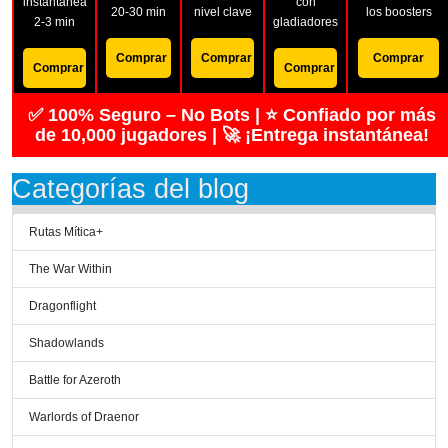
instantánea
con
20-30 min
nivel clave
los boosters
2-3 min
gladiadores
Comprar
Comprar
Comprar
Comprar
Comprar
✅ 100% Seguro – No Bots | ⭐ Confiado por más
de 10,000 jugadores | 🚀 ¡Entrega instantánea!
Categorías del blog
Rutas Mítica+
The War Within
Dragonflight
Shadowlands
Battle for Azeroth
Warlords of Draenor