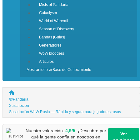
Mists of Pandaria
Cataclysm
World of Warcraft
Season of Discovery
Bandas [Guías]
Generadores
WoW bloggers
Artículos
Mostrar todo 📜Base de Conocimiento
🐼Pandaria
Suscripción
Suscripción WoW Rusia — Rápida y segura para jugadores rusos
Nuestra valoración:
4,9/5
. ¡Descubre por
Ver
qué la gente confía en nosotros en