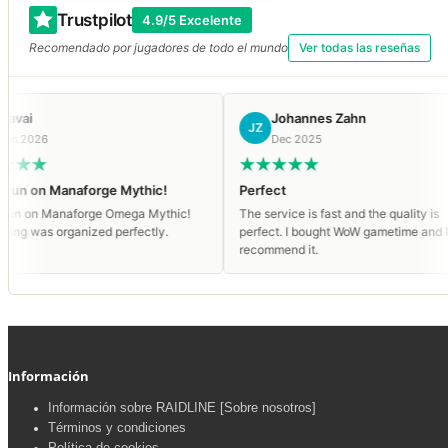
Trustpilot
4.9/5 Excelente
Recomendado por jugadores de todo el mundo
Ver todas las reseñas
Johannes Zahn
JZ
Dec 2025
Manaforge Mythic!
Perfect
anaforge Omega Mythic!
The service is fast and the quality is
organized perfectly.
perfect. I bought WoW gametime and I
recommend it.
Información
Información sobre RAIDLINE [Sobre nosotros]
Términos y condiciones
Política de cookies