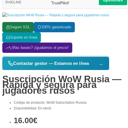
opiniones
TrustPilot!
Seguro SSL
100% garantizado
Soporte en línea
¿Más barato? ¡Igualamos el precio!
→
Contactar gestor — Estamos en línea
Suscripción WoW Rusia —
Rápida y segura para
jugadores rusos
Código de producto: WoW Subscription Russia
Disponibilidad: En stock
16.00€