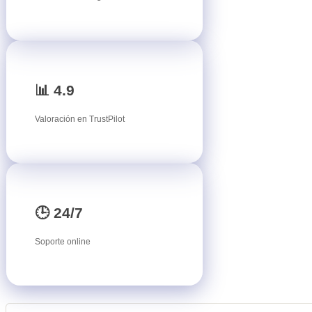
📊 4.9
Valoración en TrustPilot
🕒 24/7
Soporte online