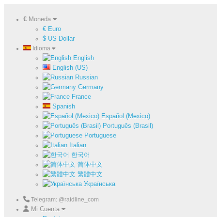
€
Moneda
€ Euro
$ US Dollar
Idioma
English
English (US)
Russian
Germany
France
Spanish
Español (Mexico)
Português (Brasil)
Portuguese
Italian
한국어
简体中文
繁體中文
Українська
Telegram: @raidline_com
Mi Cuenta