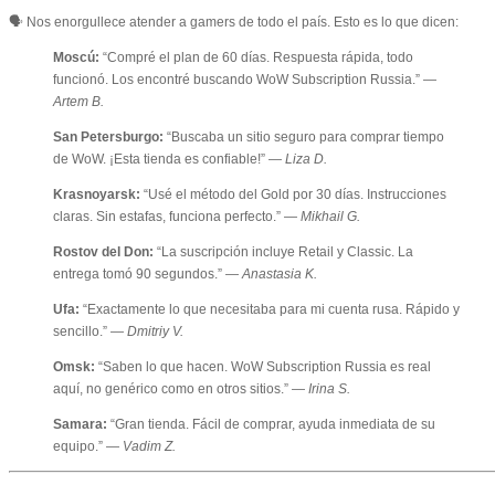
🗣️ Nos enorgullece atender a gamers de todo el país. Esto es lo que dicen:
Moscú:
“Compré el plan de 60 días. Respuesta rápida, todo
funcionó. Los encontré buscando WoW Subscription Russia.” —
Artem B.
San Petersburgo:
“Buscaba un sitio seguro para comprar tiempo
de WoW. ¡Esta tienda es confiable!” —
Liza D.
Krasnoyarsk:
“Usé el método del Gold por 30 días. Instrucciones
claras. Sin estafas, funciona perfecto.” —
Mikhail G.
Rostov del Don:
“La suscripción incluye Retail y Classic. La
entrega tomó 90 segundos.” —
Anastasia K.
Ufa:
“Exactamente lo que necesitaba para mi cuenta rusa. Rápido y
sencillo.” —
Dmitriy V.
Omsk:
“Saben lo que hacen. WoW Subscription Russia es real
aquí, no genérico como en otros sitios.” —
Irina S.
Samara:
“Gran tienda. Fácil de comprar, ayuda inmediata de su
equipo.” —
Vadim Z.