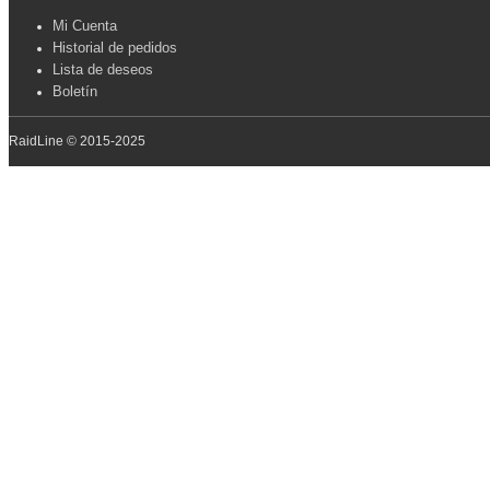
Mi Cuenta
Historial de pedidos
Lista de deseos
Boletín
RaidLine © 2015-2025