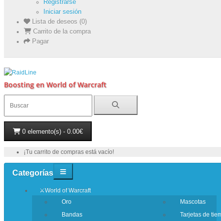
Registrarse
Iniciar sesión
Lista de deseos (0)
Carrito de la compra
Pagar
Boosting en World of Warcraft
0 elemento(s) - 0.00€
¡Tu carrito de compras está vacío!
Categorías
⚔️World of Warcraft
Oro
Mascotas
Bandas
Tarjetas de ti