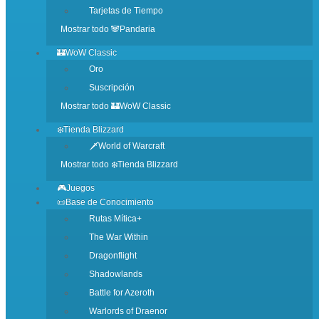
Tarjetas de Tiempo
Mostrar todo 🐼Pandaria
🏰WoW Classic
Oro
Suscripción
Mostrar todo 🏰WoW Classic
❄️Tienda Blizzard
🗡️World of Warcraft
Mostrar todo ❄️Tienda Blizzard
🎮Juegos
📜Base de Conocimiento
Rutas Mítica+
The War Within
Dragonflight
Shadowlands
Battle for Azeroth
Warlords of Draenor