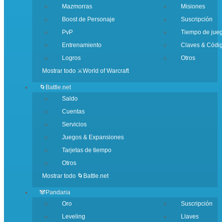
Mazmorras
Misiones
Boost de Personaje
Suscripción
PvP
Tiempo de jue
Entrenamiento
Claves & Códi
Logros
Otros
Mostrar todo ⚔️World of Warcraft
🌀Battle.net
Saldo
Cuentas
Servicios
Juegos & Expansiones
Tarjetas de tiempo
Otros
Mostrar todo 🌀Battle.net
🐼Pandaria
Oro
Suscripción
Leveling
Llaves