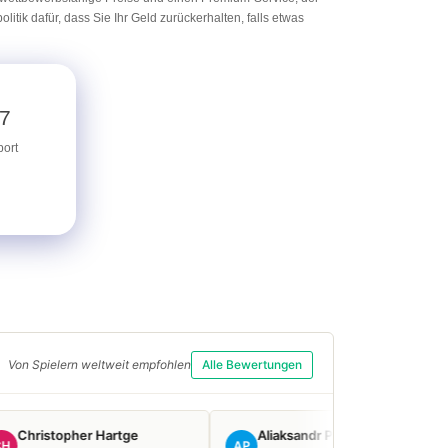
itik dafür, dass Sie Ihr Geld zurückerhalten, falls etwas
/7
ort
Von Spielern weltweit empfohlen
Alle Bewertungen
r Hartge
Aliaksandr P.
mauro
AP
MM