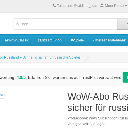
Mein Konto
Telegram: @raidline_com
🏰WoW Classic
❄️Blizzard Shop
🎮Spiele
📜Wissensdatenbank
 Russland – Schnell & sicher für russische Spieler
wertung:
4.9/5
. Erfahren Sie, warum uns auf TrustPilot vertraut wird!
WoW-Abo Russ
sicher für russ
Produktcode: WoW Subscription Russi
Verfügbarkeit: Auf Lager