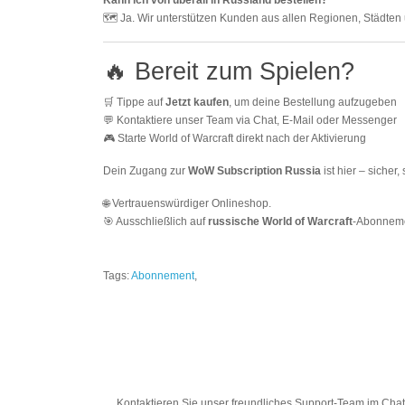
Kann ich von überall in Russland bestellen?
🗺️ Ja. Wir unterstützen Kunden aus allen Regionen, Städten
🔥 Bereit zum Spielen?
🛒 Tippe auf
Jetzt kaufen
, um deine Bestellung aufzugeben
💬 Kontaktiere unser Team via Chat, E-Mail oder Messenger
🎮 Starte World of Warcraft direkt nach der Aktivierung
Dein Zugang zur
WoW Subscription Russia
ist hier – sicher
🌐 Vertrauenswürdiger Onlineshop.
🎯 Ausschließlich auf
russische World of Warcraft
-Abonnemen
Tags:
Abonnement
,
Kontaktieren Sie unser freundliches Support-Team im Chat