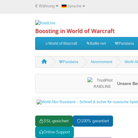
€
Währung
Sprache
Boosting in World of Warcraft
⚔️World of Warcraft
🌀Battle.net
🐼Pandaria
🐼Pandaria
Abonnement
WoW-Abo
Unsere Be
SSL-gesichert
100% garantiert
Online-Support