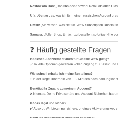
Rostow am Don:
„Das Abo deckt sowohl Retail als auch Cla
Ufa:
„Genau das, was ich für meinen russischen Account brau
Omsk:
„Sie wissen, was sie tun. WoW Subscription Russia ist
Samara:
„Toller Shop. Einfach zu bestellen, sofortige Hilfe 
❓ Häufig gestellte Fragen
Ist dieses Abonnement auch für Classic WoW gültig?
✅ Ja. Alle Optionen gewähren vollen Zugang zu Classic und R
Wie schnell erhalte ich meine Bestellung?
⚡ In der Regel innerhalb von 1–2 Minuten nach Zahlungsbest
Benötigt ihr Zugang zu meinem Account?
❌ Niemals. Deine Privatsphäre und Account-Sicherheit haben o
Ist das legal und sicher?
✔️ Absolut. Wir bieten nur sichere, originale Aktivierungswege