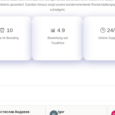
ebnis garantiert. Darüber hinaus sorgt unsere kundenorientierte Rückerstattungspol
schiefgeht.
⏰ 10
📊 4.9
🕒 24
e im Boosting
Bewertung auf
Online-Supp
TrustPilot
реев
Igor
Christophe
IG
CH