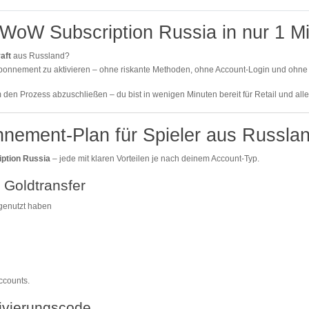
 WoW Subscription Russia in nur 1 Mi
aft
aus Russland?
labonnement zu aktivieren – ohne riskante Methoden, ohne Account-Login und ohne d
m den Prozess abzuschließen – du bist in wenigen Minuten bereit für Retail und all
ement-Plan für Spieler aus Russla
ption Russia
– jede mit klaren Vorteilen je nach deinem Account-Typ.
 Goldtransfer
genutzt haben
ccounts.
tivierungscode