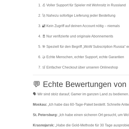
💪
Voller Support für Spieler mit Wohnsitz in Russland
🚀 Nahezu sofortige Lieferung jeder Bestellung
🔐 Kein Zugriff auf deinen Account nötig – niemals
🧾 Nur verifizierte und originale Abonnements
🎯 Speziell für den Begriff „WoW Subscription Russia“ e
🤝 Echte Menschen, echter Support, echte Garantien
🛒 Einfacher Checkout über unseren Onlineshop
💬 Echte Bewertungen von 
🗣️ Wir sind stolz darauf, Gamer im ganzen Land zu bedienen
Moskau:
„Ich habe das 60-Tage-Paket bestellt. Schnelle Antw
St. Petersburg:
„Ich habe einen sicheren Ort gesucht, um Wo
Krasnojarsk:
„Habe die Gold-Methode für 30 Tage ausprobiert