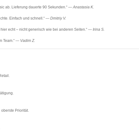
ssic ab. Lieferung dauerte 90 Sekunden.“ —
Anastasia K.
chte. Einfach und schnell.“ —
Dmitriy V.
 hier echt – nicht generisch wie bei anderen Seiten.“ —
Irina S.
vom Team.“ —
Vadim Z.
etail.
ätigung.
berste Priorität.
.