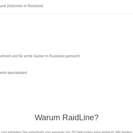
 und Zeitzonen in Russland.
, schnell und für echte Gamer in Russland gemacht.
ts spezialisiert.
Warum RaidLine?
 und erhalten Sie innerhalb von weniger als 20 Sekunden eine Antwort. Wir biete