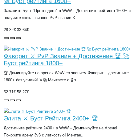
🚀 Буст рейтинга 1600+
Закажите Буст "Претендент" в WoW – Достигните рейтинга 1600+ и
получите эксклюзивное PvP-звание Х..
28.32€
33.64€
Фаворит ⚔️ PvP Звание + Достижение 🏆 🚀
Буст рейтинга 1800+
🏆 Доминируйте на аренах WoW со званием Фаворит – достигните
1800+ без усилий! ⚔️🚀 Мечтаете о 🎖️ з..
52.71€
58.27€
Элита ⚔️ Буст Рейтинга 2400+ 🏆
Достигните рейтинга 2400+ в WoW – Доминируйте на Арене!
Покорите арену 3v3 с легкостью! Мечтае..