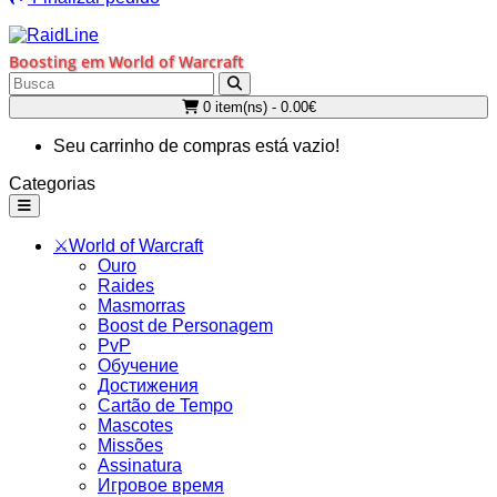
Boosting em World of Warcraft
0 item(ns) - 0.00€
Seu carrinho de compras está vazio!
Categorias
⚔️World of Warcraft
Ouro
Raides
Masmorras
Boost de Personagem
PvP
Обучение
Достижения
Cartão de Tempo
Mascotes
Missões
Assinatura
Игровое время