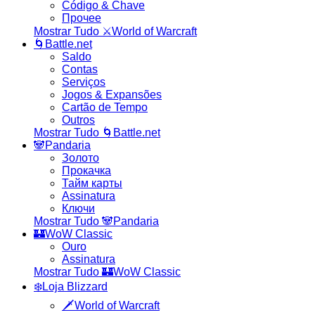
Código & Chave
Прочее
Mostrar Tudo ⚔️World of Warcraft
🌀Battle.net
Saldo
Contas
Serviços
Jogos & Expansões
Cartão de Tempo
Outros
Mostrar Tudo 🌀Battle.net
🐼Pandaria
Золото
Прокачка
Тайм карты
Assinatura
Ключи
Mostrar Tudo 🐼Pandaria
🏰WoW Classic
Ouro
Assinatura
Mostrar Tudo 🏰WoW Classic
❄️Loja Blizzard
🗡️World of Warcraft