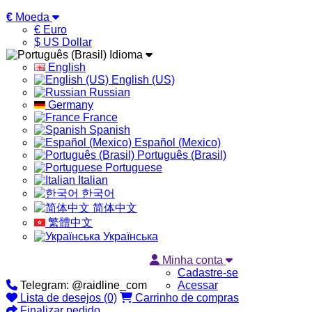
€
Moeda
€ Euro
$ US Dollar
Idioma
English
English (US)
Russian
Germany
France
Spanish
Español (Mexico)
Português (Brasil)
Portuguese
Italian
한국어
简体中文
繁體中文
Українська
Minha conta
Cadastre-se
Telegram: @raidline_com
Acessar
Lista de desejos (0)
Carrinho de compras
Finalizar pedido