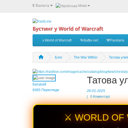
€
Валюта
Мова
Бустинг у World of Warcraft
⚔️World of Warcraft
🌀Battle.net
🐼Pandaria
Блог
The War Within
Татова улю
Татова у
Басурай
8365 Перегляди
26-01-2025
|
0
Коментарі
⚔️ WORLD OF