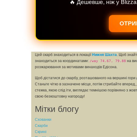
🔥 Дешевше, ніж у Blizza
ОТРИ
Цей скарб знаходиться в локації
Нижня Шахта
. Щоб знай
знаходиться за координатами:
на ви
/way 74.67, 79.88
розжарювання за мотивами винаходів Едісона.
Щоб дістатися до скарбу, розташованого на вершині гори
Станьте чітко в зазначене місце, потім стрибайте вперед,
стежка, якою слід іти, виглядає темнішою порівняно з жо
свою безкоштовну нагороду!
Мітки блогу
Схованки
Скарби
Скрині