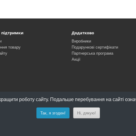
 підтримки
Додатково
и
Виробники
ння товару
Подарункові сертифікати
айту
Партнерська програма
Акції
ращити роботу сайту. Подальше перебування на сайті означ
Так, я згоден!
Ні, дякую!