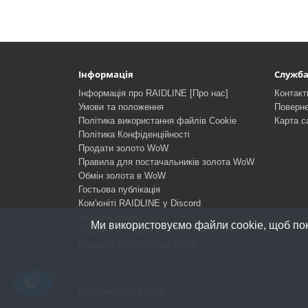
Інформація
Служба
Інформація про RAIDLINE [Про нас]
Контакт
Умови та положення
Поверне
Політика використання файлів Cookie
Карта с
Політика Конфіденційності
Продати золото WoW
Правила для постачальників золота WoW
Обмін золота в WoW
Гостьова публікація
Ком'юніті RAIDLINE у Discord
RaidLine Angels
Ми використовуємо файли cookie, щоб пок
Вакансії & Робота в World of Warcraft
Правила для бустерів WoW
RaidLine © 2015-2025