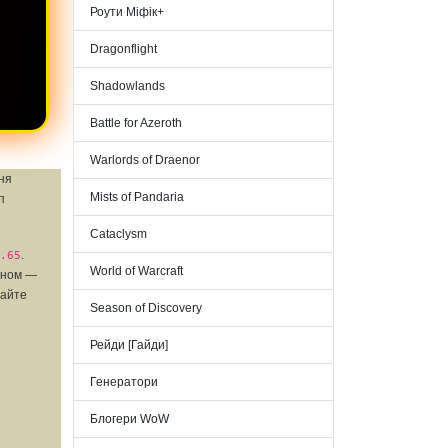
Роути Міфік+
Dragonflight
Shadowlands
Battle for Azeroth
Warlords of Draenor
ня
Mists of Pandaria
п
Cataclysm
.
.65
World of Warcraft
тином —
майте
Season of Discovery
Рейди [Гайди]
Генератори
Блогери WoW