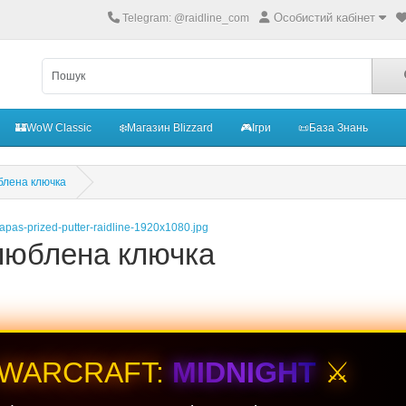
Особистий кабінет
Telegram: @raidline_com
🏰WoW Classic
❄️Магазин Blizzard
🎮Ігри
📜База Знань
блена ключка
люблена ключка
 WARCRAFT:
MIDNIGHT
⚔️