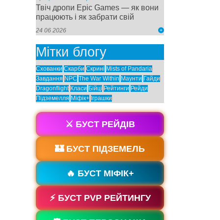
Твіч дропи Epic Games — як вони
працюють і як забрати свій
24 06 2026
Мітки блогу
Схованки
Скарби
Скрині
Mists of Pandaria
Завдання
NPC
The War Within
Маунти
Гайди
Dragonflight
Класи
Бійці
Рейтинги
Рейди
Підземелля
Міфік+
Іграшки
⚔️ БУСТ РЕЙДІВ
🏰 БУСТ ПІДЗЕМЕЛЬ
🔥 БУСТ МІФІК+
⚡ БУСТ PVP РЕЙТИНГУ