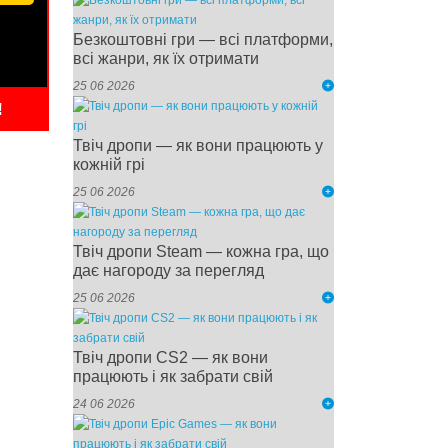
Безкоштовні гри — всі платформи,
всі жанри, як їх отримати
25 06 2026
!
Твіч дропи — як вони працюють у
кожній грі
25 06 2026
Твіч дропи Steam — кожна гра, що
дає нагороду за перегляд
25 06 2026
Твіч дропи CS2 — як вони
працюють і як забрати свій
24 06 2026