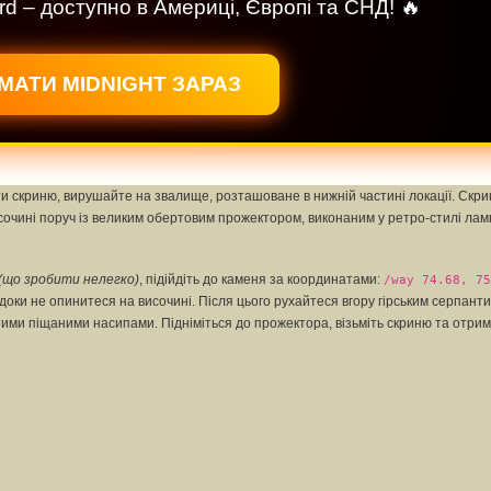
rd – доступно в Америці, Європі та СНД! 🔥
МАТИ MIDNIGHT ЗАРАЗ
ти скриню, вирушайте на звалище, розташоване в нижній частині локації. Скри
сочині поруч із великим обертовим прожектором, виконаним у ретро-стилі лам
(що зробити нелегко)
, підійдіть до каменя за координатами:
/way 74.68, 75
 доки не опинитеся на височині. Після цього рухайтеся вгору гірським серпан
втими піщаними насипами. Підніміться до прожектора, візьміть скриню та отри