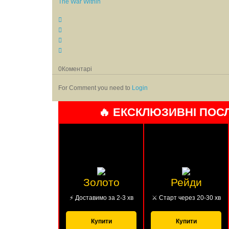
The War Within
0
Коментарі
For Comment you need to
Login
🔥 ЕКСКЛЮЗИВНІ ПОС
Золото
Рейди
⚡ Доставимо за 2-3 хв
⚔️ Старт через 20-30 хв
Купити
Купити