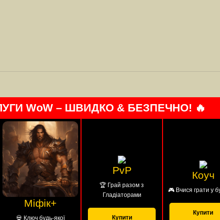
ЛУГИ WoW – ШВИДКО & БЕЗПЕЧНО! 🔥
PvP
Коуч
🏆 Грай разом з
🎮 Вчися грати у б
Гладіаторами
Міфік+
Купити
Купити
💀 Ключ будь-якої