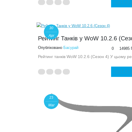
ЧИТАТ
30
Apr
Рейтинг Танків у WoW 10.2.6 (Сез
Опубліковано
Басурай
0
14985 
Рейтинг танків WoW 10.2.6 (Сезон 4) У цьому ре
ЧИТАТ
15
Mar