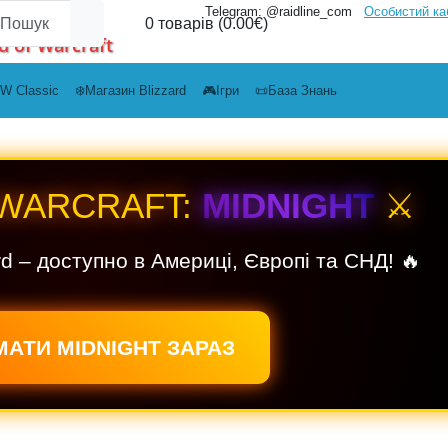
Telegram: @raidline_com
Особистий ка
0 товарів (0.00€)
d of Warcraft
W Classic
❄️Магазин Blizzard
🎮Ігри
📜База Знань
 WARCRAFT:
MIDNIGHT
⚔️
rd – доступно в Америці, Європі та СНД! 🔥
АТИ MIDNIGHT ЗАРАЗ