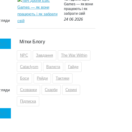
Games — як вони
працюють і як
забрати свій
24 06 2026
гляди
Мітки Блогу
АЛІ
NPC
Завдання
The War Within
Cataclysm
Валюта
Гайди
Боси
Рейди
Тактики
Схованки
Скарби
Скрині
гляди
Підписка
АЛІ