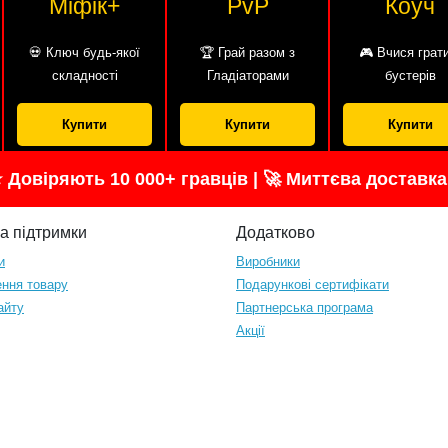
Міфік+
PvP
Коуч
💀 Ключ будь-якої
🏆 Грай разом з
🎮 Вчися грат
складності
Гладіаторами
бустерів
Купити
Купити
Купити
⭐ Довіряють 10 000+ гравців | 🚀 Миттєва доставка
а підтримки
Додатково
и
Виробники
ння товару
Подарункові сертифікати
айту
Партнерська програма
Акції