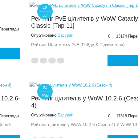
19
Jul
Рейтинг PvE цілителів у WoW Catacl
Classic [Тир 11]
Перегляди
Опубліковано
Басурай
0
13174 Пере
.
Рейтинг Цілителів у PvE (Рейди & Підземелля)...
И ДАЛІ
ЧИТАТИ Д
01
May
 10.2.6-
Рейтинг цілителів у WoW 10.2.6 (Сез
4)
Опубліковано
Басурай
Перегляди
0
17318 Пере
й рей...
Рейтинг цілителів у WoW 10.2.6 (Сезон 4) У WoW 10.2