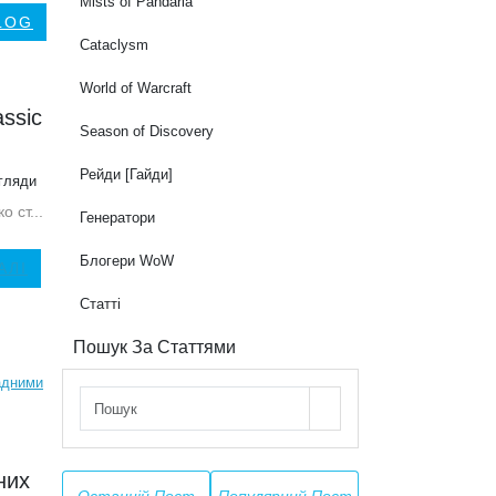
Mists of Pandaria
LOG
Cataclysm
World of Warcraft
assic
Season of Discovery
Рейди [Гайди]
гляди
 ст...
Генератори
Блогери WoW
АЛІ
Статті
Пошук За Статтями
них