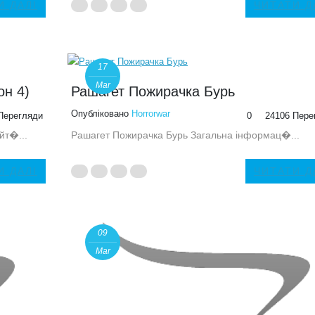
И ДАЛІ
ЧИТАТИ Д
17
Mar
он 4)
Рашагет Пожирачка Бурь
Опубліковано
Horrorwar
Перегляди
0
24106 Пере
йт�...
Рашагет Пожирачка Бурь Загальна інформац�...
И ДАЛІ
ЧИТАТИ Д
09
Mar