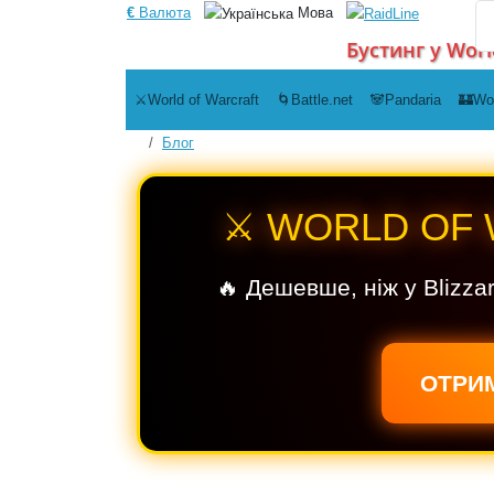
€
Валюта
Мова
Бустинг у Worl
⚔️World of Warcraft
🌀Battle.net
🐼Pandaria
🏰Wo
Блог
⚔️ WORLD OF
🔥 Дешевше, ніж у Blizza
ОТРИМ