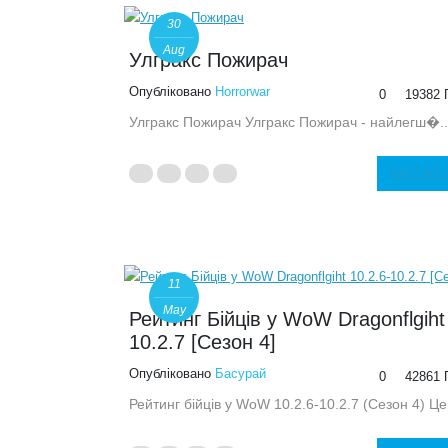
30
Aug
Улгракс Пожирач
Опубліковано
Horrorwar
0
19382 
Улгракс Пожирач Улгракс Пожирач - найлегш�..
ЧИТАТ
11
May
Рейтинг Бійців у WoW Dragonflgiht
10.2.7 [Сезон 4]
Опубліковано
Басурай
0
42861 
Рейтинг бійців у WoW 10.2.6-10.2.7 (Сезон 4) Це