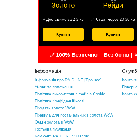
Золото
Рейди
⚡ Доставимо за 2-3 хв
⚔️ Старт через 20-30 хв
Купити
Купити
✅ 100% Безпечно – Без ботів | 
Інформація
Служб
Інформація про RAIDLINE [Про нас]
Контакт
Умови та положення
Поверне
Політика використання файлів Cookie
Карта с
Політика Конфіденційності
Продати золото WoW
Правила для постачальників золота WoW
Обмін золота в WoW
Гостьова публікація
Ком'юніті RAIDLINE у Discord