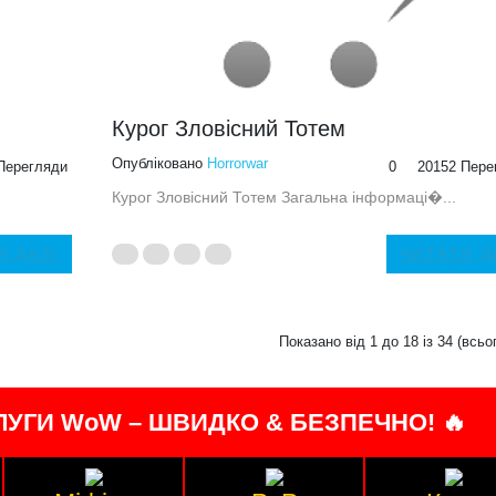
Курог Зловісний Тотем
Опубліковано
Horrorwar
Перегляди
0
20152 Пере
Курог Зловісний Тотем Загальна інформаці�...
И ДАЛІ
ЧИТАТИ Д
Показано від 1 до 18 із 34 (всьог
ЛУГИ WoW – ШВИДКО & БЕЗПЕЧНО! 🔥