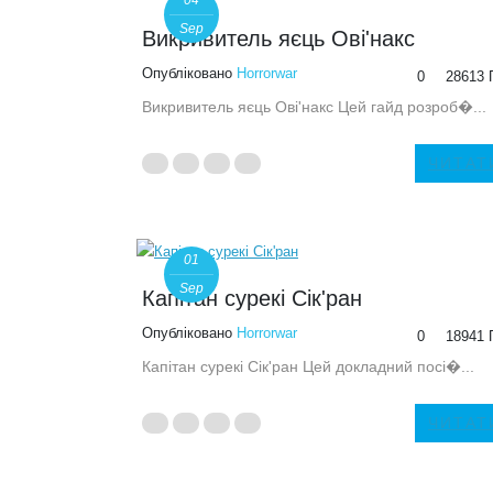
04
Sep
Викривитель яєць Ові'накс
Опубліковано
Horrorwar
0
28613 
Викривитель яєць Ові'накс Цей гайд розроб�...
ЧИТАТ
01
Sep
Капітан сурекі Сік'ран
Опубліковано
Horrorwar
0
18941 
Капітан сурекі Сік'ран Цей докладний посі�...
ЧИТАТ