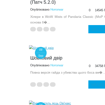
(Патч 5.2.0)
Опубліковано
Horrorwar
0
14545 
Хілери в WoW Mists of Pandaria Classic (MoP 
основа б�...
ЧИТАТ
08
Sep
Шовковий двір
Опубліковано
Horrorwar
0
34758 
Повна версія гайда з убивства цього боса вж�..
ЧИТАТ