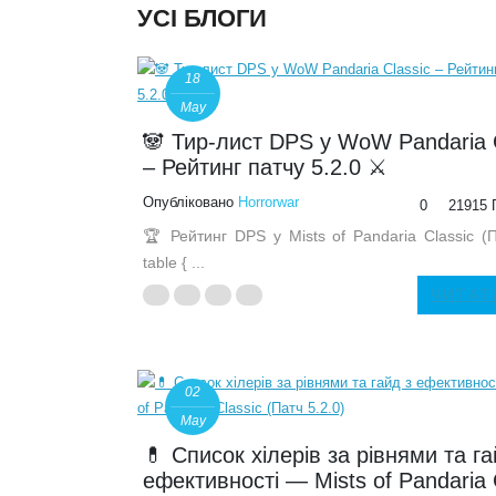
УСІ БЛОГИ
18
May
🐼 Тир-лист DPS у WoW Pandaria 
– Рейтинг патчу 5.2.0 ⚔️
Опубліковано
Horrorwar
0
21915 
🏆 Рейтинг DPS у Mists of Pandaria Classic (П
table { ...
ЧИТАТ
02
May
💊 Список хілерів за рівнями та га
ефективності — Mists of Pandaria 