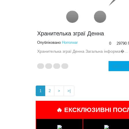
Хранителька зграї Денна
Опубліковано
Horrorwar
0
29790 
Хранителька зграї Денна Загальна інформа�...
ЧИТАТ
1
2
>
>|
🔥 ЕКСКЛЮЗИВНІ ПОС