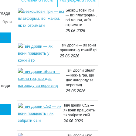
Останній Пост
Популярний Пост
Безкоштовні гри
гляди
— всі платформи,
всі жанри, як їх
и були
отримати
25 06 2026
АЛІ
Твіч дропи — як вони
працюють у кожній грі
25 06 2026
Твіч дропи Steam
— кожна гра, що
дає нагороду за
перегляд
гляди
25 06 2026
Твіч дропи CS2 —
АЛІ
як вони працюють і
як забрати свій
24 06 2026
Твіч дропи Epic