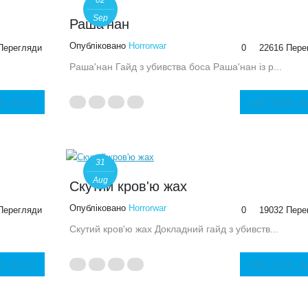
02
Sep
Раша'нан
Опубліковано
Horrorwar
Перегляди
0
22616 Пере
Раша'нан Гайд з убивства боса Раша'нан із р...
И ДАЛІ
ЧИТАТИ Д
31
Aug
Скутий кров'ю жах
Опубліковано
Horrorwar
Перегляди
0
19032 Пере
Скутий кров'ю жах Докладний гайд з убивств...
И ДАЛІ
ЧИТАТИ Д