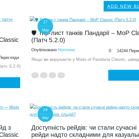
ADD NEW B
17
May
🛡️ Тир-лист танків Пандарії – MoP Cl
Classic
(Патч 5.2.0)
Опубліковано
Horrorwar
0
14244 Пере
Перегляди
Якщо ви вирушаєте у Mists of Pandaria Classic, швидко
атч 5.2.0)
ЧИТАТИ Д
И ДАЛІ
24
Mar
йд з
Доступність рейдів: чи стали сучасні
Classic
рейди надто складними для казуаль