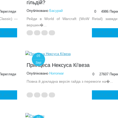
гільдій?
Опубліковано
Басурай
Перегляди
0
4986 Пере
Classic) —
Рейди в World of Warcraft (WoW Retail) завжд
вершин�...
И ДАЛІ
ЧИТАТИ Д
05
Sep
Принцеса Нексуса Кі'веза
Опубліковано
Horrorwar
Перегляди
0
27607 Пере
.
Повна й докладна версія гайда з перемоги на�...
И ДАЛІ
ЧИТАТИ Д