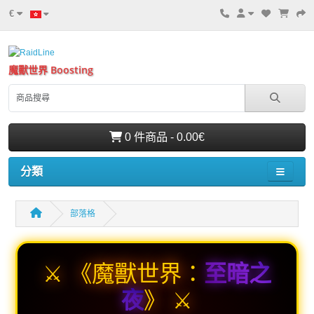
€
魔獸世界 Boosting
0 件商品 - 0.00€
分類
部落格
⚔️ 《魔獸世界：
至暗之
夜
》 ⚔️