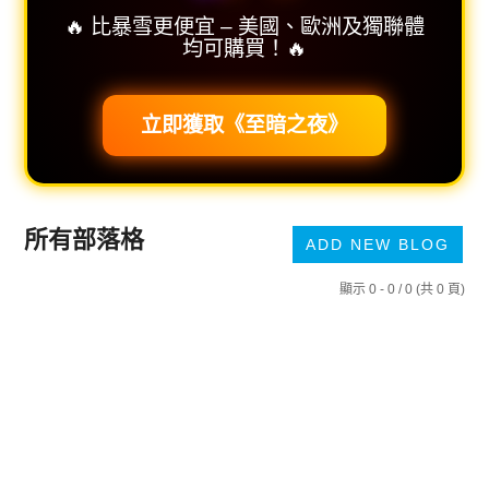
🔥 比暴雪更便宜 – 美國、歐洲及獨聯體
均可購買！🔥
立即獲取《至暗之夜》
所有部落格
ADD NEW BLOG
顯示 0 - 0 / 0 (共 0 頁)