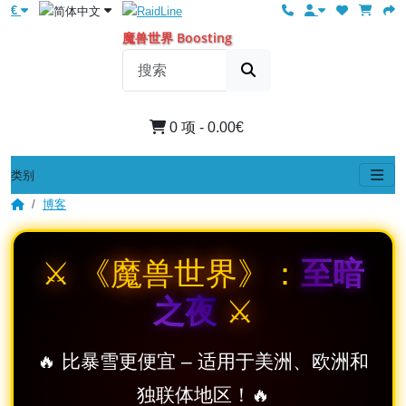
€
魔兽世界 Boosting
0 项 - 0.00€
类别
博客
⚔️ 《魔兽世界》：
至暗
之夜
⚔️
🔥 比暴雪更便宜 – 适用于美洲、欧洲和
独联体地区！🔥