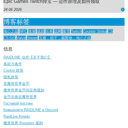
Epic Games Twitch掉宝 — 运作原理及如何领取
24 06 2026
博客标签
地心之战
NPC
坐骑
成就
任务
战网
暴雪
Twitch
Counter Strike
CS
CS:GO
Valve
Steam
宝藏，箱子，藏匿物，地心之战
信息
RAIDLINE 信息【关于我们】
条款与条件
Cookie 政策
隐私政策
卖魔兽世界金币
魔兽世界金币供应商规则
金币兑换在魔兽世界
Гостевой постинг
Комьюнити RAIDLINE в Discord
RaidLine Angels
魔兽世界 Boosters 规则