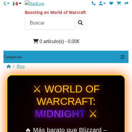
€
Boosting en World of Warcraft
0 artículo(s) - 0.00€
Categorías
Blog
⚔️ WORLD OF
WARCRAFT:
MIDNIGHT
⚔️
🔥 Más barato que Blizzard –