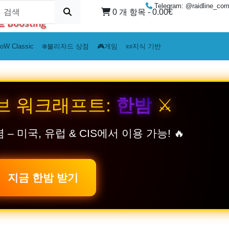
Telegram: @raidline_co
0 개 항목 - 0.00€
Boosting
oW Classic
❄️블리자드 상점
🎮게임
📜지식 기반
오브 워크래프트:
한밤
⚔️
– 미국, 유럽 & CIS에서 이용 가능! 🔥
지금 한밤 받기