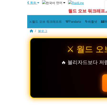
€
통화
언어
월드 오브 워크래프트 
⚔️월드 오브 워크래프트
🐼Pandaria
🌀배틀넷
🏰W
블로그
⚔️ 월드 
🔥 블리자드보다 저렴 