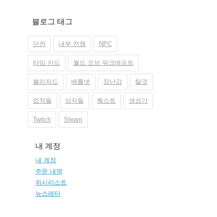
블로그 태그
던전
내부 전쟁
NPC
타임 카드
월드 오브 워크래프트
블리자드
배틀넷
장난감
탈것
업적들
상자들
퀘스트
생성기
Twitch
Steam
내 계정
내 계정
주문 내역
위시리스트
뉴스레터