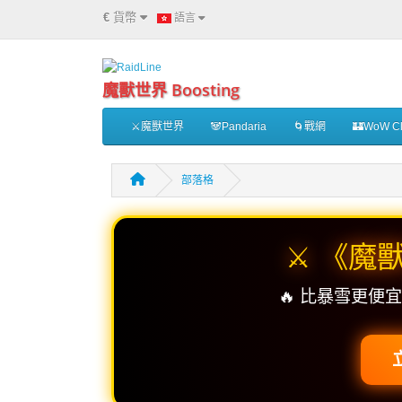
€
貨幣
語言
魔獸世界 Boosting
⚔️魔獸世界
🐼Pandaria
🌀戰網
🏰WoW Cl
部落格
⚔️ 《魔
🔥 比暴雪更便