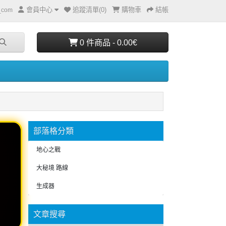
會員中心
追蹤清單(0)
購物車
結帳
e_com
0 件商品 - 0.00€
部落格分類
地心之戰
大秘境 路線
生成器
文章搜尋