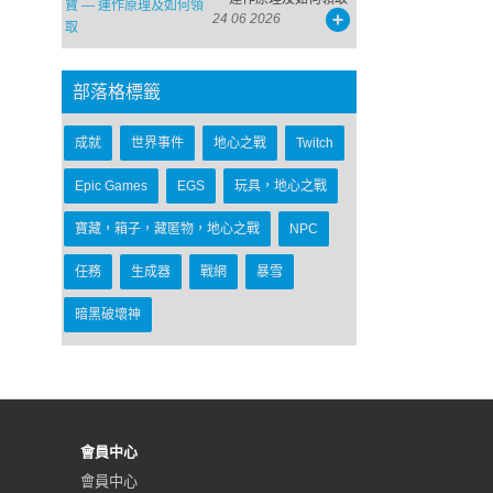
24 06 2026
部落格標籤
成就
世界事件
地心之戰
Twitch
Epic Games
EGS
玩具，地心之戰
寶藏，箱子，藏匿物，地心之戰
NPC
任務
生成器
戰網
暴雪
暗黑破壞神
會員中心
會員中心