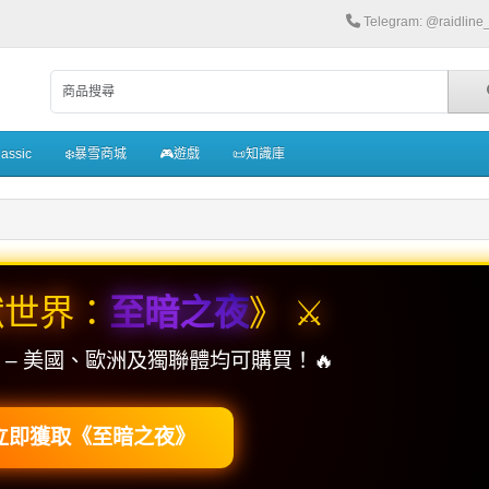
Telegram: @raidlin
assic
❄️暴雪商城
🎮遊戲
📜知識庫
獸世界：
至暗之夜
》 ⚔️
宜 – 美國、歐洲及獨聯體均可購買！🔥
立即獲取《至暗之夜》