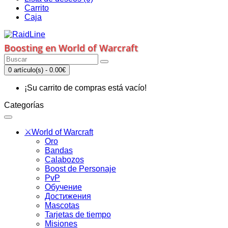
Carrito
Caja
Boosting en World of Warcraft
0 artículo(s) - 0.00€
¡Su carrito de compras está vacío!
Categorías
⚔️World of Warcraft
Oro
Bandas
Calabozos
Boost de Personaje
PvP
Обучение
Достижения
Mascotas
Tarjetas de tiempo
Misiones