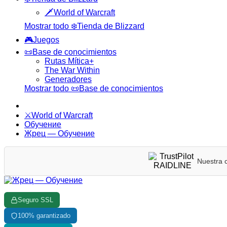
🗡️World of Warcraft
Mostrar todo ❄️Tienda de Blizzard
🎮Juegos
📜Base de conocimientos
Rutas Mítica+
The War Within
Generadores
Mostrar todo 📜Base de conocimientos
⚔️World of Warcraft
Обучение
Жрец — Обучение
Nuestra c
Seguro SSL
100% garantizado