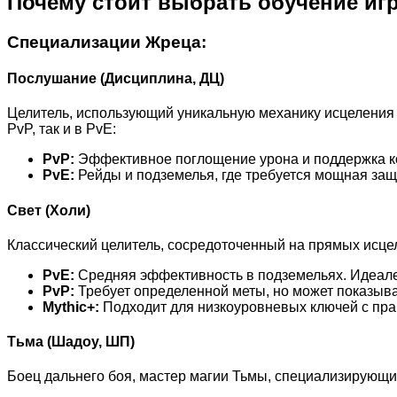
Почему стоит выбрать обучение иг
Специализации Жреца:
Послушание (Дисциплина, ДЦ)
Целитель, использующий уникальную механику исцеления 
PvP, так и в PvE:
PvP:
Эффективное поглощение урона и поддержка ко
PvE:
Рейды и подземелья, где требуется мощная защ
Свет (Холи)
Классический целитель, сосредоточенный на прямых исце
PvE:
Средняя эффективность в подземельях. Идеален
PvP:
Требует определенной меты, но может показыва
Mythic+:
Подходит для низкоуровневых ключей с пра
Тьма (Шадоу, ШП)
Боец дальнего боя, мастер магии Тьмы, специализирующи