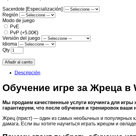
Sacerdote [Especialización]
Región
Modo de juego
PvE
PvP (+5.00€)
Versión del juego
Idioma
Qty
Añadir al carrito
Descripción
Обучение игре за Жреца в W
Мы продаем качественные услуги коучинга для игры 
гарантируем, что после обучения и тренировок ваши 
Жрец (прист) — один из самых необычных и популярных к
дамага. Если вы хотите научиться играть жрецом и овлад