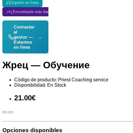
Soporte en línea
¿Encontraste más barato? ¡Lo igualamos!
Contactar
al
→
gestor —
Estamos
en línea
Жрец — Обучение
Código de producto: Priest Coaching service
Disponibilidad: En Stock
21.00€
Opciones disponibles