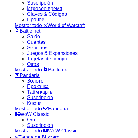
Suscripción
Игровое время
Claves & Códigos
Прочее
Mostrar todo ⚔️World of Warcraft
🌀Battle.net
Saldo
Cuentas
Servicios
Juegos & Expansiones
Tarjetas de tiempo
Otros
Mostrar todo 🌀Battle.net
🐼Pandaria
Золото
Прокачка
Тайм карты
Suscripción
Ключи
Mostrar todo 🐼Pandaria
🏰WoW Classic
Oro
Suscripción
Mostrar todo 🏰WoW Classic
❄️Tienda de Blizzard