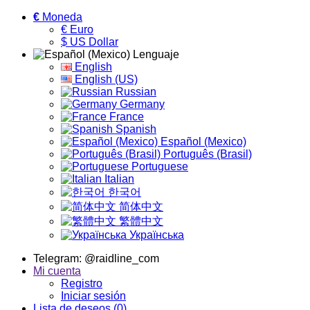
€
Moneda
€ Euro
$ US Dollar
Lenguaje
English
English (US)
Russian
Germany
France
Spanish
Español (Mexico)
Português (Brasil)
Portuguese
Italian
한국어
简体中文
繁體中文
Українська
Telegram: @raidline_com
Mi cuenta
Registro
Iniciar sesión
Lista de deseos (0)