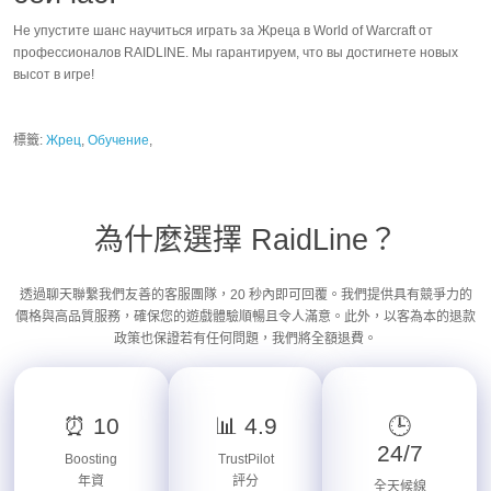
Не упустите шанс научиться играть за Жреца в World of Warcraft от
профессионалов RAIDLINE. Мы гарантируем, что вы достигнете новых
высот в игре!
標籤:
Жрец
,
Обучение
,
為什麼選擇 RaidLine？
透過聊天聯繫我們友善的客服團隊，20 秒內即可回覆。我們提供具有競爭力的
價格與高品質服務，確保您的遊戲體驗順暢且令人滿意。此外，以客為本的退款
政策也保證若有任何問題，我們將全額退費。
⏰ 10
📊 4.9
🕒
24/7
Boosting
TrustPilot
年資
評分
全天候線