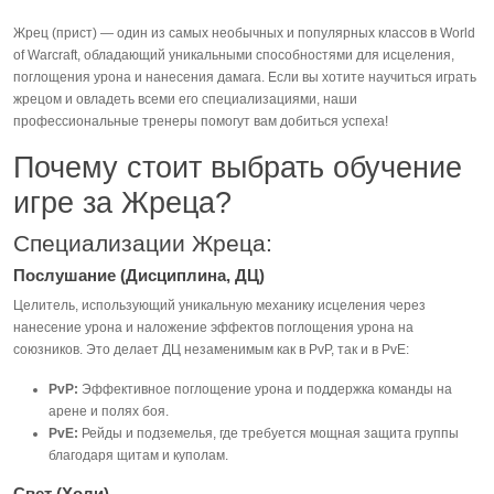
Жрец (прист) — один из самых необычных и популярных классов в World
of Warcraft, обладающий уникальными способностями для исцеления,
поглощения урона и нанесения дамага. Если вы хотите научиться играть
жрецом и овладеть всеми его специализациями, наши
профессиональные тренеры помогут вам добиться успеха!
Почему стоит выбрать обучение
игре за Жреца?
Специализации Жреца:
Послушание (Дисциплина, ДЦ)
Целитель, использующий уникальную механику исцеления через
нанесение урона и наложение эффектов поглощения урона на
союзников. Это делает ДЦ незаменимым как в PvP, так и в PvE:
PvP:
Эффективное поглощение урона и поддержка команды на
арене и полях боя.
PvE:
Рейды и подземелья, где требуется мощная защита группы
благодаря щитам и куполам.
Свет (Холи)