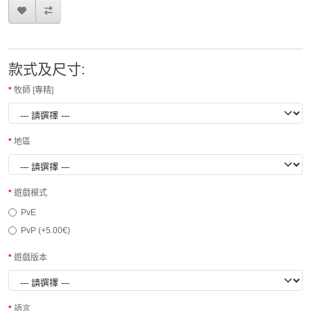
款式及尺寸:
牧師 [專精]
地區
遊戲模式
PvE
PvP (+5.00€)
遊戲版本
語言