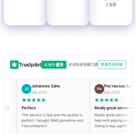
上客服
Trustpilot
4.9/5 優秀
全球玩家信賴之選
查看所有評論
Johannes Zahn
Ростислав Андреев
JZ
РА
Dec 2025
Dec 2025
Perfect
Really great service
The service is fast and the quality is
Really great service, appreciat
perfect. I bought WoW gametime and
help with paying and live suppo
I recommend it.
Going to buy again!