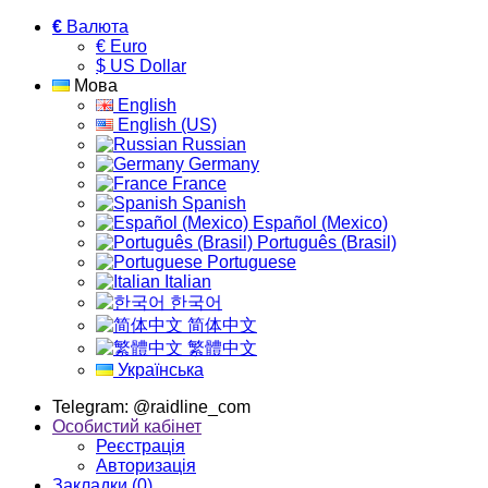
€
Валюта
€ Euro
$ US Dollar
Мова
English
English (US)
Russian
Germany
France
Spanish
Español (Mexico)
Português (Brasil)
Portuguese
Italian
한국어
简体中文
繁體中文
Українська
Telegram: @raidline_com
Особистий кабінет
Реєстрація
Авторизація
Закладки (0)