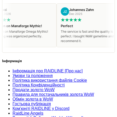
Johannes Zahn
JZ
Dec 2025
anaforge Mythic!
Perfect
naforge Omega Mythic!
The service is fast and the quality is
rganized perfectly.
perfect. I bought WoW gametime and I
recommend it.
Інформація
Інформація про RAIDLINE [Про нас]
Умови та положення
Політика використання файлів Cookie
Політика Конфіденційності
Продати золото WoW
Правила для постачальників золота WoW
Обмін золота в WoW
Гостьова публікація
Ком'юніті RAIDLINE у Discord
RaidLine Angels