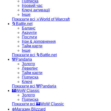
Підписка
Ігровий час
Ключі активації
Інше
Показати всі ⚔️World of Warcraft
🌀Battle.net
Баланс
Акаунти
Послуги
Ігри & доповнення
Тайм карти
Інше
Показати всі 🌀Battle.net
🐼Pandaria
Золото
Левелінг
Тайм карти
Підписка
Ключі
Показати всі 🐼Pandaria
🏰WoW Classic
Золото
Підписка
Показати всі 🏰WoW Classic
❄️Магазин Blizzard