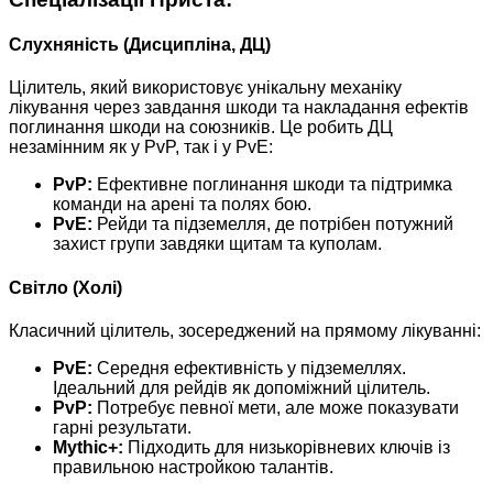
Слухняність (Дисципліна, ДЦ)
Цілитель, який використовує унікальну механіку
лікування через завдання шкоди та накладання ефектів
поглинання шкоди на союзників. Це робить ДЦ
незамінним як у PvP, так і у PvE:
PvP:
Ефективне поглинання шкоди та підтримка
команди на арені та полях бою.
PvE:
Рейди та підземелля, де потрібен потужний
захист групи завдяки щитам та куполам.
Світло (Холі)
Класичний цілитель, зосереджений на прямому лікуванні:
PvE:
Середня ефективність у підземеллях.
Ідеальний для рейдів як допоміжний цілитель.
PvP:
Потребує певної мети, але може показувати
гарні результати.
Mythic+:
Підходить для низькорівневих ключів із
правильною настройкою талантів.