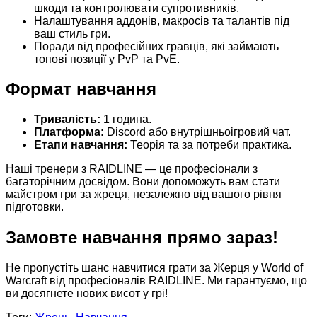
шкоди та контролювати супротивників.
Налаштування аддонів, макросів та талантів під
ваш стиль гри.
Поради від професійних гравців, які займають
топові позиції у PvP та PvE.
Формат навчання
Тривалість:
1 година.
Платформа:
Discord або внутрішньоігровий чат.
Етапи навчання:
Теорія та за потреби практика.
Наші тренери з RAIDLINE — це професіонали з
багаторічним досвідом. Вони допоможуть вам стати
майстром гри за жреця, незалежно від вашого рівня
підготовки.
Замовте навчання прямо зараз!
Не пропустіть шанс навчитися грати за Жерця у World of
Warcraft від професіоналів RAIDLINE. Ми гарантуємо, що
ви досягнете нових висот у грі!