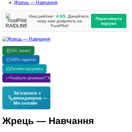
Жрець — Навчання
Наш рейтинг:
4.9/5
. Дізнайтеся,
Переглянути
чому нам довіряють на
відгуки
TrustPilot!
SSL захист
100% гарантія
Онлайн-підтримка
Знайшли дешевше? Знизимо ціну!
Зв'язатися з
→
менеджером —
Ми онлайн
Жрець — Навчання