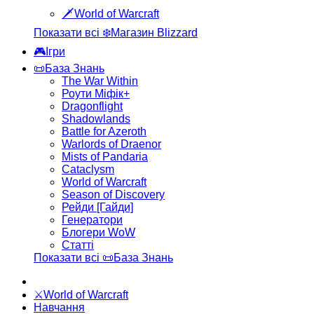
🗡️World of Warcraft
Показати всі ❄️Магазин Blizzard
🎮Ігри
📜База Знань
The War Within
Роути Міфік+
Dragonflight
Shadowlands
Battle for Azeroth
Warlords of Draenor
Mists of Pandaria
Cataclysm
World of Warcraft
Season of Discovery
Рейди [Гайди]
Генератори
Блогери WoW
Статті
Показати всі 📜База Знань
⚔️World of Warcraft
Навчання