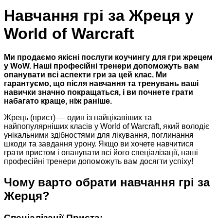
Навчання грі за Жреця у
World of Warcraft
Ми продаємо якісні послуги коучингу для гри жрецем
у WoW. Наші професійні тренери допоможуть вам
опанувати всі аспекти гри за цей клас. Ми
гарантуємо, що після навчання та тренувань ваші
навички значно покращаться, і ви почнете грати
набагато краще, ніж раніше.
Жрець (прист) — один із найцікавіших та
найпопулярніших класів у World of Warcraft, який володіє
унікальними здібностями для лікування, поглинання
шкоди та завдання урону. Якщо ви хочете навчитися
грати пристом і опанувати всі його спеціалізації, наші
професійні тренери допоможуть вам досягти успіху!
Чому варто обрати навчання грі за
Жерця?
Спеціалізації Приста: