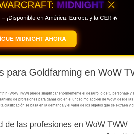
 WARCRAFT:
MIDNIGHT
⚔️
 – ¡Disponible en América, Europa y la CEI! 🔥
ÍGUE MIDNIGHT AHORA
es para Goldfarming en WoW 
Within (WoW TWW) puede simplificar enormemente el desarrollo de tu personaje y 
un ranking de profesiones para ganar oro en el undécimo add-on de WoW, desde la
sta clasificación se basa en la demanda y el valor de los objetos que se extraen y 
idad de las profesiones en WoW TWW