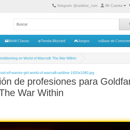
Mi Cuenta
Telegram: @raidline_com
🏰WoW Classic
❄️Tienda Blizzard
🎮Juegos
📜Base de Conocim
Goldfarming en World of Warcraft: The War Within
ción de profesiones para Goldfa
 The War Within