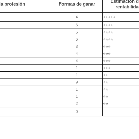
Estimación d
a profesión
Formas de ganar
rentabilid
4
⭐⭐⭐⭐⭐
6
⭐⭐⭐⭐
5
⭐⭐⭐⭐
6
⭐⭐⭐⭐
3
⭐⭐⭐
4
⭐⭐⭐
4
⭐⭐⭐
1
⭐⭐⭐
1
⭐⭐
9
⭐⭐
1
⭐⭐
1
⭐⭐
2
⭐⭐
0
—