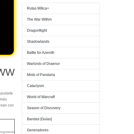
Rutas Mítica+
The War Within
Dragonflight
Shadowlands
Battle for Azeroth
Warlords of Draenor
TWW
Mists of Pandaria
Cataclysm
ayudarte
World of Warcraft
s más
crean con
Season of Discovery
Bandas [Guías]
Generadores