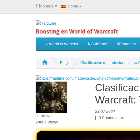
€
Moneda
Idioma
Boosting en World of Warcraft
⚔️World of Warcraft
🌀Battle.net
🐼Pandaria
Blog
Clasificación de profesiones para 
Clasifica
Warcraft:
23-07-2024
Horrorwar
|
0
Comentarios
29867 Vistas