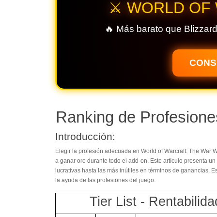
⚔️ WORLD OF
🔥 Más barato que Blizzard
CONS
Ranking de Profesion
Introducción:
Elegir la profesión adecuada en World of Warcraft: The War 
a ganar oro durante todo el add-on. Este artículo presenta 
lucrativas hasta las más inútiles en términos de ganancias. E
la ayuda de las profesiones del juego.
Tier List - Rentabil