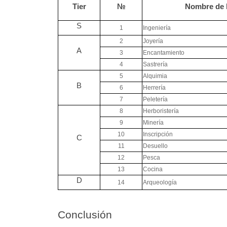
Tier
№
Nombre de l
S
1
Ingeniería
2
Joyería
A
3
Encantamiento
4
Sastrería
5
Alquimia
B
6
Herrería
7
Peletería
8
Herboristería
9
Minería
10
Inscripción
C
11
Desuello
12
Pesca
13
Cocina
D
14
Arqueología
Conclusión