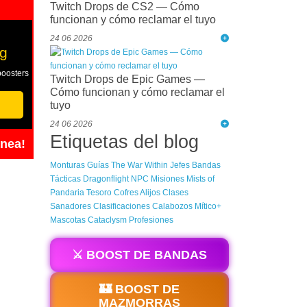
Twitch Drops de CS2 — Cómo
funcionan y cómo reclamar el tuyo
24 06 2026
g
boosters
Twitch Drops de Epic Games —
Cómo funcionan y cómo reclamar el
tuyo
24 06 2026
Etiquetas del blog
ánea!
Monturas
Guías
The War Within
Jefes
Bandas
Tácticas
Dragonflight
NPC
Misiones
Mists of
Pandaria
Tesoro
Cofres
Alijos
Clases
Sanadores
Clasificaciones
Calabozos
Mítico+
Mascotas
Cataclysm
Profesiones
⚔️ BOOST DE BANDAS
🏰 BOOST DE
MAZMORRAS