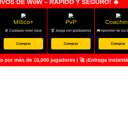
IVOS DE WoW – RÁPIDO Y SEGURO! 🔥
Mítico+
PvP
Coachin
💀 Cualquier nivel clave
🏆 Juega con gladiadores
🎮 Aprender de los 
Comprar
Comprar
Comprar
 por más de 10,000 jugadores | 🚀 ¡Entrega instant