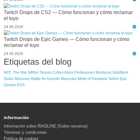
Twitch Drops de CS2 — Cómo funcionan y cómo reclamar
el tuyo
24 06 2026
Twitch Drops de Epic Games — Cómo funcionan y cómo
reclamar el tuyo
24 06 2026
Etiquetas del blog
NPC
The War Within
Tesoro
Cofres
Alijos
Profesiones
Monturas
Goldfarm
Guías
Misiones
Battle for Azeroth
Mascotas
Mists of Pandaria
Twitch
Epic
Games
EGS
Información
Información sobre RAIDLINE [Sobre nosotros]
Términos y condiciones
Política de cookies