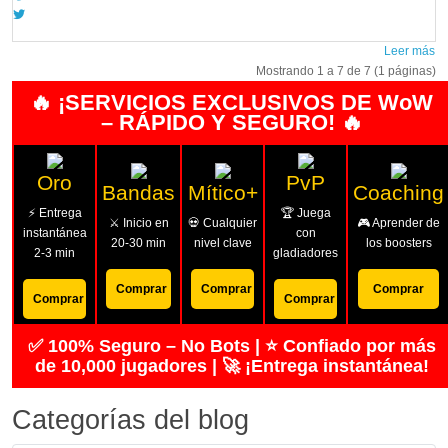
Leer más
Mostrando 1 a 7 de 7 (1 páginas)
🔥 ¡SERVICIOS EXCLUSIVOS DE WoW
– RÁPIDO Y SEGURO! 🔥
Oro
PvP
Bandas
Mítico+
Coaching
⚡ Entrega
🏆 Juega
⚔️ Inicio en
💀 Cualquier
🎮 Aprender de
instantánea
con
20-30 min
nivel clave
los boosters
2-3 min
gladiadores
Comprar
Comprar
Comprar
Comprar
Comprar
✅ 100% Seguro – No Bots | ⭐ Confiado por más
de 10,000 jugadores | 🚀 ¡Entrega instantánea!
Categorías del blog