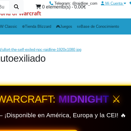
Telegram: @raidline_com
Mi Cuenta
0 elemento(s) - 0.00€
orld of Warcraft
W Classic
❄️Tienda Blizzard
🎮Juegos
📜Base de Conocimiento
Autoexiliado
 WARCRAFT:
MIDNIGHT
⚔️
– ¡Disponible en América, Europa y la CEI! 🔥