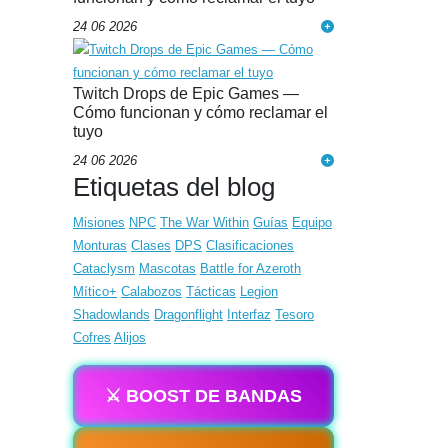
24 06 2026
Twitch Drops de Epic Games —
Cómo funcionan y cómo reclamar el
tuyo
24 06 2026
Etiquetas del blog
Misiones
NPC
The War Within
Guías
Equipo
Monturas
Clases
DPS
Clasificaciones
Cataclysm
Mascotas
Battle for Azeroth
Mítico+
Calabozos
Tácticas
Legion
Shadowlands
Dragonflight
Interfaz
Tesoro
Cofres
Alijos
⚔️ BOOST DE BANDAS