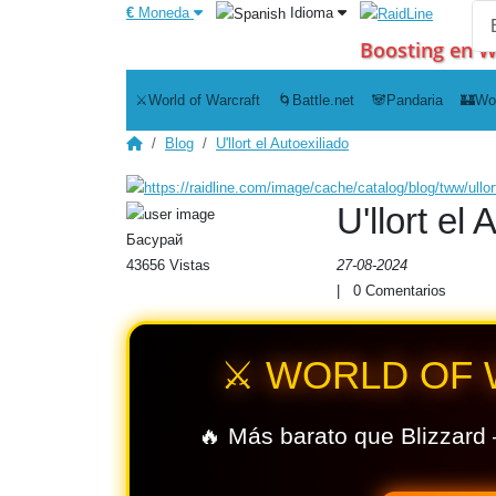
€
Moneda
Idioma
Boosting en W
⚔️World of Warcraft
🌀Battle.net
🐼Pandaria
🏰Wo
Blog
U'llort el Autoexiliado
U'llort el 
Басурай
27-08-2024
43656 Vistas
|
0
Comentarios
⚔️ WORLD OF
🔥 Más barato que Blizzard 