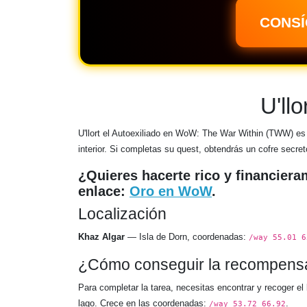
CONSÍ
U'llo
U'llort el Autoexiliado en WoW: The War Within (TWW) es
interior. Si completas su quest, obtendrás un cofre secr
¿Quieres hacerte rico y financiera
enlace:
Oro en WoW
.
Localización
Khaz Algar
— Isla de Dorn, coordenadas:
/way 55.01 6
¿Cómo conseguir la recompens
Para completar la tarea, necesitas encontrar y recoger el
lago. Crece en las coordenadas:
.
/way 53.72 66.92