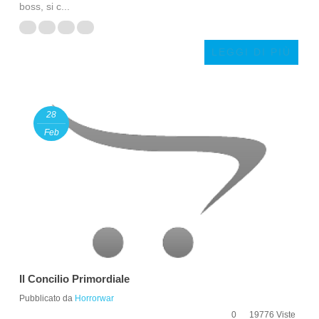
boss, si c...
LEGGI DI PIÙ
28
Feb
Il Concilio Primordiale
Pubblicato da
Horrorwar
0
19776 Viste