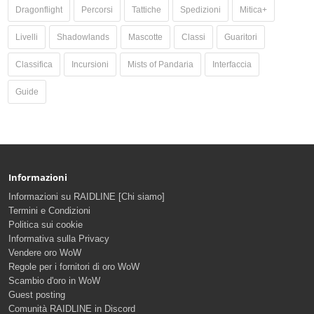
Dragonflight
Percorsi
Tattiche
Spedizioni
Mitica+
Livelli
Shadowlands
Mascotte
Classi
Guaritori
Classifica
Incursioni
Mists of Pandaria
Interfaccia
Guide
Informazioni
Informazioni su RAIDLINE [Chi siamo]
Termini e Condizioni
Politica sui cookie
Informativa sulla Privacy
Vendere oro WoW
Regole per i fornitori di oro WoW
Scambio d'oro in WoW
Guest posting
Comunità RAIDLINE in Discord