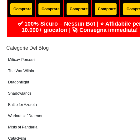
Comprare
Comprare
Comprare
Comprare
Compr
✅ 100% Sicuro – Nessun Bot | ⭐ Affidabile pe
10.000+ giocatori | 🚀 Consegna immediata!
Categorie Del Blog
Mitica+ Percorsi
The War Within
Dragonflight
Shadowlands
Battle for Azeroth
Warlords of Draenor
Mists of Pandaria
Cataclysm