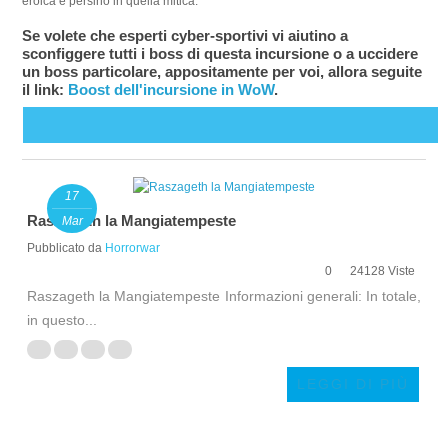
eroica e persino in quella mitica.
Se volete che esperti cyber-sportivi vi aiutino a
sconfiggere tutti i boss di questa incursione o a uccidere
un boss particolare, appositamente per voi, allora seguite
il link:
Boost dell'incursione in WoW
.
17
Raszageth la Mangiatempeste
Mar
Pubblicato da
Horrorwar
0
24128 Viste
Raszageth la Mangiatempeste Informazioni generali: In totale,
in questo...
LEGGI DI PIÙ