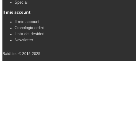
Speciali
Il mio account
Il mio account
Cronologia ordini
Lista dei desideri
Newsletter
RaidLine © 2015-2025