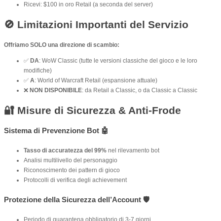
Ricevi: $100 in oro Retail (a seconda del server)
🚫 Limitazioni Importanti del Servizio
Offriamo SOLO una direzione di scambio:
✅
DA
: WoW Classic (tutte le versioni classiche del gioco e le loro
modifiche)
✅
A
: World of Warcraft Retail (espansione attuale)
❌
NON DISPONIBILE
: da Retail a Classic, o da Classic a Classic
🔐 Misure di Sicurezza & Anti-Frode
Sistema di Prevenzione Bot 🤖
Tasso di accuratezza del 99%
nel rilevamento bot
Analisi multilivello del personaggio
Riconoscimento dei pattern di gioco
Protocolli di verifica degli achievement
Protezione della Sicurezza dell’Account 🛡️
Periodo di quarantena obbligatorio di 3-7 giorni