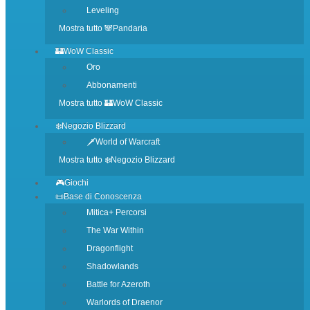
Leveling
Mostra tutto 🐼Pandaria
🏰WoW Classic
Oro
Abbonamenti
Mostra tutto 🏰WoW Classic
❄️Negozio Blizzard
🗡️World of Warcraft
Mostra tutto ❄️Negozio Blizzard
🎮Giochi
📜Base di Conoscenza
Mitica+ Percorsi
The War Within
Dragonflight
Shadowlands
Battle for Azeroth
Warlords of Draenor