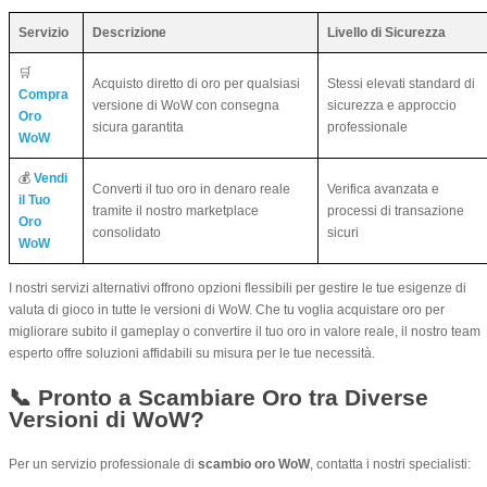
Servizio
Descrizione
Livello di Sicurezza
🛒
Acquisto diretto di oro per qualsiasi
Stessi elevati standard di
Compra
versione di WoW con consegna
sicurezza e approccio
Oro
sicura garantita
professionale
WoW
💰
Vendi
Converti il tuo oro in denaro reale
Verifica avanzata e
il Tuo
tramite il nostro marketplace
processi di transazione
Oro
consolidato
sicuri
WoW
I nostri servizi alternativi offrono opzioni flessibili per gestire le tue esigenze di
valuta di gioco in tutte le versioni di WoW. Che tu voglia acquistare oro per
migliorare subito il gameplay o convertire il tuo oro in valore reale, il nostro team
esperto offre soluzioni affidabili su misura per le tue necessità.
📞 Pronto a Scambiare Oro tra Diverse
Versioni di WoW?
Per un servizio professionale di
scambio oro WoW
, contatta i nostri specialisti: