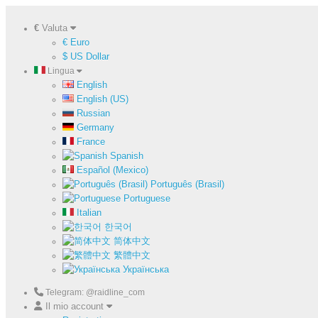
€
Valuta
€ Euro
$ US Dollar
Lingua
English
English (US)
Russian
Germany
France
Spanish
Español (Mexico)
Português (Brasil)
Portuguese
Italian
한국어
简体中文
繁體中文
Українська
Telegram: @raidline_com
Il mio account