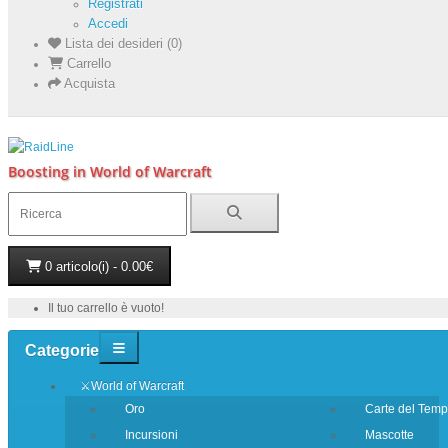
Registrati
Accedi
Lista dei desideri (0)
Carrello
Acquista
Boosting in World of Warcraft
0 articolo(i) - 0.00€
Il tuo carrello è vuoto!
Categorie
⚔️World of Warcraft
Oro
Carte del Tem
Incursioni
Mascotte