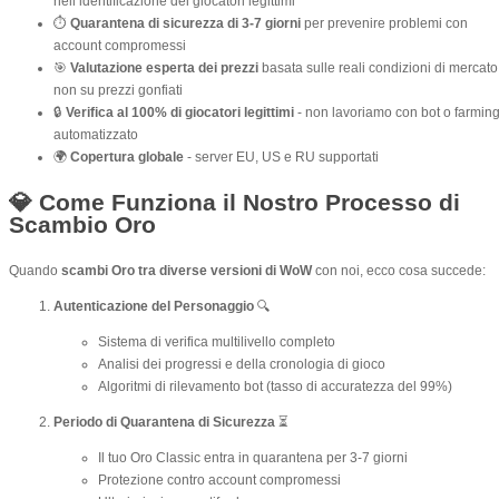
nell’identificazione dei giocatori legittimi
⏱️
Quarantena di sicurezza di 3-7 giorni
per prevenire problemi con
account compromessi
🎯
Valutazione esperta dei prezzi
basata sulle reali condizioni di mercato
non su prezzi gonfiati
🔒
Verifica al 100% di giocatori legittimi
- non lavoriamo con bot o farmin
automatizzato
🌍
Copertura globale
- server EU, US e RU supportati
💎 Come Funziona il Nostro Processo di
Scambio Oro
Quando
scambi Oro tra diverse versioni di WoW
con noi, ecco cosa succede:
Autenticazione del Personaggio
🔍
Sistema di verifica multilivello completo
Analisi dei progressi e della cronologia di gioco
Algoritmi di rilevamento bot (tasso di accuratezza del 99%)
Periodo di Quarantena di Sicurezza
⏳
Il tuo Oro Classic entra in quarantena per 3-7 giorni
Protezione contro account compromessi