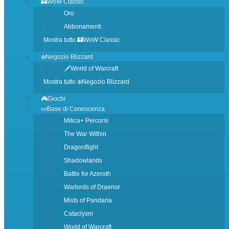
🏰WoW Classic
Oro
Abbonamenti
Mostra tutto 🏰WoW Classic
❄️Negozio Blizzard
🗡️World of Warcraft
Mostra tutto ❄️Negozio Blizzard
🎮Giochi
📜Base di Conoscenza
Mitica+ Percorsi
The War Within
Dragonflight
Shadowlands
Battle for Azeroth
Warlords of Draenor
Mists of Pandaria
Cataclysm
World of Warcraft