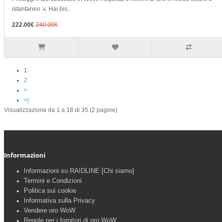
istantaneo ⚔️ Hai bis..
222.00€
240.00€
1
2
>
>|
Visualizzazione da 1 a 18 di 35 (2 pagine)
Informazioni
Informazioni su RAIDLINE [Chi siamo]
Termini e Condizioni
Politica sui cookie
Informativa sulla Privacy
Vendere oro WoW
Regole per i fornitori di oro WoW