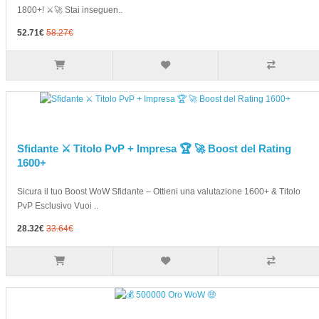
1800+! ⚔️🚀 Stai inseguen..
52.71€
58.27€
Sfidante ⚔️ Titolo PvP + Impresa 🏆 🚀 Boost del Rating
1600+
Sicura il tuo Boost WoW Sfidante – Ottieni una valutazione 1600+ & Titolo
PvP Esclusivo Vuoi ..
28.32€
33.64€