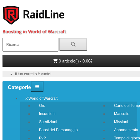
Boosting in World of Warcraft
0 articolo(i) - 0.00€
Il tuo carrello è vuoto!
Categorie
⚔️World of Warcraft
Oro
Carte del Tem
Incursioni
Mascotte
Spedizioni
Missioni
Boost del Personaggio
Abbonamento
PvP
Tempo di gioco