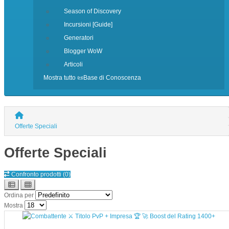
Season of Discovery
Incursioni [Guide]
Generatori
Blogger WoW
Articoli
Mostra tutto 📜Base di Conoscenza
Offerte Speciali
Offerte Speciali
Confronto prodotti (0)
Ordina per
Mostra