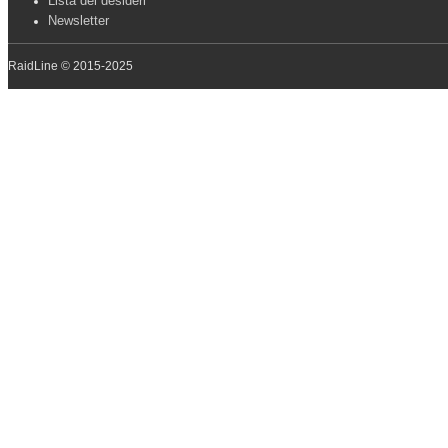
Lista dei desideri
Newsletter
RaidLine © 2015-2025